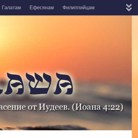
Галатам
Ефесянам
Филиппийцам
мону
Евреям
Яакова
1-е Кефы
2-е Кефы