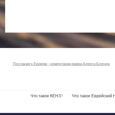
Послание к Евреям - коментарии равва Алекса Бленда
Что такое КЕНЗ?
Что такое Еврейский 