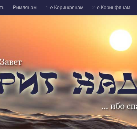
ть
Римлянам
1-е Коринфянам
2-е Коринфянам
никийцам
1-е Тимофею
2-е Тимофею
Титу
Фили
да
Откровение