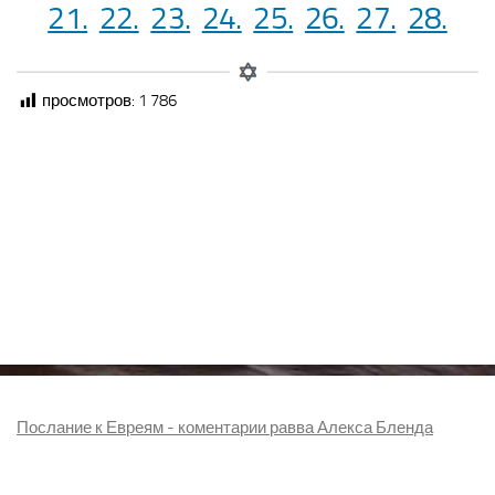
21.
22.
23.
24.
25.
26.
27.
28.
просмотров:
1 786
Послание к Евреям - коментарии равва Алекса Бленда