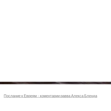
Послание к Евреям - коментарии равва Алекса Бленда