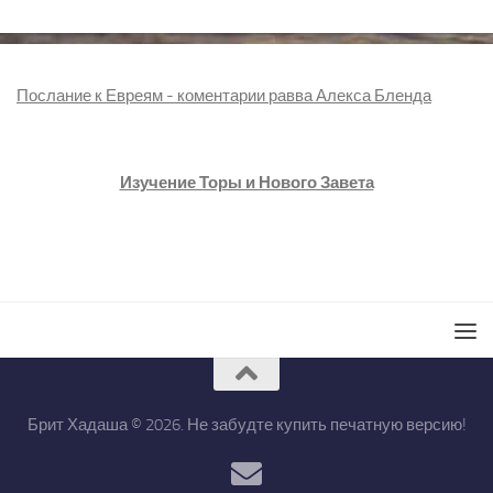
Послание к Евреям - коментарии равва Алекса Бленда
Изучение Торы и Нового Завета
Брит Хадаша © 2026. Не забудте купить печатную версию!