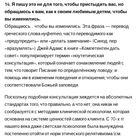
14. Я пишу это не для того, чтобы пристыдить вас, но
обращаюсь к вам, как к своим любимым детям, чтобы
вы изменились.
Обращаюсь… чтобы вы изменились. Эта фраза — перевод
греческого слова
нуфетео
, часто переводимого как
«предупредить» или «делать замечание» (Синод. пер:
«вразумлять»). Джей Адамс в книге «Компетентен дать
совет» популяризирует термин «ноутетическая
консультация», который означает ознакомление людей с
тем, что говорит Писание по определённому поводу, и
помощь им в изменении поведения и отношения, чтобы они
соответствовали Божьей заповеди.
Поскольку подобная консультация зиждется на абсолютных
стандартах того, что правильно, а что нет, она никак не
сообразуется с методами клинической психологии, которая
основана на системе ценностей самого клиента. С 70-х гг.
нашего века даже светская психология была вынуждена
постепенно отойти от норм этического релятивизма (см.