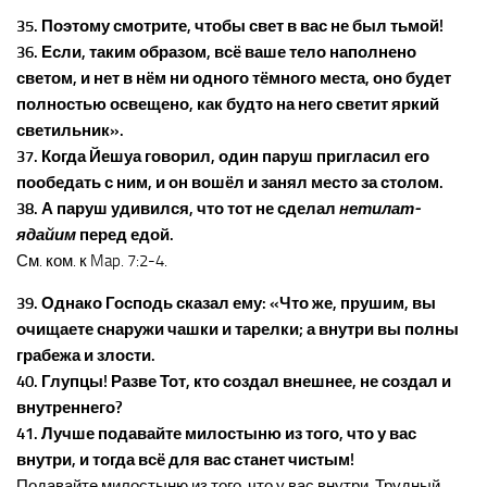
35. Поэтому смотрите, чтобы свет в вас не был тьмой!
36. Если, таким образом, всё ваше тело наполнено
светом, и нет в нём ни одного тёмного места, оно будет
полностью освещено, как будто на него светит яркий
светильник».
37. Когда Йешуа говорил, один паруш пригласил его
пообедать с ним, и он вошёл и занял место за столом.
38. А паруш удивился, что тот не сделал
нетилат-
ядайим
перед едой.
См. ком. к Map. 7:2-4.
39. Однако Господь сказал ему: «Что же, прушим, вы
очищаете снаружи чашки и тарелки; а внутри вы полны
грабежа и злости.
40. Глупцы! Разве Тот, кто создал внешнее, не создал и
внутреннего?
41. Лучше подавайте милостыню из того, что у вас
внутри, и тогда всё для вас станет чистым!
Подавайте милостыню из того, что у вас внутри. Трудный