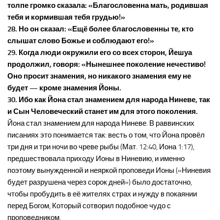
толпе громко сказала: «Благословенна мать, родившая
тебя и кормившая тебя грудью!»
28. Но он сказал: «Ещё более благословенны те, кто
слышат слово Божье и соблюдают его!»
29. Когда люди окружили его со всех сторон, Йешуа
продолжил, говоря: «Нынешнее поколение нечестиво!
Оно просит знамения, но никакого знамения ему не
будет — кроме знамения Йоны.
30. Ибо как Йона стал знамением для народа Ниневе, так
и Сын Человеческий станет им для этого поколения.
Йона стал знамением для народа Ниневе. В раввинских
писаниях это понимается так: весть о том, что Йона провёл
три дня и три ночи во чреве рыбы (Мат. 12:40, Иона 1:17),
предшествовала приходу Ионы в Ниневию, и именно
поэтому вынужденной и неяркой проповеди Ионы («Ниневия
будет разрушена через сорок дней») было достаточно,
чтобы пробудить в её жителях страх и нужду в покаянии
перед Богом, Который сотворил подобное чудо с
проповедником.