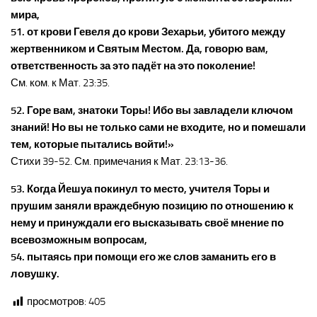
мира,
51. от крови Гевеля до крови Зехарьи, убитого между
жертвенником и Святым Местом. Да, говорю вам,
ответственность за это падёт на это поколение!
См. ком. к Мат. 23:35.
52. Горе вам, знатоки Торы! Ибо вы завладели ключом
знаний! Но вы не только сами не входите, но и помешали
тем, которые пытались войти!»
Стихи 39-52. См. примечания к Мат. 23:13-36.
53. Когда Йешуа покинул то место, учителя Торы и
прушим заняли враждебную позицию по отношению к
нему и принуждали его высказывать своё мнение по
всевозможным вопросам,
54. пытаясь при помощи его же слов заманить его в
ловушку.
просмотров:
405