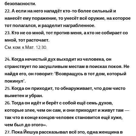
безопасности.
22. А если на него нападёт кто-то более сильный и
нанесёт ему поражение, то унесёт всё оружие, на которое
тот полагался, и разделит награбленное.
23. Кто не со мной, тот против меня, а кто не собирает со
мной, тот расточает.
См. ком. к Мат. 12:30.
24. Когда нечистый дух выходит из человека, он
странствует по засушливым местам в поисках покоя. Не
найдя его, он говорит: ‘Возвращусь в тот дом, который
покинул’.
25. Когда он приходит, то обнаруживает, что дом чисто
выметен и убран.
26. Тогда он идёт и берёт с собой ещё семь духов,
которые злее, чем он сам, и они приходят и живут там —
так что в конце концов человек становится ещё хуже,
чем был до этого».
27. Пока Йешуа рассказывал всё это, одна женщина в