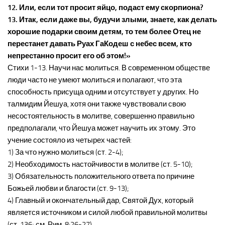
12. Или, если тот просит яйцо, подаст ему скорпиона?
13. Итак, если даже вы, будучи злыми, знаете, как делать
хорошие подарки своим детям, то тем более Отец не
перестанет давать Руах ГаКодеш с небес всем, кто
непрестанно просит его об этом!»
Стихи 1-13. Научи нас молиться. В современном обществе
люди часто не умеют молиться и полагают, что эта
способность присуща одним и отсутствует у других. Но
талмидим Йешуа, хотя они также чувствовали свою
несостоятельность в молитве, совершенно правильно
предполагали, что Йешуа может научить их этому. Это
учение состояло из четырех частей:
1) За что нужно молиться (ст. 2-4);
2) Необходимость настойчивости в молитве (ст. 5-10);
3) Обязательность положительного ответа по причине
Божьей любви и благости (ст. 9-13);
4) Главный и окончательный дар, Святой Дух, который
является источником и силой любой правильной молитвы
(ст. 136; см. Рим. 8:26-27).