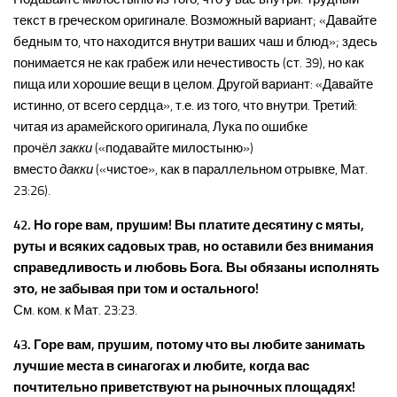
текст в греческом оригинале. Возможный вариант; «Давайте
бедным то, что находится внутри ваших чаш и блюд»; здесь
понимается не как грабеж или нечестивость (ст. 39), но как
пища или хорошие вещи в целом. Другой вариант: «Давайте
истинно, от всего сердца», т.е. из того, что внутри. Третий:
читая из арамейского оригинала, Лука по ошибке
прочёл
закки
(«подавайте милостыню»)
вместо
дакки
(«чистое», как в параллельном отрывке, Мат.
23:26).
42. Но горе вам, прушим! Вы платите десятину с мяты,
руты и всяких садовых трав, но оставили без внимания
справедливость и любовь Бога. Вы обязаны исполнять
это, не забывая при том и остального!
См. ком. к Мат. 23:23.
43. Горе вам, прушим, потому что вы любите занимать
лучшие места в синагогах и любите, когда вас
почтительно приветствуют на рыночных площадях!