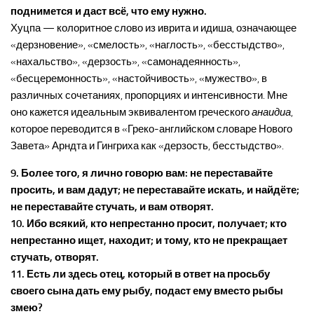
поднимется и даст всё, что ему нужно.
Хуцпа — колоритное слово из иврита и идиша, означающее
«дерзновение», «смелость», «наглость», «бесстыдство»,
«нахальство», «дерзость», «самонадеянность»,
«бесцеремонность», «настойчивость», «мужество», в
различных сочетаниях, пропорциях и интенсивности. Мне
оно кажется идеальным эквивалентом греческого
анаидиа
,
которое переводится в «Греко-английском словаре Нового
Завета» Арндта и Гингриха как «дерзость, бесстыдство».
9. Более того, я лично говорю вам: не переставайте
просить, и вам дадут; не переставайте искать, и найдёте;
не переставайте стучать, и вам отворят.
10. Ибо всякий, кто непрестанно просит, получает; кто
непрестанно ищет, находит; и тому, кто не прекращает
стучать, отворят.
11. Есть ли здесь отец, который в ответ на просьбу
своего сына дать ему рыбу, подаст ему вместо рыбы
змею?