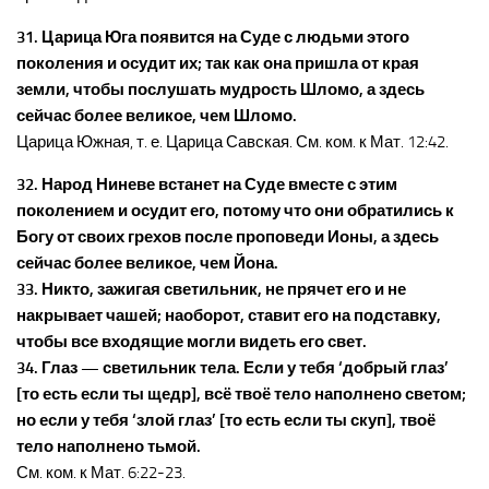
31. Царица Юга появится на Суде с людьми этого
поколения и осудит их; так как она пришла от края
земли, чтобы послушать мудрость Шломо, а здесь
сейчас более великое, чем Шломо.
Царица Южная, т. е. Царица Савская. См. ком. к Мат. 12:42.
32. Народ Ниневе встанет на Суде вместе с этим
поколением и осудит его, потому что они обратились к
Богу от своих грехов после проповеди Ионы, а здесь
сейчас более великое, чем Йона.
33. Никто, зажигая светильник, не прячет его и не
накрывает чашей; наоборот, ставит его на подставку,
чтобы все входящие могли видеть его свет.
34. Глаз — светильник тела. Если у тебя ‘добрый глаз’
[то есть если ты щедр], всё твоё тело наполнено светом;
но если у тебя ‘злой глаз’ [то есть если ты скуп], твоё
тело наполнено тьмой.
См. ком. к Мат. 6:22-23.