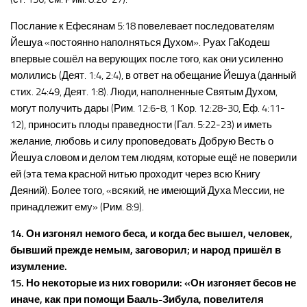
Послание к Ефесянам 5:18 повелевает последователям
Йешуа «постоянно наполняться Духом». Руах ГаКодеш
впервые сошёл на верующих после того, как они усиленно
молились (Деят. 1:4, 2:4), в ответ на обещание Йешуа (данный
стих. 24:49, Деят. 1:8). Люди, наполненные Святым Духом,
могут получить дары (Рим. 12:6-8, 1 Кор. 12:28-30, Еф. 4:11-
12), приносить плоды праведности (Гал. 5:22-23) и иметь
желание, любовь и силу проповедовать Добрую Весть о
Йешуа словом и делом тем людям, которые ещё не поверили
ей (эта тема красной нитью проходит через всю Книгу
Деяний). Более того, «всякий, не имеющий Духа Мессии, не
принадлежит ему» (Рим. 8:9).
14. Он изгонял немого беса, и когда бес вышел, человек,
бывший прежде немым, заговорил; и народ пришёл в
изумление.
15. Но некоторые из них говорили: «Он изгоняет бесов не
иначе, как при помощи Бааль-Зибула, повелителя