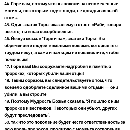
44. Горе вам, потому что вы похожи на непомеченные
могилы, по которым ходят люди, не догадываясь об
этом».
45. Один знаток Торы сказал ему в ответ: «Раби, говоря
всё это, ты и нас оскорбляешь».
46. Йешуа сказал: ‘Торе и вам, знатоки Торы! Вы
обременяете людей тяжёлыми ношами, которые те с
трудом несут, а сами и пальцем не пошевелите, чтобы
помочь им!
47. Горе вам! Вы сооружаете надгробия в память о
пророках, которых убили ваши отцы!
48. Таким образом, вы свидетельствуете о том, что
всецело одобряете сделанное вашими отцами — они
убили, а вы строите!
49. Поэтому Мудрость Божья сказала: ‘Я пошлю к ним
пророков и вестников. Некоторых они убьют, других
будут преследовать’,
50. так что это поколение будет нести ответственность за
всю кровь пророков, пролитую с момента сотворения