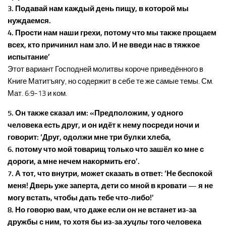
3. Подавай нам каждый день пищу, в которой мы
нуждаемся.
4. Прости нам наши грехи, потому что мы также прощаем
всех, кто причинил нам зло. И не введи нас в тяжкое
испытание’
Этот вариант Господней молитвы короче приведённого в
Книге Матитъягу, но содержит в себе те же самые темы. См.
Мат. 6:9-13 и ком.
5. Он также сказал им: «Предположим, у одного
человека есть друг, и он идёт к нему посреди ночи и
говорит: ‘Друг, одолжи мне три булки хлеба,
6. потому что мой товарищ только что зашёл ко мне с
дороги, а мне нечем накормить его’.
7. А тот, что внутри, может сказать в ответ: ‘Не беспокой
меня! Дверь уже заперта, дети со мной в кровати — я не
могу встать, чтобы дать тебе что-либо!’
8. Но говорю вам, что даже если он не встанет из-за
дружбы с ним, то хотя бы из-за
хуцпы
того человека