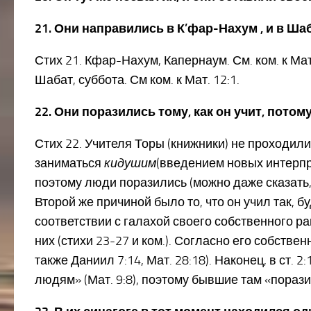
21. Они направились в К’фар-Нахум , и в Ша
Стих 21. Кфар-Нахум, Капернаум. См. ком. к Мат.
Шабат, суббота. См ком. к Мат. 12:1.
22. Они поразились тому, как он учит, потом
Стих 22. Учителя Торы (книжники) не проходил
заниматься
кидушим
(введением новых интерпр
поэтому люди поразились (можно даже сказать, 
Второй же причиной было то, что он учил так, 
соответствии с галахой своего собственного ра
них (стихи 23-27 и ком.). Согласно его собстве
также Даниил 7:14, Мат. 28:18). Наконец, в ст.
людям» (Мат. 9:8), поэтому бывшие там «поразил