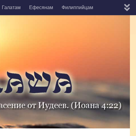
Галатам
Ефесянам
Филиппийцам
мону
Евреям
Яакова
1-е Кефы
2-е Кефы