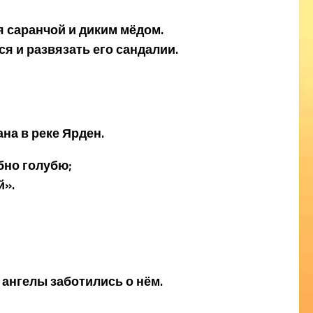
я саранчой и диким мёдом.
ся и развязать его сандалии.
ана в реке Ярден.
обно голубю;
й».
и ангелы заботились о нём.