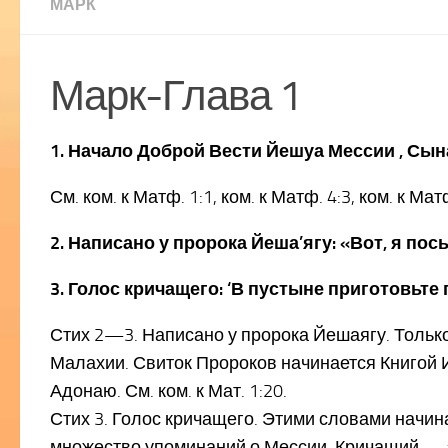
МАРК
Марк-Глава 1
1. Начало Доброй Вести Йешуа Мессии , Сын
См. ком. к Матф. 1:1, ком. к Матф. 4:3, ком. к Мат
2. Написано у пророка Йеша’ягу: «Вот, я по
3. Голос кричащего: ‘В пустыне приготовьте
Стих 2—3. Написано у пророка Йешаягу. Только
Малахии. Свиток Пророков начинается Книгой Иса
Адонаю. См. ком. к Мат. 1:20.
Стих 3. Голос кричащего. Этими словами начин
множество упоминаний о Мессии. Кричащий — э