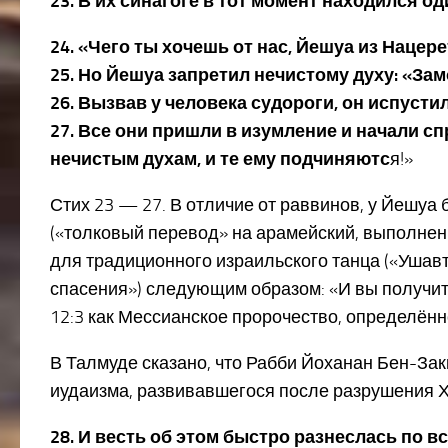
23. В их синагоге в тот момент находился од
24. «Чего ты хочешь от нас, Йешуа из Наце
25. Но Йешуа запретил нечистому духу: «Зам
26. Вызвав у человека судороги, он испусти
27. Все они пришли в изумление и начали сп
нечистым духам, и те ему подчиняютс
я!»
Стих 23 — 27. В отличие от раввинов, у Йешуа 
(«толковый перевод» на арамейский, выполненн
для традиционного израильского танца («Ушавт
спасения») следующим образом: «И вы получит
12:3 как Мессианское пророчество, определён
В Талмуде сказано, что Рабби Йоханан Бен-Закк
иудаизма, развивавшегося после разрушения Х
28. И весть об этом быстро разнеслась по в