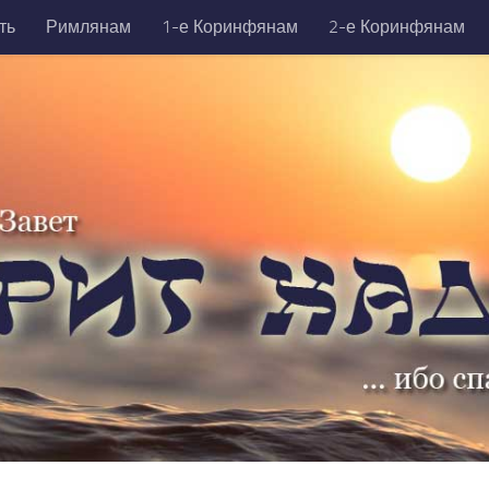
ть
Римлянам
1-е Коринфянам
2-е Коринфянам
никийцам
1-е Тимофею
2-е Тимофею
Титу
Фили
да
Откровение