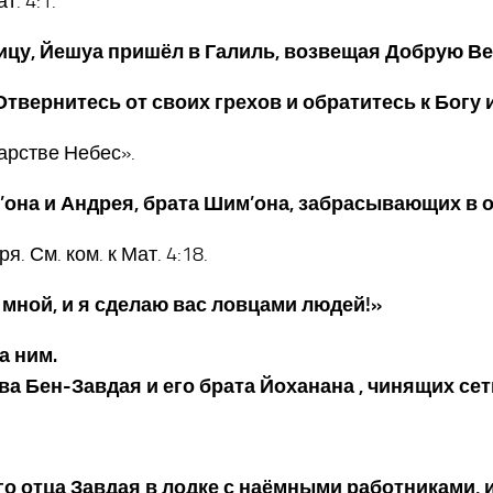
т. 4:1.
ницу, Йешуа пришёл в Галиль, возвещая Добрую Ве
Отвернитесь от своих грехов и обратитесь к Богу 
Царстве Небес».
’она и Андрея, брата Шим’она, забрасывающих в о
. См. ком. к Мат. 4:18.
а мной, и я сделаю вас ловцами людей!»
за ним.
ва Бен-Завдая и его брата Йоханана , чинящих сет
оего отца Завдая в лодке с наёмными работниками,