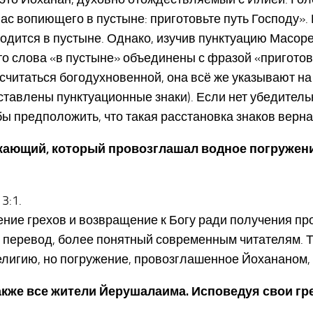
с вопиющего в пустыне: приготовьте путь Господу».
дится в пустыне. Однако, изучив пунктуацию Масорет
о слова «в пустыне» объединены с фразой «приготовь
считаться богодухновенной, она всё же указывают на 
роставлены пунктуационные знаки). Если нет убедитель
ы предположить, что такая расстановка знаков верна
ужающий, который провозглашал водное погружен
.
3:1.
ие грехов и возвращение к Богу ради получения пр
й перевод, более понятный современным читателям. 
игию, но погружение, провозглашенное Йохананом, не 
также все жители Йерушалаима. Исповедуя свои гр