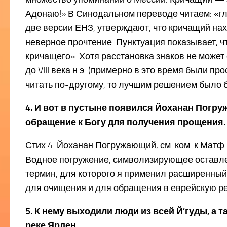
Адонаю!» В Синодальном переводе читаем: «гла
две версии ЕНЗ, утверждают, что кричащий нахо
неверное прочтение. Пунктуация показывает, чт
кричащего». Хотя расстановка знаков не может 
до VIII века н.э. (примерно в это время были п
читать по-другому, то лучшим решением было б
4. И вот в пустыне появился Йоханан Погр
обращение к Богу для получения прощения
Стих 4. Йоханан Погружающий, см. ком. к Матф. 
Водное погружение, символизирующее оставлен
термин, для которого я применил расширенны
для очищения и для обращения в еврейскую рел
5. К нему выходили люди из всей Й’гуды, а 
реке Ярден.