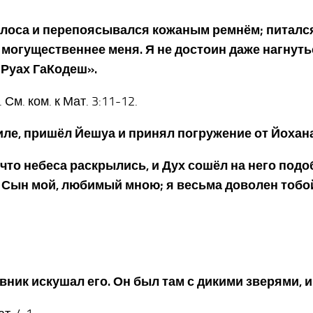
олоса и перепоясывался кожаным ремнём; питалс
то могущественнее меня. Я не достоин даже нагнуть
в Руах ГаКодеш».
См. ком. к Мат. 3:11-12.
алиле, пришёл Йешуа и принял погружение от Йохан
, что небеса раскрылись, и Дух сошёл на него под
Ты Сын мой, любимый мною; я весьма доволен тобо
тивник искушал его. Он был там с дикими зверями, 