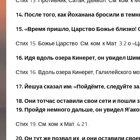
Стих 13. Противник, Сатан, дьявол. См. ком. к Ма
14. После того, как Йоханана бросили в тем
15. «Время пришло, Царство Божье близко! 
Стих 15. Божье Царство. См. ком. к Мат. 3:2 о «
16. Идя вдоль озера Кинерет, он увидел Шим
Стих 16. Вдоль озера Кинерет, Галилейского моря
17. Йешуа сказал им: «Пойдёмте, следуйте з
18. Они тотчас оставили свои сети и пошли 
19. Пройдя немного дальше, он увидел Я’ако
Стих 19. См. ком. к Мат. 4:21.
20. Он тут же позвал их, и они оставили св