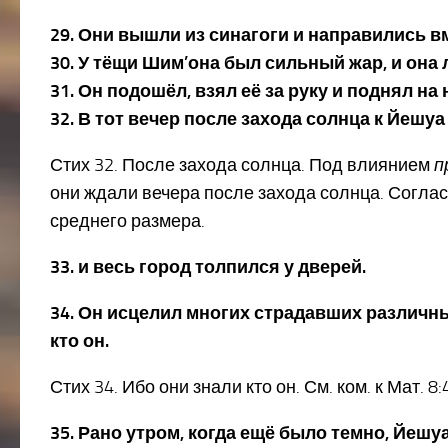
29. Они вышли из синагоги и направились в
30. У тёщи Шим’она был сильный жар, и она 
31. Он подошёл, взял её за руку и поднял на 
32. В тот вечер после захода солнца к Йеш
Стих 32. После захода солнца. Под влиянием
п
они ждали вечера после захода солнца. Согла
среднего размера.
33. и весь город толпился у дверей.
34. Он исцелил многих страдавших различны
кто он.
Стих 34. Ибо они знали кто он. См. ком. к Мат. 
35. Рано утром, когда ещё было темно, Йеш