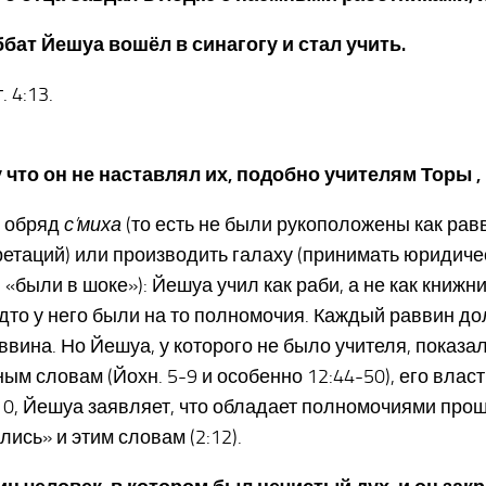
ббат Йешуа вошёл в синагогу и стал учить.
 4:13.
у что он не наставлял их, подобно учителям Торы ,
и обряд
с’миха
(то есть не были рукоположены как равв
етаций) или производить галаху (принимать юридическ
«были в шоке»): Йешуа учил как раби, а не как книжн
будто у него были на то полномочия. Каждый раввин до
ввина. Но Йешуа, у которого не было учителя, показал
нным словам (Йохн. 5-9 и особенно 12:44-50), его влас
 2:10, Йешуа заявляет, что обладает полномочиями про
ись» и этим словам (2:12).