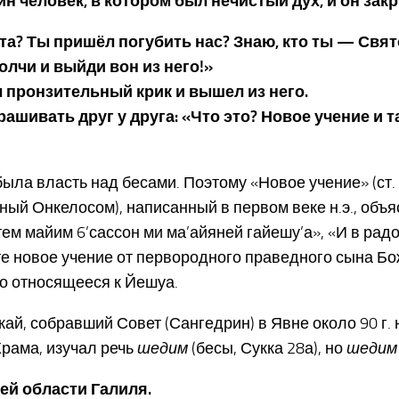
ин человек, в котором был нечистый дух, и он зак
рета? Ты пришёл погубить нас? Знаю, кто ты — Свя
олчи и выйди вон из него!»
л пронзительный крик и вышел из него.
рашивать друг у друга: «Что это? Новое учение и 
была власть над бесами. Поэтому «Новое учение» (ст
ый Онкелосом), написанный в первом веке н.э., объяс
ем майим 6’сассон ми ма’айяней гайешу’а», «И в радо
е новое учение от первородного праведного сына Бо
но относящееся к Йешуа.
ай, собравший Совет (Сангедрин) в Явне около 90 г. 
рама, изучал речь
шедим
(бесы, Сукка 28а), но
шедим
сей области Галиля.