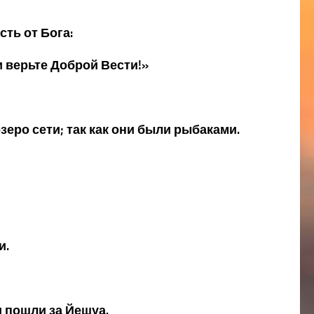
сть от Бога:
и верьте Доброй Вести!»
зеро сети; так как они были рыбаками.
и.
 и пошли за Йешуа.