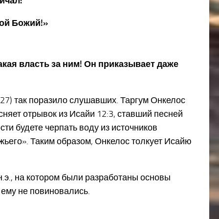
ричал:
той Божий!»
такая власть за ним! Он приказывает даже
. 27) так поразило слушавших. Таргум Онкелос
няет отрывок из Исайи 12:3, ставший песней
сти будете черпать воду из источников
жьего». Таким образом, Онкелос толкует Исайю
н.э., на котором были разработаны основы
ему не повиновались.