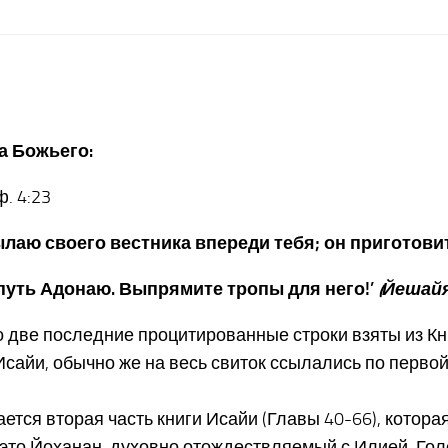
а Божьего:
ф. 4:23
сылаю своего вестника впереди тебя; он приготови
 путь Адонаю. Выпрямите тропы для него!’
(Йешайя
 две последние процитированные строки взяты из Кн
йи, обычно же на весь свиток ссылались по первой кни
ается вторая часть книги Исайи (Главы 40-66), кото
то Йоханан, духовно отождествляемый с Илией. Голо