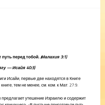
т путь перед тобой.
(Малахия 3:1)
гу — Исайя 40:3)
иги Исайи; первые две находятся в Книге
ге; тем не менее, см. ком. к Мат. 27:9.
рая предлагает утешение Израилю и содержит
с кричащего: «В пустыне приготовьте путь