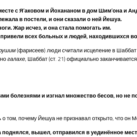
месте с Я’аковом и Йохананом в дом Шим’она и Ан
лежала в постели, и они сказали о ней Йешуа.
ноги. Жар исчез, и она стала помогать им.
уа привели всех больных и людей, находившихся во
рушим
(фарисеев) люди считали исцеление в Шаббат
сно
галахе
, Шаббат (ст. 21) официально заканчиваетс
ми болезнями и изгнал множество бесов, но не поз
8:4 о том, почему Йешуа не признавал открыто, что он М
уа поднялся, вышел, отправился в уединённое мес