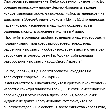
Употребив это выражение, Кефа косвенно признаёт, что Бог
обещал еврейскому народу Землю Израиля и, в конце
концов, завершит
кибуц-гагалуйот
, «сбор изгнанников» из
диаспоры в
Эрец-Исраэль
(см. ком. к Мат. 5:5). Эта надежда,
частично реализованная в наши дни, сохранилась в
одиннадцатом благословении молитвы Амида:
‘Протруби в большой шофар, возвещая о нашей свободе; и
подними знамя, под которым соберётся народ наш,
рассеянный по свету; и собери нас, всех вместе, с четырёх
сторон света. Благословен Ты, Адонай, собирающий
разбросанный по свету народ Свой, Израиль!’
Понте, Галатии, и т.д. Все эти области находятся на
территории современной Турции.
В данном стихе мы находим то, что в христианской теологии
известно как «три личности Троицы»; и хотя немессианские
евреи видят в этом камень преткновения, мессианский
иудаизм не должен преуменьшать тот факт, что Бог
выражает отдельные аспекты Своего единства через Отца,