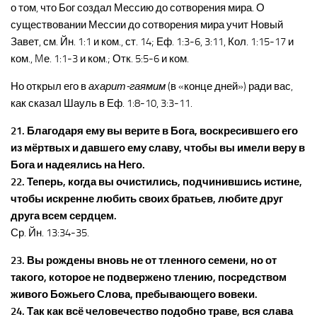
о том, что Бог создал Мессию до сотворения мира. О
существовании Мессии до сотворения мира учит Новый
Завет, см. Йн. 1:1 и ком., ст. 14; Еф. 1:3-6, 3:11, Кол. 1:15-17 и
ком., Mе. 1:1-3 и ком.; Отк. 5:5-6 и ком.
Но открыл его в
ахарит-гаямим
(в «конце дней») ради вас,
как сказал Шауль в Еф. 1:8-10, 3:3-11.
21. Благодаря ему вы верите в Бога, воскресившего его
из мёртвых и давшего ему славу, чтобы вы имели веру в
Бога и надеялись на Него.
22. Теперь, когда вы очистились, подчинившись истине,
чтобы искренне любить своих братьев, любите друг
друга всем сердцем.
Ср. Йн. 13:34-35.
23. Вы рождены вновь не от тленного семени, но от
такого, которое не подвержено тлению, посредством
живого Божьего Слова, пребывающего вовеки.
24. Так как всё человечество подобно траве, вся слава