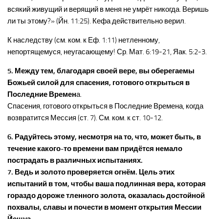
всякий живущий и верящий в меня не умрёт никогда. Веришь
ли ты этому?» (Йн. 11:25). Кефа действительно верил.
К наследству (см. ком. к Еф. 1:11) нетленному,
непортящемуся, неугасающему! Ср. Мат. 6:19-21, Яак. 5:2-3.
5. Между тем, благодаря своей вере, вы оберегаемы
Божьей силой для спасения, готового открыться в
Последние Времен
а.
Спасения, готового открыться в Последние Времена, когда
возвратится Мессия (ст. 7). См. ком. к ст. 10-12.
6. Радуйтесь этому, несмотря на то, что, может быть, в
течение какого-то времени вам придётся немало
пострадать в различных испытаниях.
7. Ведь и золото проверяется огнём. Цель этих
испытаний в том, чтобы ваша подлинная вера, которая
гораздо дороже тленного золота, оказалась достойной
похвалы, славы и почести в момент открытия Мессии