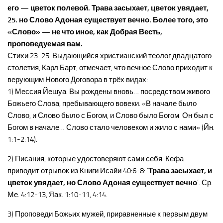
его — цветок полевой. Трава засыхает, цветок увядает,
25. но Слово Адоная существует вечно. Более того, это
«Слово» — не что иное, как Добрая Весть,
проповедуемая вам.
Стихи 23-25. Выдающийся христианский теолог двадцатого
столетия, Карл Барт, отмечает, что вечное Слово приходит к
верующим Нового Договора в трёх видах:
1) Мессия Йешуа. Вы рождены вновь… посредством живого
Божьего Слова, пребывающего вовеки. «В начале было
Слово, и Слово было с Богом, и Слово было Богом. Он был с
Богом в начале… Слово стало человеком и жило с нами» (Йн.
1:1-2:14).
2) Писания, которые удостоверяют сами себя. Кефа
приводит отрывок из Книги Исайи 40:6-8: ‘
Трава засыхает, и
цветок увядает, но Слово Адоная существует вечно
‘. Ср.
Ме. 4:12-13, Яак. 1:10-11, 4:14.
3) Проповеди Божьих мужей, приравненные к первым двум