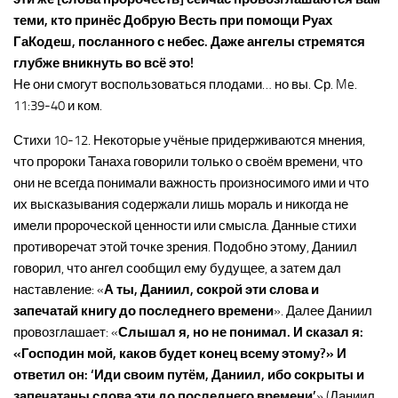
теми, кто принёс Добрую Весть при помощи Руах
ГаКодеш, посланного с небес. Даже ангелы стремятся
глубже вникнуть во всё это!
Не они смогут воспользоваться плодами… но вы. Ср. Me.
11:39-40 и ком.
Стихи 10-12. Некоторые учёные придерживаются мнения,
что пророки Танаха говорили только о своём времени, что
они не всегда понимали важность произносимого ими и что
их высказывания содержали лишь мораль и никогда не
имели пророческой ценности или смысла. Данные стихи
противоречат этой точке зрения. Подобно этому, Даниил
говорил, что ангел сообщил ему будущее, а затем дал
наставление: «
А ты, Даниил, сокрой эти слова и
запечатай книгу до последнего времени
». Далее Даниил
провозглашает: «
Слышал я, но не понимал. И сказал я:
«Господин мой, каков будет конец всему этому?» И
ответил он: ‘Иди своим путём, Даниил, ибо сокрыты и
запечатаны слова эти до последнего времени’
» (Даниил