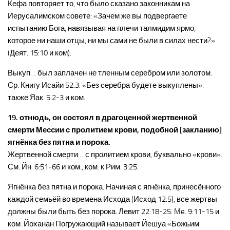
Кефа повторяет то, что было сказано законникам на
Иерусалимском совете: «Зачем же вы подвергаете
испытанию Бога, навязывая на плечи талмидим ярмо,
которое ни наши отцы, ни мы сами не были в силах нести?»
(Деят. 15:10 и ком).
Выкуп… был заплачен не тленным серебром или золотом.
Ср. Книгу Исайи 52:3: «Без серебра будете выкуплены»:
также Яак. 5:2-3 и ком.
19. отнюдь, он состоял в драгоценной жертвенной
смерти Мессии с пролитием крови, подобной [закланию]
ягнёнка без пятна и порока.
Жертвенной смерти… с пролитием крови, буквально «крови».
См. Йн. 6:51-66 и ком., ком. к Рим. 3:25.
Ягнёнка без пятна и порока. Начиная с ягнёнка, принесённого
каждой семьёй во времена Исхода (Исход 12:5), все жертвы
должны были быть без порока. Левит 22:18-25. Me. 9:11-15 и
ком. Йоханан Погружающий называет Йешуа «Божьим