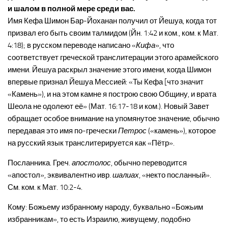
и шалом в полной мере среди вас.
Имя Кефа Шимон Бар-Йоханан получил от Йешуа, когда тот
призвал его быть своим талмидом (Йн. 1:42 и ком., ком. к Мат.
4:18); в русском переводе написано «
Кифа
», что
соответствует греческой транслитерации этого арамейского
имени. Йешуа раскрыл значение этого имени, когда Шимон
впервые признал Йешуа Мессией: «Ты Кефа [что значит
«Камень»), и на этом камне я построю свою Общину, и врата
Шеола не одолеют её» (Мат. 16:17-18 и ком.). Новый Завет
обращает особое внимание на упомянутое значение, обычно
передавая это имя по-гречески
Петрос
(«камень»), которое
на русский язык транслитерируется как «Пётр».
Посланника. Греч.
апостолос
, обычно переводится
«апостол», эквивалентно ивр.
шалиах
, «некто посланный».
См. ком. к Мат. 10:2-4.
Кому: Божьему избранному народу, буквально «Божьим
избранникам», то есть Израилю, живущему, подобно