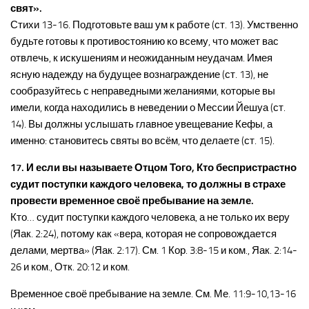
свят».
Стихи 13-16. Подготовьте ваш ум к работе (ст. 13). Умственно
будьте готовы к противостоянию ко всему, что может вас
отвлечь, к искушениям и неожиданным неудачам. Имея
ясную надежду на будущее вознаграждение (ст. 13), не
сообразуйтесь с неправедными желаниями, которые вы
имели, когда находились в неведении о Мессии Йешуа (ст.
14). Вы должны услышать главное увещевание Кефы, а
именно: становитесь святы во всём, что делаете (ст. 15).
17. И если вы называете Отцом Того, Кто беспристрастно
судит поступки каждого человека, то должны в страхе
провести временное своё пребывание на земле.
Кто… судит поступки каждого человека, а не только их веру
(Яак. 2:24), потому как «вера, которая не сопровождается
делами, мертва» (Яак. 2:17). См. 1 Кор. 3:8-15 и ком., Яак. 2:14-
26 и ком., Отк. 20:12 и ком.
Временное своё пребывание на земле. См. Ме. 11:9-10,13-16