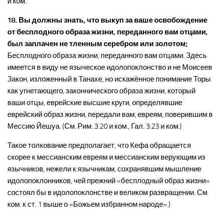
и ком.
18. Вы должны знать, что выкуп за ваше освобождение
от бесплодного образа жизни, переданного вам отцами,
был заплачен не тленным серебром или золотом;
Бесплодного образа жизни, переданного вам отцами. Здесь
имеется в виду не языческое идолопоклонство и не Моисеев
Закон, изложенный в Танахе, но искажённое понимание Торы
как угнетающего, законнического образа жизни, который
ваши отцы, еврейские высшие круги, определявшие
еврейский образ жизни, передали вам, евреям, поверившим в
Мессию Йешуа. (См. Рим. 3:20 и ком., Гал. 3:23 и ком.)
Такое толкование предполагает, что Кефа обращается
скорее к мессианским евреям и мессианским верующим из
язычников, нежели к язычникам, сохранявшим мышление
идолопоклонников, чей прежний «бесплодный образ жизни»
состоял бы в идолопоклонстве и великом развращении. См.
ком. к ст. 1 выше о «Божьем избранном народе».)