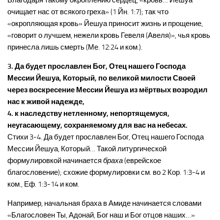
Благодаря такому окроплению сердец, «кровь… Йешуа
очищает нас от всякого греха» (1 Йн. 1:7); так что
«окропляющая кровь» Йешуа приносит жизнь и прощение,
«говорит о лучшем, нежели кровь Гевеля (Авеля)», чья кровь
принесла лишь смерть (Ме. 12:24 и ком.).
3. Да будет прославлен Бог, Отец нашего Господа
Мессии Йешуа, Который, по великой милости Своей
через воскресение Мессии Йешуа из мёртвых возродил
нас к живой надежде,
4. к наследству нетленному, непортящемуся,
неугасающему, сохраняемому для вас на небесах.
Стихи 3-4. Да будет прославлен Бог, Отец нашего Господа
Мессии Йешуа, Который… Такой литургической
формулировкой начинается
браха
(еврейское
благословение); схожие формулировки см. во 2 Кор. 1:3-4 и
ком., Еф. 1:3-14 и ком.
Например, начальная браха в Амиде начинается словами
«Благословен Ты, Адонай, Бог наш и Бог отцов наших…»