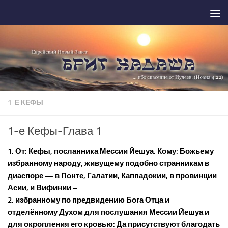
Перейти к содержимому
1-Е КЕФЫ
1-е Кефы-Глава 1
1. От: Кефы, посланника Мессии Йешуа. Кому: Божьему
избранному народу, живущему подобно странникам в
диаспоре — в Понте, Галатии, Каппадокии, в провинции
Асии, и Вифинии –
2. избранному по предвидению Бога Отца и
отделённому Духом для послушания Мессии Йешуа и
для окропления его кровью: Да присутствуют благодать