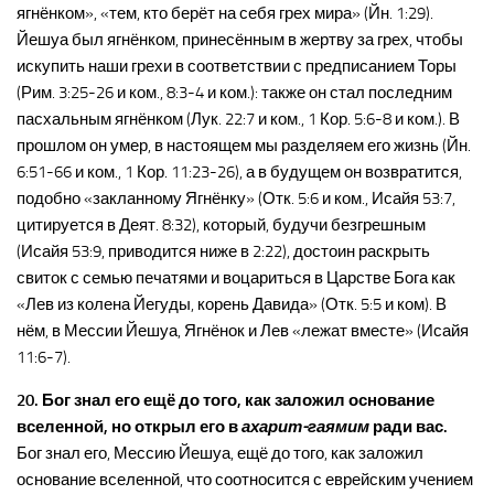
ягнёнком», «тем, кто берёт на себя грех мира» (Йн. 1:29).
Йешуа был ягнёнком, принесённым в жертву за грех, чтобы
искупить наши грехи в соответствии с предписанием Торы
(Рим. 3:25-26 и ком., 8:3-4 и ком.): также он стал последним
пасхальным ягнёнком (Лук. 22:7 и ком., 1 Кор. 5:6-8 и ком.). В
прошлом он умер, в настоящем мы разделяем его жизнь (Йн.
6:51-66 и ком., 1 Кор. 11:23-26), а в будущем он возвратится,
подобно «закланному Ягнёнку» (Отк. 5:6 и ком., Исайя 53:7,
цитируется в Деят. 8:32), который, будучи безгрешным
(Исайя 53:9, приводится ниже в 2:22), достоин раскрыть
свиток с семью печатями и воцариться в Царстве Бога как
«Лев из колена Йегуды, корень Давида» (Отк. 5:5 и ком). В
нём, в Мессии Йешуа, Ягнёнок и Лев «лежат вместе» (Исайя
11:6-7).
20. Бог знал его ещё до того, как заложил основание
вселенной, но открыл его в
ахарит-гаямим
ради вас.
Бог знал его, Мессию Йешуа, ещё до того, как заложил
основание вселенной, что соотносится с еврейским учением