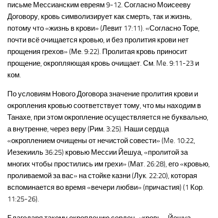
письме Мессианским евреям 9-12. Согласно Моисееву
Договору, кровь символизирует как смерть, так и жизнь,
потому что «жизнь в крови» (Левит 17:11). «Согласно Торе,
почти всё очищается кровью, и без пролития крови нет
прощения грехов» (Ме. 9:22). Пролитая кровь приносит
прощение, окропляющая кровь очищает. См. Me. 9:11-23 и
ком.
По условиям Нового Договора значение пролития крови и
окропления кровью соответствует тому, что мы находим в
Танахе, при этом окропление осуществляется не буквально,
а внутренне, через веру (Рим. 3:25). Наши сердца
«окроплением очищены от нечистой совести» (Me. 10:22,
Иезекииль 36:25) кровью Мессии Йешуа, «пролитой за
многих чтобы простились им грехи» (Мат. 26:28), его «кровью,
проливаемой за вас» на стойке казни (Лук. 22:20), которая
вспоминается во время «вечери любви» (причастия) (1 Кор.
11:25-26).