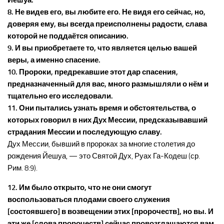
Йешуа.
8. Не видев его, вы любите его. Не видя его сейчас, но,
доверяя ему, вы всегда преисполнены радости, слава
которой не поддаётся описанию.
9. И вы приобретаете то, что является целью вашей
веры, а именно спасение.
10. Пророки, предрекавшие этот дар спасения,
предназначенный для вас, много размышляли о нём и
тщательно его исследовали.
11. Они пытались узнать время и обстоятельства, о
которых говорил в них Дух Мессии, предсказывавший
страдания Мессии и последующую славу.
Дух Мессии, бывший в пророках за многие столетия до
рождения Йешуа, — это Святой Дух, Руах Га-Кодеш (ср.
Рим. 8:9).
12. Им было открыто, что не они смогут
воспользоваться плодами своего служения
[состоявшего] в возвещении этих [пророчеств], но вы. И
эти же [слова пророчеств] сейчас провозглашаются вам