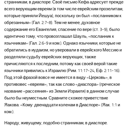
странникам, в диаспоре. Своё письмо Кефа адресует прежде
всего верующим евреям (в том числе еврейским прозелитам,
которые приняли Йешуа), поскольку он был «посланником к
обрезанным» (Гал. 2:7-8). Тем не менее, духовное
содержание его Евангелия, спасение по вере (ст. 3-9), было
идентично тому, что провозглашал Шауль, «посланник к
язычникам» (Гал. 2:6-9 и ком.). Однако язычники, которые не
обратились в иудаизм, но уверовали в еврейского Мессию и
разделяли судьбу еврейских верующих, также
причисляются к последним, потому как своей верой такие
язычники привились к Израилю (Рим. 11:17-24, Еф. 2:11-16).
Под этой фразой вовсе не имеется в виду «Церковь», в
противовес «евреям»; так как слово «диаспора» (греческое
название «рассеяния» из Земли Израиля) в данном случае
было бы неуместным. Сравните схожее приветствие
Яакова: «Кому: двенадцати коленам в Диаспоре» (Яак. 1:1 и
ком.).
Народу, живущему, подобно странникам, в диаспоре.