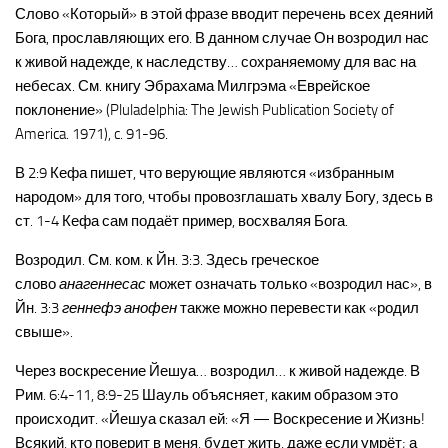
Слово «Который» в этой фразе вводит перечень всех деяний
Бога, прославляющих его. В данном случае Он возродил нас
к живой надежде, к наследству… сохраняемому для вас на
небесах. См. книгу Эбрахама Милгрэма «Еврейское
поклонение» (Pluladelphia: The Jewish Publication Society of
America. 1971), c. 91-96.
В 2:9 Кефа пишет, что верующие являются «избранным
народом» для того, чтобы провозглашать хвалу Богу, здесь в
ст. 1-4 Кефа сам подаёт пример, восхваляя Бога.
Возродил. См. ком. к Йн. 3:3. Здесь греческое
слово
анагеннесас
может означать только «возродил нас», в
Йн. 3:3
геннефэ анофен
также можно перевести как «родил
свыше».
Через воскресение Йешуа… возродил… к живой надежде. В
Рим. 6:4-11, 8:9-25 Шауль объясняет, каким образом это
происходит. «Йешуа сказал ей: «Я — Воскресение и Жизнь!
Всякий, кто поверит в меня, будет жить, даже если умрёт; а