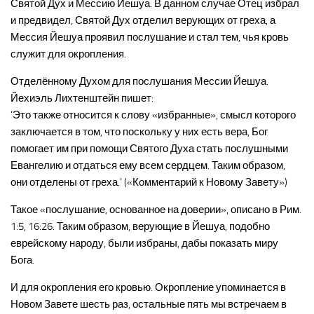
Святой Дух и Мессию Йешуа. В данном случае Отец избрал
и предвидел, Святой Дух отделил верующих от греха, а
Мессия Йешуа проявил послушание и стал тем, чья кровь
служит для окропления.
Отделённому Духом для послушания Мессии Йешуа.
Йехиэль Лихтенштейн пишет:
‘Это также относится к слову «избранные», смысл которого
заключается в том, что поскольку у них есть вера, Бог
помогает им при помощи Святого Духа стать послушными
Евангелию и отдаться ему всем сердцем. Таким образом,
они отделены от греха.’ («Комментарий к Новому Завету»)
Такое «послушание, основанное на доверии», описано в Рим.
1:5, 16:26. Таким образом, верующие в Йешуа, подобно
еврейскому народу, были избраны, дабы показать миру
Бога.
И для окропления его кровью. Окропление упоминается в
Новом Завете шесть раз, остальные пять мы встречаем в