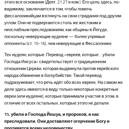
этого все основания (Деят. 21:27 и ком.). Его цель здесь, по-
видимому, заключается в том, чтобы помочь
фессалоникийцам взглянуть на свои страдания под другим
углом. Они не подвергаются столь же жестоким и
неослабным преследованиям, как общины в Йегуде,
поскольку неверующие иудеяне — более упрямые
оппоненты (ст. 15-16), чем неверующие в Фессалонике.
Тех иудеян, которые. Перевод «евреев, которые… убили
Господа Иисуса» свидетельствует о традиционном
отношении Церкви, которая выдвинула против еврейского
народа обвинение в богоубийстве. Такой перевод
подразумевает, что речь идёт обо всех евреях. На самом же
деле здесь имеются в виду только некоторые конкретные
евреи (или иудеяне), которые принимали участие в этом, в
отличие от всех остальных, которые этого не делали.
15. убили и Господа Йешуа, и пророков, и нас
преследовали. Они доставляют огорчение Богу и
противятся всему человечеству,