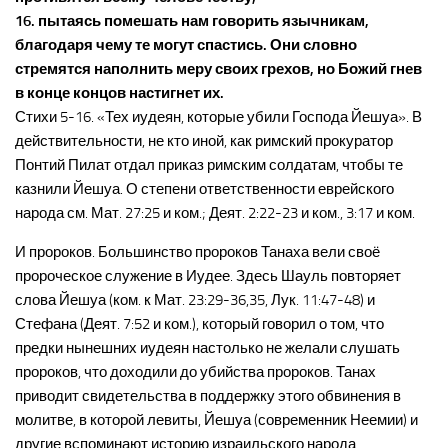
16. пытаясь помешать нам говорить язычникам,
благодаря чему те могут спастись. Они словно
стремятся наполнить меру своих грехов, но Божий гнев
в конце концов настигнет их.
Стихи 5-16. «Тех иудеян, которые убили Господа Йешуа». В
действительности, не кто иной, как римский прокуратор
Понтий Пилат отдал приказ римским солдатам, чтобы те
казнили Йешуа. О степени ответственности еврейского
народа см. Мат. 27:25 и ком.; Деят. 2:22-23 и ком., 3:17 и ком.
И пророков. Большинство пророков Танаха вели своё
пророческое служение в Иудее. Здесь Шауль повторяет
слова Йешуа (ком. к Мат. 23:29-36,35, Лук. 11:47-48) и
Стефана (Деят. 7:52 и ком.), который говорил о том, что
предки нынешних иудеян настолько не желали слушать
пророков, что доходили до убийства пророков. Танах
приводит свидетельства в поддержку этого обвинения в
молитве, в которой левиты, Йешуа (современник Неемии) и
другие вспоминают историю израильского народа,