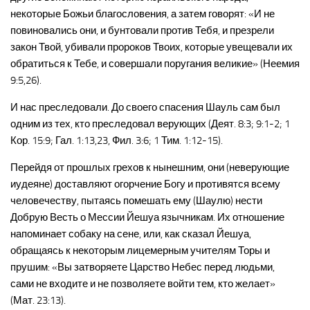
некоторые Божьи благословения, а затем говорят: «И не
повиновались они, и бунтовали против Тебя, и презрели
закон Твой, убивали пророков Твоих, которые увещевали их
обратиться к Тебе, и совершали поругания великие» (Неемия
9:5,26).
И нас преследовали. До своего спасения Шауль сам был
одним из тех, кто преследовал верующих (Деят. 8:3; 9:1-2; 1
Кор. 15:9; Гал. 1:13,23, Фил. 3:6; 1 Тим. 1:12-15).
Перейдя от прошлых грехов к нынешним, они (неверующие
иудеяне) доставляют огорчение Богу и противятся всему
человечеству, пытаясь помешать ему (Шаулю) нести
Добрую Весть о Мессии Йешуа язычникам. Их отношение
напоминает собаку на сене, или, как сказал Йешуа,
обращаясь к некоторым лицемерным учителям Торы и
прушим: «Вы затворяете Царство Небес перед людьми,
сами не входите и не позволяете войти тем, кто желает»
(Мат. 23:13).