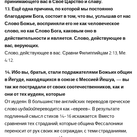
принимающего вас в Своё Царство и славу.
13. Ещё одна причина, по которой мы постоянно
благодарим Бога, состоит в том, что вы, услышав от нас
Слово Божье, восприняли его не как человеческое
слово, но как Слово Бога, каковым оно в
действительности и является. Слово, действующее в
вас, верующих.
Слово, действующее в вас. Сравни Филиппийцам 2:13, Ме.
4:12.
14. Ибо вы, братья, стали подражателями Божьих общин
в Йегуде, находящихся в союзе с Мессией Йешуа, — вы
так же пострадали от своих соотечественников, как и
они от тех иудеян, которые
От иудеян. В большинстве английских переводов греческое
слово
иудайой
переводится как «евреев». В результате
подлинный смысл стихов 14-16 искажается. Вместо
сравнения тех страданий, которые община Фессалоники
переносит от рук своих же сограждан, с теми страданиями,