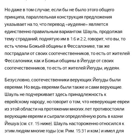
Но даже в том случае, если бы не было этого общего
принципа, параллельная конструкция предложения
указывает на то, что перевод «иудеяне» является
единственно правильным вариантом. Шауль, продолжая
тему страданий, поднятую им в 1:6 и 2:2, говорит, что вы, то
есть члены Божьей общины в Фессалонике, так же
пострадали от своих соотечественников, то есть от жителей
Фессалоники, как и Божьи общины в Йегуде от своих
соотечественников, то есть от жителей Йегуды, иудеян.
Безусловно, соотечественники верующих Йегуды были
евреями. Но ведь евреями были также и сами верующие.
Шауль не подчеркивает здесь принадлежность к
еврейскому народу, но говорит о том, что неверующие евреи
из этой области на протяжении многих лет противостояли
верующим евреям и сыграли определённую роль в казни
Йешуа (см. ст. 15 ниже). Шауль настороженно относился к
этим людям многие годы (см. Рим. 15:31 и ком.) и имел для