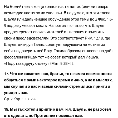
Но Божий гнев в конце концов настигнет их (или: «и теперь
возмездие настигло их сполна»). Я не думаю, что эти слова
Шауля или дальнейшее обсуждение этой темы во 2 Фес. 1:6-
9 подразумевают месть. Напротив, я считаю, что Шауль
предостерегает своих читателей от желания отомстить
своим преследователям. Это соответствует Рим. 12:19, где
Шауль, цитируя Танах, советует верующим не мстить за
себя, но доверить всё Богу. Таким образом, он косвенно даёт
фессалоникийцам тот же совет, который дал Йешуа:
«Подставь другую щеку» (Мат. 5:38-42).
17. Что же касается нас, братья, то не имея возможности
общаться с вами некоторое время лично, а не в мыслях,
мы скучали о вас и всеми силами стремились прийти и
увидеть вас.
Ср. 2 Кор. 1:13-2:4.
18. Мы так хотели прийти к вам, и я, Шауль, не раз хотел
это сделать, но Противник помешал нам.