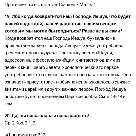
Противник, то есть Сатан. См. ком. к Мат. 4:1.
19. Ибо когда возвратится наш Господь Йешуа, что будет
нашей надеждой, нашей радостью, нашим венцом,
которым мы могли бы гордиться? Разве не вы сами?
Когда возвратится наш Господь Йешуа, буквально «в
пришествие нашего Господа Йешуа». Здесь употреблено
греческое слово
парусил
. Поскольку письма Шауля,
адресованные фессалоникийцам, считаются одними из
первых книг Нового Завета, хронологически это первое
употребление этого очень важного новозаветного слова. Оно
означает «присутствие» и обычно использовалось в связи с
визитами царей или других важных персон. Приход Йешуа
поистине будет посещением Царской особы. См. 4:13-18 и
ком.
20. Да, вы наша слава и наша радость!
Ср. 2 Кор. 3:1-3.
просмотров:
312