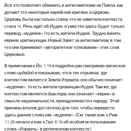
Всё это позволяет обвинить в антисемитизме не Павла, как
делают это некоторые еврейские критики, а Церковь.
Церковь была настолько слепа, что не заметила контекста
стиха 14. Речь идёт об Иудее, и уместен здесь будет только
перевод «иудеяне» (то есть жители Иудеи). Трудно винить
евреев, критикующих Новый Завет за антисемитизм, в том,
что они принимают «авторитетное толкование» этих слов
Церковью.
В примечании к Йн. 1:19 я подробно рассматриваю греческое
слово
иудайой
и показываю, что в тех отрывках, где
контекстом является Земля Израиля, оно обычно означает
«иудеяне», то есть жители провинции Иудея. Там же, где
контекстом является
диаспора
, оно означает «евреи» в
смысле национальности, принадлежности к народу. Этой
причины вполне достаточно для того, чтобы перевести
здесь данное слово как «иудеяне». (См. также ком. к Рим.
11:26 начало и ком. к Гал. 6:16 об особом использовании
слова «Израиль» в религиозном контексте.)