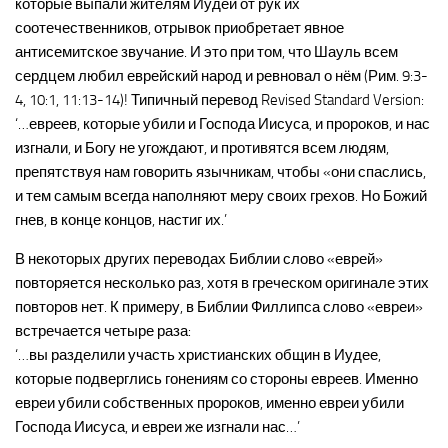
которые выпали жителям Иудеи от рук их
соотечественников, отрывок приобретает явное
антисемитское звучание. И это при том, что Шауль всем
сердцем любил еврейский народ и ревновал о нём (Рим. 9:3-
4, 10:1, 11:13-14)! Типичный перевод Revised Standard Version:
‘…евреев, которые убили и Господа Иисуса, и пророков, и нас
изгнали, и Богу не угождают, и противятся всем людям,
препятствуя нам говорить язычникам, чтобы «они спаслись,
и тем самым всегда наполняют меру своих грехов. Но Божий
гнев, в конце концов, настиг их.’
В некоторых других переводах Библии слово «еврей»
повторяется несколько раз, хотя в греческом оригинале этих
повторов нет. К примеру, в Библии Филлипса слово «евреи»
встречается четыре раза:
‘…вы разделили участь христианских общин в Иудее,
которые подверглись гонениям со стороны евреев. Именно
евреи убили собственных пророков, именно евреи убили
Господа Иисуса, и евреи же изгнали нас…’