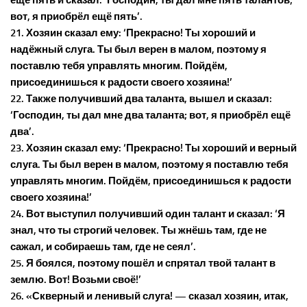
ещё пять и сказал: ‘Господин, ты дал мне пять талантов;
вот, я приобрёл ещё пять’.
21. Хозяин сказал ему: ‘Прекрасно! Ты хороший и
надёжный слуга. Ты был верен в малом, поэтому я
поставлю тебя управлять многим. Пойдём,
присоединишься к радости своего хозяина!’
22. Также получивший два таланта, вышел и сказал:
‘Господин, ты дал мне два таланта; вот, я приобрёл ещё
два’.
23. Хозяин сказал ему: ‘Прекрасно! Ты хороший и верный
слуга. Ты был верен в малом, поэтому я поставлю тебя
управлять многим. Пойдём, присоединишься к радости
своего хозяина!’
24. Вот выступил получивший один талант и сказал: ‘Я
знал, что ты строгий человек. Ты жнёшь там, где не
сажал, и собираешь там, где не сеял’.
25. Я боялся, поэтому пошёл и спрятал твой талант в
землю. Вот! Возьми своё!’
26. «Скверный и ленивый слуга! — сказал хозяин, итак,