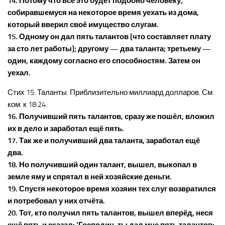
14. Потому что всё это будет подобно человеку,
собиравшемуся на некоторое время уехать из дома,
который вверил своё имущество слугам.
15. Одному он дал пять талантов [что составляет плату
за сто лет работы]; другому — два таланта; третьему —
один, каждому согласно его способностям. Затем он
уехал.
Стих 15. Таланты. Приблизительно миллиард долларов. См.
ком. к 18:24.
16. Получивший пять талантов, сразу же пошёл, вложил
их в дело и заработал ещё пять.
17. Так же и получивший два таланта, заработал ещё
два.
18. Но получивший один талант, вышел, выкопал в
земле яму и спрятал в ней хозяйские деньги.
19. Спустя некоторое время хозяин тех слуг возвратился
и потребовал у них отчёта.
20. Тот, кто получил пять талантов, вышел вперёд, неся