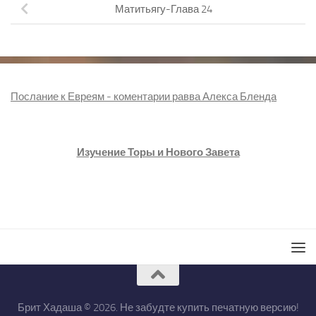
Матитьягу-Глава 24
Послание к Евреям - коментарии равва Алекса Бленда
Изучение Торы и Нового Завета
Брит Хадаша © 2026. Не забудте купить печатную версию!