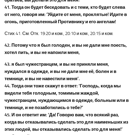
братьев, вы делали это для меня!’
41. Тогда он будет беседовать и с теми, кто будет слева
от него, говоря им: ‘Уйдите от меня, проклятые! Идите в
огонь, приготовленный Противнику и его ангелам!
Стих 41. См. Отк. 19:20 и ком., 20:10 и ком., 20:15 и ком.
42. Потому что я был голоден, и вы не дали мне поесть,
хотел пить, и вы не напоили меня,
43. я был чужестранцем, и вы не приняли меня,
нуждался в одежде, и вы не дали мне её, болен и в
темнице, и вы не навестили меня’.
44. Тогда они тоже скажут в ответ: ‘Господь, когда мы
видели тебя голодным, томимым жаждой,
чужестранцем, нуждающимся в одежде, больным или в
темнице, и не позаботились о тебе?’
45. И он ответит им: ‘Да! Говорю вам, что всякий раз,
когда вы отказывались сделать это для наименьших из
этих людей, вы отказывались сделать это для меня!’