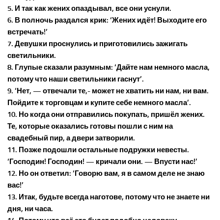
5. И так как жених опаздывал, все они уснули.
6. В полночь раздался крик: ‘Жених идёт! Выходите его
встречать!’
7. Девушки проснулись и приготовились зажигать
светильники.
8. Глупые сказали разумным: ‘Дайте нам немного масла,
потому что наши светильники гаснут’.
9. ‘Нет, — отвечали те,- может не хватить ни нам, ни вам.
Пойдите к торговцам и купите себе немного масла’.
10. Но когда они отправились покупать, пришёл жених.
Те, которые оказались готовы пошли с ним на
свадебный пир, а двери затворили.
11. Позже подошли остальные подружки невесты.
‘Господин! Господин! — кричали они. — Впусти нас!’
12. Но он ответил: ‘Говорю вам, я в самом деле не знаю
вас!’
13. Итак, будьте всегда наготове, потому что не знаете ни
дня, ни часа.