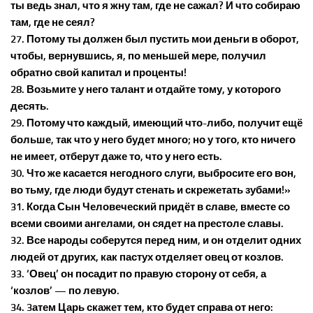
ты ведь знал, что я жну там, где не сажал? И что собираю
там, где не сеял?
27. Потому ты должен был пустить мои деньги в оборот,
чтобы, вернувшись, я, по меньшей мере, получил
обратно свой капитал и проценты!
28. Возьмите у него талант и отдайте тому, у которого
десять.
29. Потому что каждый, имеющий что-либо, получит ещё
больше, так что у него будет много; но у того, кто ничего
не имеет, отберут даже то, что у него есть.
30. Что же касается негодного слуги, выбросите его вон,
во тьму, где люди будут стенать и скрежетать зубами!»
31. Когда Сын Человеческий придёт в славе, вместе со
всеми своими ангелами, он сядет на престоле славы.
32. Все народы соберутся перед ним, и он отделит одних
людей от других, как пастух отделяет овец от козлов.
33. ‘Овец’ он посадит по правую сторону от себя, а
‘козлов’ — по левую.
34. 3атем Царь скажет тем, кто будет справа от него: