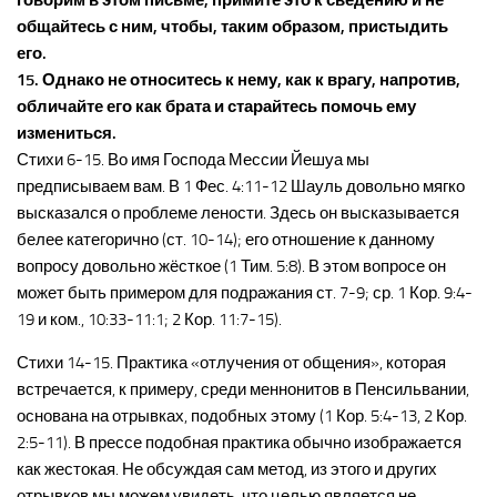
говорим в этом письме, примите это к сведению и не
общайтесь с ним, чтобы, таким образом, пристыдить
его.
15. Однако не относитесь к нему, как к врагу, напротив,
обличайте его как брата и старайтесь помочь ему
измениться.
Стихи 6-15. Во имя Господа Мессии Йешуа мы
предписываем вам. В 1 Фес. 4:11-12 Шауль довольно мягко
высказался о проблеме лености. Здесь он высказывается
белее категорично (ст. 10-14); его отношение к данному
вопросу довольно жёсткое (1 Тим. 5:8). В этом вопросе он
может быть примером для подражания ст. 7-9; ср. 1 Кор. 9:4-
19 и ком., 10:33-11:1; 2 Кор. 11:7-15).
Стихи 14-15. Практика «отлучения от общения», которая
встречается, к примеру, среди меннонитов в Пенсильвании,
основана на отрывках, подобных этому (1 Кор. 5:4-13, 2 Кор.
2:5-11). В прессе подобная практика обычно изображается
как жестокая. Не обсуждая сам метод, из этого и других
отрывков мы можем увидеть, что целью является не