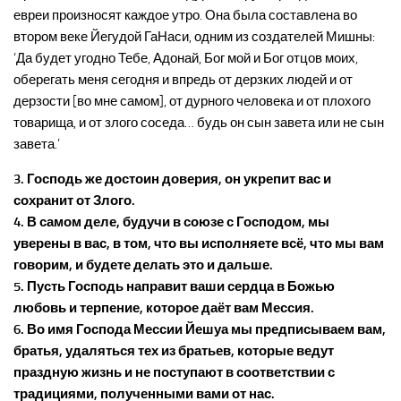
евреи произносят каждое утро. Она была составлена во
втором веке Йегудой ГаНаси, одним из создателей Мишны:
‘Да будет угодно Тебе, Адонай, Бог мой и Бог отцов моих,
оберегать меня сегодня и впредь от дерзких людей и от
дерзости [во мне самом], от дурного человека и от плохого
товарища, и от злого соседа… будь он сын завета или не сын
завета.’
3. Господь же достоин доверия, он укрепит вас и
сохранит от Злого.
4. В самом деле, будучи в союзе с Господом, мы
уверены в вас, в том, что вы исполняете всё, что мы вам
говорим, и будете делать это и дальше.
5. Пусть Господь направит ваши сердца в Божью
любовь и терпение, которое даёт вам Мессия.
6. Во имя Господа Мессии Йешуа мы предписываем вам,
братья, удаляться тех из братьев, которые ведут
праздную жизнь и не поступают в соответствии с
традициями, полученными вами от нас.