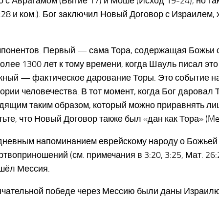
о с Аврагамом (Бытие 17) и Моше (Исход 19-24), но т
:28 и ком.). Бог заключил Новый Договор с Израилем, 
омпонентов. Первый — сама Тора, содержащая Божьи 
олее 1300 лет к тому времени, когда Шауль писал это
 важный — фактическое дарование Торы. Это событие 
ории человечества. В тот момент, когда Бог даровал
одящим таким образом, который можно приравнять ли
тьте, что Новый Договор также был «дан как Тора» (Me. 
дневным напоминанием еврейскому народу о Божьей з
приношений (см. примечания в 3:20, 3:25, Мат. 26:28, 
ишёл Мессия.
чательной победе через Мессию были даны Израилю, 