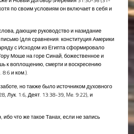
акже и Новый Договор (Иеремия 31:30-36 (31-
хотя по своим условиям он включает в себя и
слова, дающие руководство и назидание
 письмо (для сравнения: конституция Америки
наряду с Исходом из Египта сформировало
 Тору Моше на горе Синай, божественное и
шь к воплощению, смерти и воскресению
8:6 и ком.).
аботе, но также было источником духовного
Лук. 1:6, Деят. 13:38-39, Me. 9:22), и
ибо что же такое Танах, если не запись