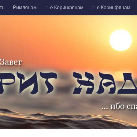
ть
Римлянам
1-е Коринфянам
2-е Коринфянам
никийцам
1-е Тимофею
2-е Тимофею
Титу
Фили
да
Откровение