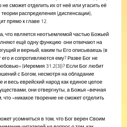
 не сможет отделить их от неё или угасить её
и теории распределения (диспенсации),
ит прямо к главе 12.
а, что является неотъемлемой частью Божьей
сполняют ещё одну функцию: они отвечают на
могущий и верный, каким ты Его описываешь (в
 его и сопротивляются ему? Разве Бог не
любовью» (Иеремия 31:2(3))? Если Бог любит
ношений с Богом, несмотря на обладание
е и весь еврейский народ как единое целое
уществами, они отвергнуты, а Божья «вечная
, что «никакое творение не сможет отделить
ожет усомниться в том, что Бог верен Своим
имание читателей на вопрос о том, как