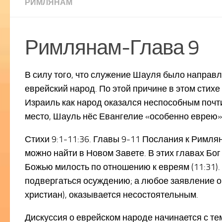
РИМЛЯНАМ
Римлянам-Глава 9
В силу того, что служение Шауля было направлен
еврейский народ. По этой причине в этом стих
Израиль как народ оказался неспособным почти
место, Шауль нёс Евангелие «особенно еврею» (1:
Стихи 9:1-11:36. Главы 9-11 Послания к Римля
можно найти в Новом Завете. В этих главах Бог
Божью милость по отношению к евреям (11:31).
подвергаться осуждению; а любое заявление о т
христиан), оказывается несостоятельным.
Дискуссия о еврейском народе начинается с те