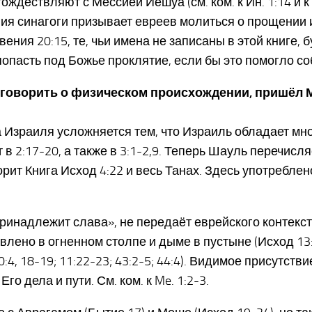
тождествляют с Мессией Йешуа (см. ком. к Йн. 1:14 и к 
гия синагоги призывает евреев молиться о прощении и
ния 20:15, те, чьи имена не записаны в этой книге, бу
попасть под Божье проклятие, если бы это помогло с
ли говорить о физическом происхождении, пришёл М
а Израиля усложняется тем, что Израиль обладает м
 в 2:17-20, а также в 3:1-2,9. Теперь Шауль перечис
ит Книга Исход 4:22 и весь Танах. Здесь употреблено 
принадлежит слава», не передаёт еврейского контекс
лено в огненном столпе и дыме в пустыне (Исход 13:31
; 10:4, 18-19; 11:22-23; 43:2-5; 44:4). Видимое прису
о дела и пути. См. ком. к Me. 1:2-3.