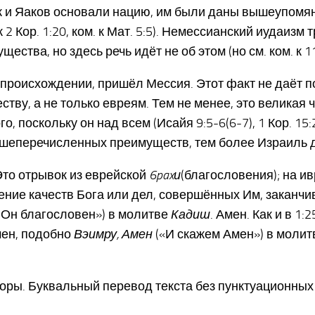
к и Яаков основали нацию, им были даны вышеупомя
 2 Кор. 1:20, ком. к Мат. 5:5). Немессианский иудаиз
ства, но здесь речь идёт не об этом (но см. ком. к 11
ом происхождении, пришёл Мессия. Этот факт не даёт 
ву, а не только евреям. Тем не менее, это великая 
поскольку он над всем (Исайя 9:5-6(6-7), 1 Кор. 15:27
вышеперечисленных преимуществ, тем более Израиль 
 Это отрывок из еврейской
6paxи
(благословения); на ив
ение качеств Бога или дел, совершённых Им, заканчи
 Он благословен») в молитве
Кадиш
. Амен. Как и в 1
мен, подобно
Вэимру, Амен
(«И скажем Амен») в молитв
оры. Буквальный перевод текста без пунктуационных 