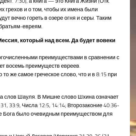
Деят. 7:30), а книга — это Книга Жизни (Отк.
х грехов и о том, чтобы их имена были
дут вечно гореть в озере огня и серы. Таким
обратьям-евреям.
ессия, который над всем. Да будет вовеки
ногочисленными преимуществами в сравнении с
ляет восемь преимуществ евреев.
то же самое греческое слово, что и в 8:15 при
та слов Шауля. В Мишне слово Шхина означает
, 33:9, Числа 12:5, 14:14; Второзаконие 40:36-
тствие Бога было очевидным преимуществом для