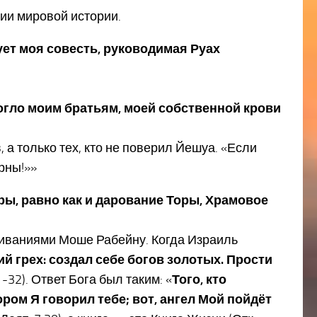
нии мировой истории.
вует моя совесть, руководимая Руах
могло моим братьям, моей собственной крови
 а только тех, кто не поверил Йешуа. «Если
ерны!»»
ры, равно как и дарование Торы, Храмовое
иваниями Моше Рабейну. Когда Израиль
й грех: создал себе богов золотых. Прости
1-32). Ответ Бога был таким: «
Того, кто
ором Я говорил тебе; вот, ангел Мой пойдёт