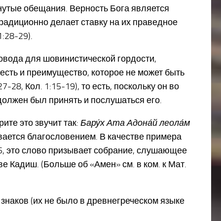
нутые обещания. Верность Бога является
м традиционно делает ставку на их праведное
:28-29).
повода для шовинистической гордости,
честь и преимущество, которое не может быть
-28, Кол. 1:15-19), то есть, поскольку он во
должен был принять и послушаться его.
рите это звучит так:
Бару́х Ата Адона́й леола́м
вается благословением. В качестве примера
:25, это слово призывает собрание, слушающее
е Кадиш. (Больше об «Амен» см. в ком. к Мат.
знаков (их не было в древнегреческом языке