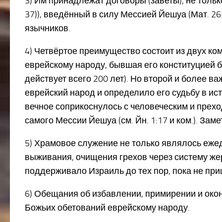
3) Им принадлежат договоры (заветы), не тольк
37)), введённый в силу Мессией Йешуа (Мат. 26
язычников.
4) Четвёртое преимущество состоит из двух к
еврейскому народу, бывшая его конституцией б
действует всего 200 лет). Но второй и более
еврейский народ и определило его судьбу в ист
вечное соприкоснулось с человеческим и прех
самого Мессии Йешуа (см. Йн. 1:17 и ком.). Заме
5) Храмовое служение не только являлось еже
выживания, очищения грехов через систему жертво
поддерживало Израиль до тех пор, пока не пр
6) Обещания об избавлении, примирении и окон
Божьих обетований еврейскому народу.