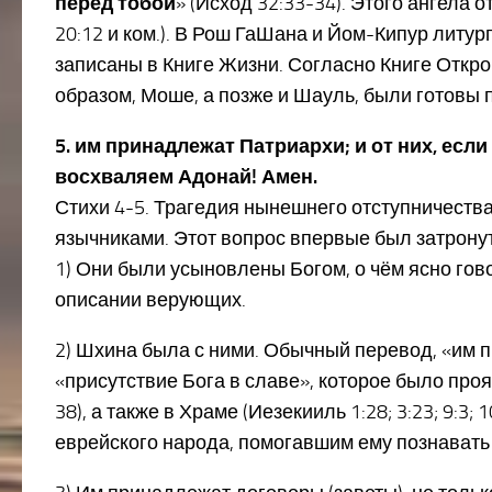
перед тобой
» (Исход 32:33-34). Этого ангела о
20:12 и ком.). В Рош ГаШана и Йом-Кипур литур
записаны в Книге Жизни. Согласно Книге Открове
образом, Моше, а позже и Шауль, были готовы 
5. им принадлежат Патриархи; и от них, ес
восхваляем Адонай! Амен.
Стихи 4-5. Трагедия нынешнего отступничеств
язычниками. Этот вопрос впервые был затронут
1) Они были усыновлены Богом, о чём ясно говор
описании верующих.
2) Шхина была с ними. Обычный перевод, «им 
«присутствие Бога в славе», которое было прояв
38), а также в Храме (Иезекииль 1:28; 3:23; 9:3
еврейского народа, помогавшим ему познавать Ег