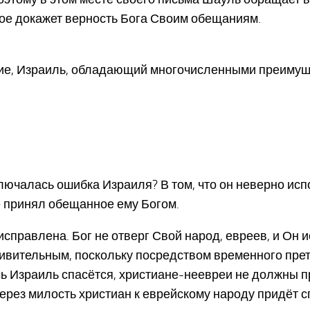
рое докажет верность Бога Своим обещаниям.
лие, Израиль, обладающий многочисленными преимущес
ключалась ошибка Израиля? В том, что он неверно исп
е принял обещанное ему Богом.
т исправлена. Бог не отверг Свой народ, евреев, и Он
ивительным, поскольку посредством временного прет
весь Израиль спасётся, христиане-неевреи не должны 
ерез милость христиан к еврейскому народу придёт с