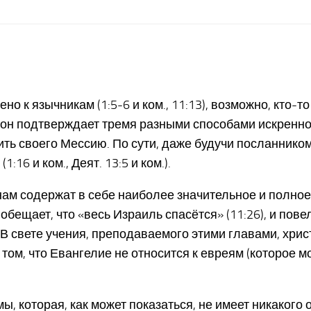
о к язычникам (1:5-6 и ком., 11:13), возможно, кто-т
е он подтверждает тремя разными способами искреннос
ть своего Мессию. По сути, даже будучи посланником
16 и ком., Деят. 13:5 и ком.).
нам содержат в себе наиболее значительное и полное
 обещает, что «весь Израиль спасётся» (11:26), и по
 В свете учения, преподаваемого этими главами, хри
ом, что Евангелие не относится к евреям (которое мо
мы, которая, как может показаться, не имеет никаког