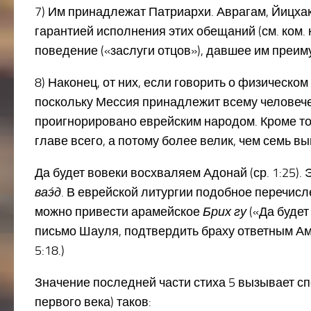
7) Им принадлежат Патриархи. Аврагам, Йицха
гарантией исполнения этих обещаний (см. ком. к
поведение («заслуги отцов»), давшее им преимуще
8) Наконец, от них, если говорить о физическ
поскольку Мессия принадлежит всему человечест
проигнорировано еврейским народом. Кроме того, 
главе всего, а потому более велик, чем семь 
Да будет вовеки восхваляем Адонай (ср. 1:25).
ваэ́д
. В еврейской литургии подобное перечисл
можно привести арамейское
Брих гу
(«Да будет
письмо Шауля, подтвердить браху ответным А
5:18.)
Значение последней части стиха 5 вызывает сп
первого века) таков: