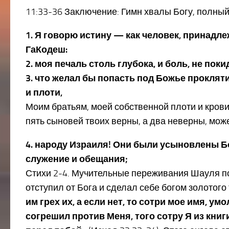
11:33-36 Заключение: Гимн хвалы Богу, полны
1. Я говорю истину — как человек, принадле
ГаКодеш:
2. моя печаль столь глубока, и боль, не пок
3. что желал бы попасть под Божье проклят
и плоти,
Моим братьям, моей собственной плоти и крови,
пять сыновей твоих верны, а два неверны, мож
4. народу Израиля! Они были усыновлены Б
служение и обещания;
Стихи 2-4. Мучительные переживания Шауля п
отступил от Бога и сделал себе богом золотого
им грех их, а если нет, то сотри мое имя, ум
согрешил против Меня, того сотру Я из книги