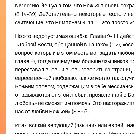
в Мессию Йешуа в том, что Божья любовь сохран
(8:14-39). Действительно, некоторые теологи н
считающие, что Римлянам 9-11 — это просто «от
Но это недопустимая ошибка. Главы 9-11 дейс
«Доброй Вести, обещанной в Танахе» (1:2), «ос
вопрос, который в этом месте мог задать любой
главе 8), тогда почему чем больше язычников 
переставал вновь и вновь говорить со страниц 
евреев вечной любовью, как же могло так случ
Божьим словом, содержащим в себе мессианские
отказываются от этой любви, проявленной в Б
любовь» не сможет им помочь. Это насторажива
нас от любви Божьей» (8:39)?»
Итак, всякий верующий (язычник или еврей), н
обещаниям и способен их исполнить. Именно по