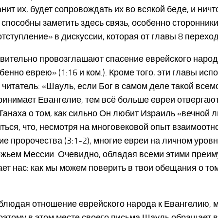
ит их, будет сопровождать их во всякой беде, и ничто
е способны заметить здесь связь, особенно сторонник
ступление» в дискуссии, которая от главы 8 переход
твительно провозглашают спасение еврейского народ
обенно еврею» (1:16 и ком.). Кроме того, эти главы и
 читатель: «Шауль, если Бог в самом деле такой все
принимает Евангелие, тем всё больше евреи отвергают
Танаха о том, как сильно Он любит Израиль «вечной 
иться, что, несмотря на многовековой опыт взаимоот
 пророчества (3:1-2), многие евреи на личном уровн
ожьем Мессии. Очевидно, обладая всеми этими преим
ет нас: как мы можем поверить в твои обещания о том
аблюдая отношение еврейского народа к Евангелию, м
этому в этом месте своего письма Шауль обращает вн