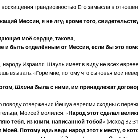
й восхищения грандиозностью Его замысла в отноше
жащий Мессии, я не лгу; кроме того, свидетельст
идающая моё сердце, такова,
ие и быть отделённым от Мессии, если бы это по
 народу Израиля. Шауль имеет в виду не всех евреев,
ешь взывать: «Горе мне, потому что сыновья мои нев
огом,
Шхина
была с ними, им принадлежат догово
о поводу отвержения Йешуа евреями сходны с переж
 тельца, Моисей молился: «
Народ этот сделал велики
оляю Тебя, из книги, написанной Тобой
» (Исход 32:3
 Моей. Потому иди: веди народ этот к месту, о кот