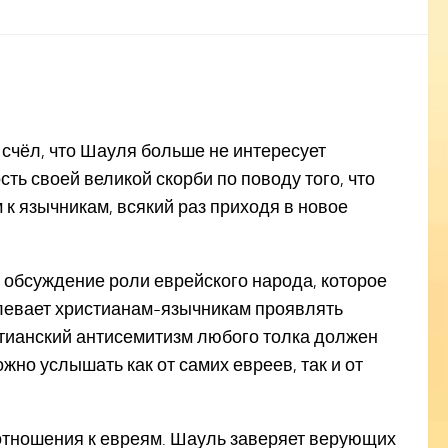
о счёл, что Шауля больше не интересует
ть своей великой скорби по поводу того, что
 к язычникам, всякий раз приходя в новое
 обсуждение роли еврейского народа, которое
велевает христианам-язычникам проявлять
стианский антисемитизм любого толка должен
жно услышать как от самих евреев, так и от
о отношения к евреям. Шауль заверяет верующих