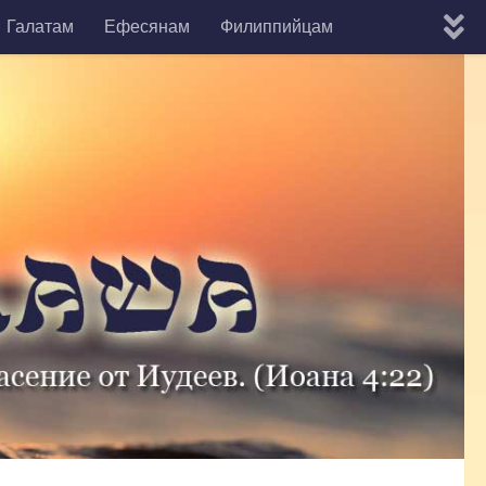
Галатам
Ефесянам
Филиппийцам
мону
Евреям
Яакова
1-е Кефы
2-е Кефы