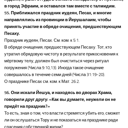
в город Эфраим, и оставался там вместе с талмидим.
55. Приближался праздник иудеян, Песах, и многие
направлялись из провинции в Йерушалаим, чтобы
принять участие в обряде очищения, предшествующем
Песаху.
Праздник иудеян, Песах. См. ком. к 5:1.
В обряде очищения, предшествующем Песаху. Тот, кто
утратил обрядовую чистоту в результате прикосновения к
мёртвому телу, должен был очиститься через ритуал
погружения (Числа 9:10,13). Иногда такое очищение
совершалось в течение семи дней (Числа 31:19-20).
О празднике Песах см. ком. к Мат. 26:2.
56. Они искали Йешуа, и находясь во дворах Храма,
говорили друг другу: «Как вы думаете, неужели он не
придёт на праздник?»
То есть, зная о том, что власти стремятся убить его, сможет
ли он ослушаться Тору и не показаться на празднике ради
спасения собственной жизни?