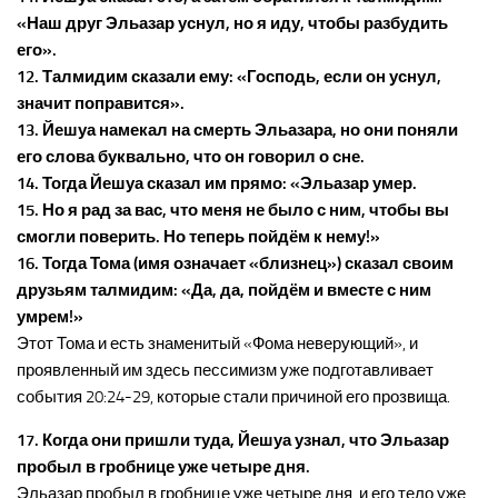
«Наш друг Эльазар уснул, но я иду, чтобы разбудить
его».
12. Талмидим сказали ему: «Господь, если он уснул,
значит поправится».
13. Йешуа намекал на смерть Эльазара, но они поняли
его слова буквально, что он говорил о сне.
14. Тогда Йешуа сказал им прямо: «Эльазар умер.
15. Но я рад за вас, что меня не было с ним, чтобы вы
смогли поверить. Но теперь пойдём к нему!»
16. Тогда Тома (имя означает «близнец») сказал своим
друзьям талмидим: «Да, да, пойдём и вместе с ним
умрем!»
Этот Тома и есть знаменитый «Фома неверующий», и
проявленный им здесь пессимизм уже подготавливает
события 20:24-29, которые стали причиной его прозвища.
17. Когда они пришли туда, Йешуа узнал, что Эльазар
пробыл в гробнице уже четыре дня.
Эльазар пробыл в гробнице уже четыре дня, и его тело уже