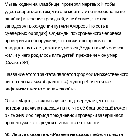
Мы выходим на кладбище, проверяя мертвых [чтобы
удостовериться в том, что они мертвы и не похоронены по
ошибке] в течение трёх дней, и не боимся, что нас
заподозрят в хождении путями Амореев [то есть в
суеверных обрядах]. Однажды похороненного человека
проверили и обнаружили, что он жив: он прожил еше
двадцать пять лет, а затем умер. ещё один такой человек
жил, и у него родилось пять детей, прежде чем он умер.
(Смахот 8:1)
Название этого трактата является формой множественного
числа слова
симха
(«радость») и употребляется как
эвфемизм вместо слова «скорбь».
Ответ Марты, в таком случае, подтверждает, что она
потеряла всякую надежду на то, что её брат всё ещё может
быть жив, ибо период трёхдневной проверки завершился:
прошло уже четыре дня с момента его смерти.
40. Йешуа сказал ей: «Разве я не сказал тебе, что если