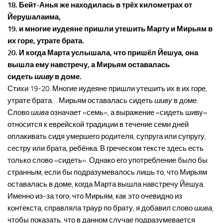
18. Бейт-Анья же находилась в трёх километрах от
Йерушалаима,
19. и многие иудеяне пришли утешить Марту и Мирьям в
их горе, утрате брата.
20. И когда Марта услышала, что пришёл Йешуа, она
вышла ему навстречу, а Мирьям оставалась
сидеть
шиву
в доме.
Стихи 19-20. Многие иудеяне пришли утешить их в их горе,
утрате брата… Мирьям оставалась сидеть
шиву
в доме.
Слово
шива
означает «семь», а выражение «сидеть шиву»
относится к еврейской традиции в течение семи дней
оплакивать сидя умершего родителя, супруга или супругу,
сестру или брата, ребёнка. В греческом тексте здесь есть
только слово «сидеть». Однако его употребление было бы
странным, если бы подразумевалось лишь то, что Мирьям
оставалась в доме, когда Марта вышла навстречу Йешуа.
Именно из-за того, что Мирьям, как это очевидно из
контекста, справляла траур по брату, я добавил слово
шива
,
чтобы показать, что в данном случае подразумевается