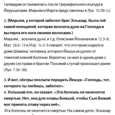
талмидим остановились после триумфального въезда в
Йерушалаим. Мирьям и Марта представлены в Лук. 10:38-42.
2. (Мирьям, у которой заболел брат Эльазар, была той
самой женщиной, которая возлила духи на Господа и
вытерла его ноги своими волосами.)
Мирьям… возлила духи, и т.д. Описания Йохананом в 12:3-8;
Мат. 26:6-13 и Map. 14:3-9 говорят, что это происходило в
доме Шимона, человека, которого Йешуа исцелил от
тяжелой кожной болезни. Вероятно, он жил в одном доме с
двумя сестрами и братом. Похожий случай произошел ранее
(Лук. 7:36-38).
3. И вот, сёстры послали передать Йешуа: «Господь, тот,
которого ты любишь, заболел».
4. Услышав это, он сказал: «Эта болезнь не окончится
смертью. Нет, она для славы Божьей, чтобы Сын Божий
мог принять славу через неё».
Эта болезнь не окончится смертью. На самом деле, Эльазар