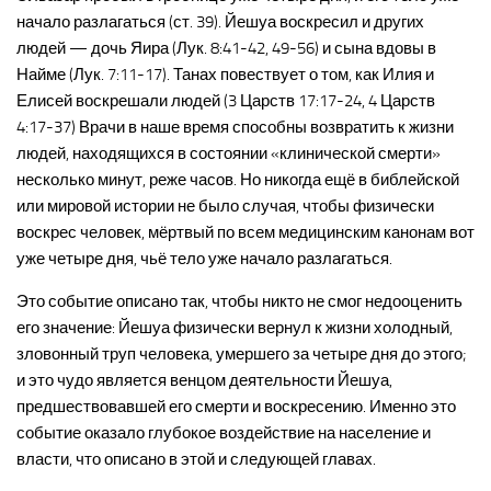
начало разлагаться (ст. 39). Йешуа воскресил и других
людей — дочь Яира (Лук. 8:41-42, 49-56) и сына вдовы в
Найме (Лук. 7:11-17). Танах повествует о том, как Илия и
Елисей воскрешали людей (3 Царств 17:17-24, 4 Царств
4:17-37) Врачи в наше время способны возвратить к жизни
людей, находящихся в состоянии «клинической смерти»
несколько минут, реже часов. Но никогда ещё в библейской
или мировой истории не было случая, чтобы физически
воскрес человек, мёртвый по всем медицинским канонам вот
уже четыре дня, чьё тело уже начало разлагаться.
Это событие описано так, чтобы никто не смог недооценить
его значение: Йешуа физически вернул к жизни холодный,
зловонный труп человека, умершего за четыре дня до этого;
и это чудо является венцом деятельности Йешуа,
предшествовавшей его смерти и воскресению. Именно это
событие оказало глубокое воздействие на население и
власти, что описано в этой и следующей главах.