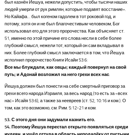
был казнён Йешуа, нежели допустить, чтобы тысячи наших
людей умерли от рук римлян, которые подавят восстание».
Но Кайафа… был когеном гадолем в тот роковой год, и
потому, хотя он и не был благочестивым человеком, Бог
использовал его для этого пророчества. Как объясняет ст.
51, именно по этой причине его слова несли в себе более
глубокий смысл, нежели тот, который он сам вкладывал в
них. Более глубокий смысл заключается в том, что Йешуа
исполнил пророчество Книги Исайи 53:6:
Все мы блуждали, как овцы; каждый повернул на свой
путь; и Адонай возложил на него грехи всех нас
.
Йешуа должен был понести на себе смертный приговор за
грехи всего народа Израиля, за весь народ (то есть за «всех
нас» Исайя 53:6), а также за неевреев (ст. 52, 10:16 и ком.). О
том, как это возможно, см. Рим. 5:12-21 и ком.
53. С этого дня они задумали казнить его.
54. Поэтому Йешуа перестал открыто появляться среди
иудеян, и ушёл оттуда в область неподалёку от пустыни,