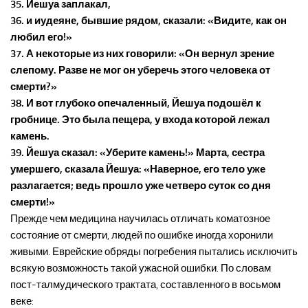
35. Йешуа заплакал,
36. и иудеяне, бывшие рядом, сказали: «Видите, как он
любил его!»
37. А некоторые из них говорили: «Он вернул зрение
слепому. Разве не мог он уберечь этого человека от
смерти?»
38. И вот глубоко опечаленный, Йешуа подошёл к
гробнице. Это была пещера, у входа которой лежал
камень.
39. Йешуа сказал: «Уберите камень!» Марта, сестра
умершего, сказала Йешуа: «Наверное, его тело уже
разлагается; ведь прошло уже четверо суток со дня
смерти!»
Прежде чем медицина научилась отличать коматозное
состояние от смерти, людей по ошибке иногда хоронили
живыми. Еврейские обряды погребения пытались исключить
всякую возможность такой ужасной ошибки. По словам
пост-талмудического трактата, составленного в восьмом
веке: