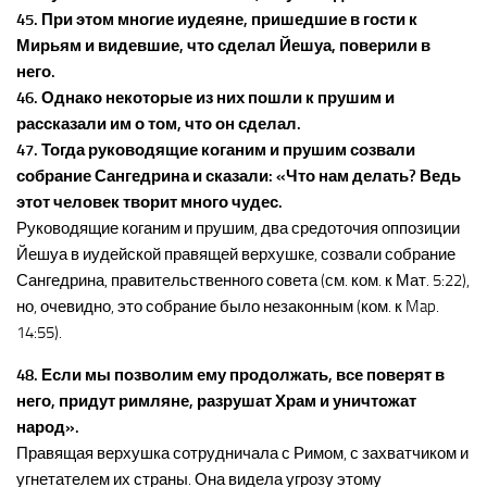
45. При этом многие иудеяне, пришедшие в гости к
Мирьям и видевшие, что сделал Йешуа, поверили в
него.
46. Однако некоторые из них пошли к прушим и
рассказали им о том, что он сделал.
47. Тогда руководящие коганим и прушим созвали
собрание Сангедрина и сказали: «Что нам делать? Ведь
этот человек творит много чудес.
Руководящие коганим и прушим, два средоточия оппозиции
Йешуа в иудейской правящей верхушке, созвали собрание
Сангедрина, правительственного совета (см. ком. к Мат. 5:22),
но, очевидно, это собрание было незаконным (ком. к Map.
14:55).
48. Если мы позволим ему продолжать, все поверят в
него, придут римляне, разрушат Храм и уничтожат
народ».
Правящая верхушка сотрудничала с Римом, с захватчиком и
угнетателем их страны. Она видела угрозу этому