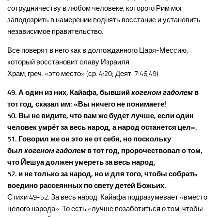
сотрудничеству в любом человеке, которого Рим мог
заподозрить в намерении поднять восстание и установить
независимое правительство.
Все поверят в него как в долгожданного Царя-Мессию,
который восстановит славу Израиля.
Храм, греч. «это место» (ср. 4:20; Деят. 7:46,49).
49. А один из них, Кайафа, бывший
когеном гадолем
в
тот год, сказал им: «Вы ничего не понимаете!
50. Вы не видите, что вам же будет лучше, если один
человек умрёт за весь народ, а народ останется цел».
51. Говорил же он это не от себя, но поскольку
был
когеном гадолем
в тот год, пророчествовал о том,
что Йешуа должен умереть за весь народ,
52. и не только за народ, но и для того, чтобы собрать
воедино рассеянных по свету детей Божьих.
Стихи 49-52. За весь народ. Кайафа подразумевает «вместо
целого народа». То есть «лучше позаботиться о том, чтобы