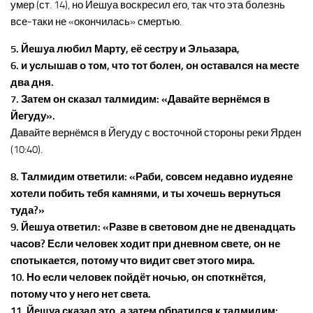
умер (ст. 14), но Йешуа воскресил его, так что эта болезнь
все-таки не «окончилась» смертью.
5. Йешуа любил Марту, её сестру и Эльазара,
6. и услышав о том, что тот болен, он оставался на месте
два дня.
7. Затем он сказал талмидим: «Давайте вернёмся в
Йегуду».
Давайте вернёмся в Йегуду с восточной стороны реки Ярден
(10:40).
8. Талмидим ответили: «Раби, совсем недавно иудеяне
хотели побить тебя камнями, и ты хочешь вернуться
туда?»
9. Йешуа ответил: «Разве в световом дне не двенадцать
часов? Если человек ходит при дневном свете, он не
спотыкается, потому что видит свет этого мира.
10. Но если человек пойдёт ночью, он споткнётся,
потому что у него нет света.
11. Йешуа сказал это, а затем обратился к талмидим: