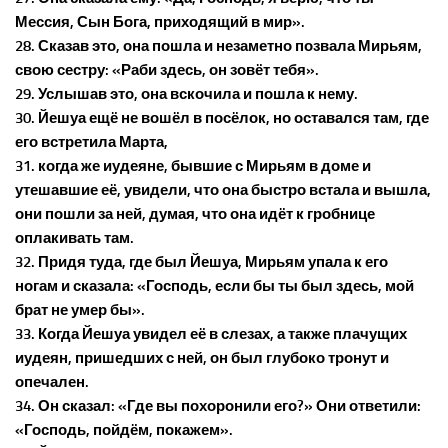
Мессия, Сын Бога, приходящий в мир».
28. Сказав это, она пошла и незаметно позвала Мирьям,
свою сестру: «Раби здесь, он зовёт тебя».
29. Услышав это, она вскочила и пошла к нему.
30. Йешуа ещё не вошёл в посёлок, но оставался там, где
его встретила Марта,
31. когда же иудеяне, бывшие с Мирьям в доме и
утешавшие её, увидели, что она быстро встала и вышла,
они пошли за ней, думая, что она идёт к гробнице
оплакивать там.
32. Придя туда, где был Йешуа, Мирьям упала к его
ногам и сказала: «Господь, если бы ты был здесь, мой
брат не умер бы».
33. Когда Йешуа увидел её в слезах, а также плачущих
иудеян, пришедших с ней, он был глубоко тронут и
опечален.
34. Он сказал: «Где вы похоронили его?» Они ответили:
«Господь, пойдём, покажем».