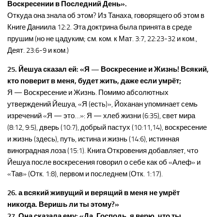
Воскресении в Последний День».
Откуда она знала об этом? Из Танаха, говорящего об этом в
Книге Даниила 12:2. Эта доктрина была принята в среде
прушим (но не цадуким; см. ком. к Мат. 3:7, 22:23-32 и ком.,
Деят. 23:6-9 и ком.)
25. Йешуа сказал ей: «Я — Воскресение и Жизнь! Всякий,
кто поверит в меня, будет жить, даже если умрёт;
Я — Воскресение и Жизнь. Помимо абсолютных
утверждений Йешуа, «Я (есть)», Йоханан упоминает семь
изречений «Я — это…»: Я — хлеб жизни (6:35), свет мира
(8:12, 9:5), дверь (10:7), добрый пастух (10:11,14), воскресение
и жизнь (здесь), путь, истина и жизнь (14:6), истинная
виноградная лоза (15:1). Книга Откровения добавляет, что
Йешуа после воскресения говорил о себе как об «Алеф» и
«Тав» (Отк. 1:8), первом и последнем (Отк. 1:17).
26. а всякий живущий и верящий в меня не умрёт
никогда. Веришь ли ты этому?»
27. Она сказала ему: «Да, Господь, я верю, что ты