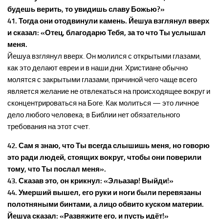
будешь верить, то увидишь славу Божью?»
41. Тогда они отодвинули камень. Йешуа взглянул вверх
и сказал: «Отец, благодарю Тебя, за то что Ты услышал
меня.
Йешуа взглянул вверх. Он молился с открытыми глазами,
как это делают евреи и в наши дни. Христиане обычно
молятся с закрытыми глазами, причиной чего чаще всего
является желание не отвлекаться на происходящее вокруг и
сконцентрироваться на Боге. Как молиться — это личное
дело любого человека; в Библии нет обязательного
требования на этот счет.
42. Сам я знаю, что Ты всегда слышишь меня, но говорю
это ради людей, стоящих вокруг, чтобы они поверили
тому, что Ты послал меня».
43. Сказав это, он крикнул: «Эльазар! Выйди!»
44. Умерший вышел, его руки и ноги были перевязаны
полотняными бинтами, а лицо обвито куском материи.
Йешуа сказал: «Развяжите его, и пусть идёт!»