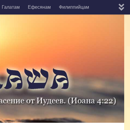
Галатам
Ефесянам
Филиппийцам
мону
Евреям
Яакова
1-е Кефы
2-е Кефы