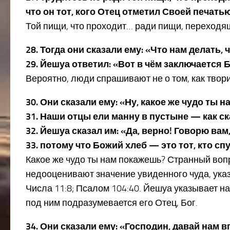
что он тот, кого Отец отметил Своей печатью
Той пищи, что проходит… ради пищи, переходя
28. Тогда они сказали ему: «Что нам делать
29. Йешуа ответил: «Вот в чём заключается Б
Вероятно, люди спрашивают не о том, как творит
30. Они сказали ему: «Ну, какое же чудо т
31. Наши отцы ели манну в пустыне — как ска
32. Йешуа сказал им: «Да, верно! Говорю ва
33. потому что Божий хлеб — это тот, кто сп
Какое же чудо ты нам покажешь? Странный вопрос
недооценивают значение увиденного чуда, указ
Числа 11:8; Псалом 104:40. Йешуа указывает на
под ним подразумевается его Отец, Бог.
34. Они сказали ему: «Господин, давай нам в