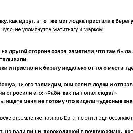
ку, как вдруг, в тот же миг лодка пристала к бере
о чудо, не упомянутое Матитьягу и Марком.
на другой стороне озера, заметили, что там была 
отплывали.
и и пристали к берегу недалеко от того места, где
 Йешуа, ни его талмидим, они сели в лодки и отпр
ни спросили его: «Раби, как ты попал сюда?»
 вы ищете меня не потому что видели чудесные зна
еке стремление познать Бога, но эти люди осознают
дит, но ради пищи, переходящей в вечную жизнь, к