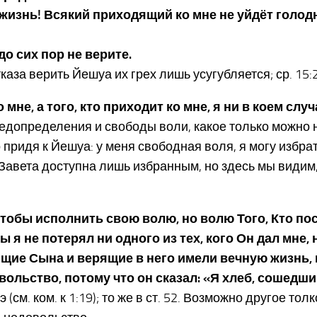
 жизнь! Всякий приходящий ко мне не уйдёт голодны
 до сих пор не верите.
каза верить Йешуа их грех лишь усугубляется; ср. 15:2
 мне, а того, кто приходит ко мне, я ни в коем случ
едопределения и свободы воли, какое только можно
о придя к Йешуа: у меня свободная воля, я могу избрат
Завета доступна лишь избранным, но здесь мы видим, 
, чтобы исполнить свою волю, но волю Того, Кто по
ы я не потерял ни одного из тех, кого Он дал мне
идящие Сына и верящие в него имели вечную жизнь,
ольство, потому что он сказал: «Я хлеб, сошедший
(см. ком. к 1:19); то же в ст. 52. Возможно другое тол