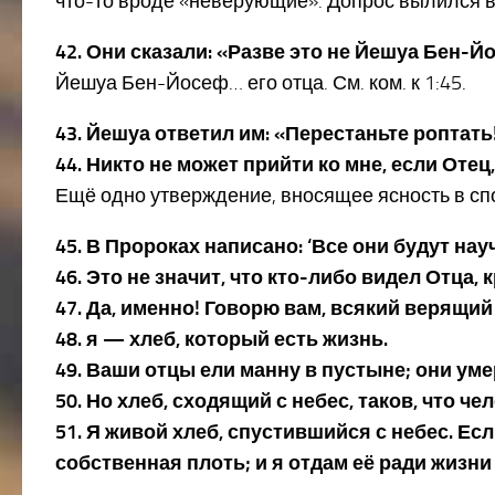
что-то вроде «неверующие». Допрос вылился 
42. Они сказали: «Разве это не Йешуа Бен-Йо
Йешуа Бен-Йосеф… его отца. См. ком. к 1:45.
43. Йешуа ответил им: «Перестаньте роптать
44. Никто не может прийти ко мне, если Оте
Ещё одно утверждение, вносящее ясность в спор 
45. В Пророках написано: ‘Все они будут нау
46. Это не значит, что кто-либо видел Отца, 
47. Да, именно! Говорю вам, всякий верящий
48. я — хлеб, который есть жизнь.
49. Ваши отцы ели манну в пустыне; они ум
50. Но хлеб, сходящий с небес, таков, что че
51. Я живой хлеб, спустившийся с небес. Есл
собственная плоть; и я отдам её ради жизни