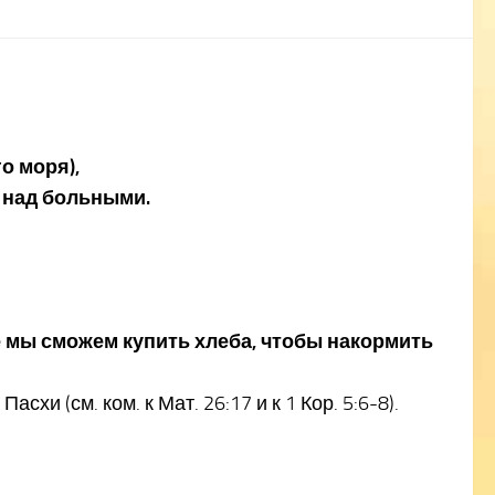
о моря),
л над больными.
де мы сможем купить хлеба, чтобы накормить
и (см. ком. к Мат. 26:17 и к 1 Кор. 5:6-8).