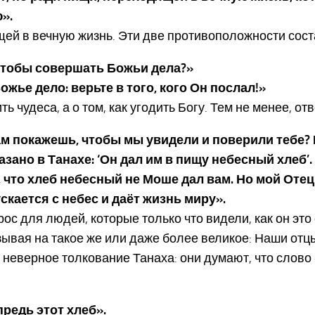
».
щей в вечную жизнь. Эти две противоположности со
, чтобы совершать Божьи дела?»
ожье дело: верьте в того, кого Он послал!»
ь чудеса, а о том, как угодить Богу. Тем не менее, о
ы нам покажешь, чтобы мы увидели и поверили тебе
зано в Танахе: ‘Он дал им в пищу небесный хлеб’.
м, что хлеб небесный не Моше дал вам. Но мой От
ускается с небес и даёт жизнь миру».
 для людей, которые только что видели, как он это с
ывая на такое же или даже более великое: Наши отцы 
 неверное толкование Танаха: они думают, что слово 
предь этот хлеб».