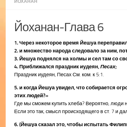
ЙОХАНАН
Йоханан-Глава 6
1. Через некоторое время Йешуа переправил
2. и множество народа следовало за ним, п
3. Йешуа поднялся на холмы и сел там со с
4. Приближался праздник иудеян,
Песах
;
Праздник иудеян, Песах См. ком. к 5:1.
5. и когда Йешуа увидел, что собирается ог
этих людей?»
Где мы сможем купить хлеба? Вероятно, люди нач
Если это так, смысл происходящего в ст. 7 и д
6. (Йешуа сказал это, чтобы испытать Филипп