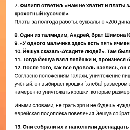
7. Филипп ответил: «Нам не хватит и платы
крохотный кусочек!»
Платы за полгода работы, буквально «200 дин
8. Один из талмидим, Андрей, брат Шимона 
9. «У одного мальчика здесь есть пять ячме
10. Йешуа сказал: «Усадите людей». Там был
11. Тогда Йешуа взял лепёшки и, произнеся
12. После того, как все вдоволь наелись, о
Согласно положениям галахи, уничтожение пищ
учёный, он выбирает крошки [хлеба] размером с
намеренно уничтожать крошки, которые размеро
Иными словами, не трать зря и не будешь нужд
еврейская подоплёка повеления Йешуа собрать
13. Они собрали их и наполнили двенадцат