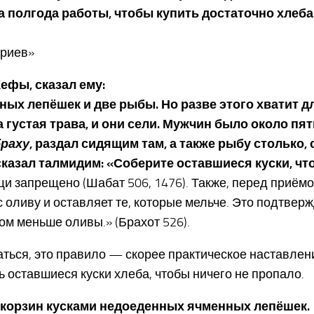
 за полгода работы, чтобы купить достаточно хле
ариев»
Кефы, сказал ему:
нных лепёшек и две рыбы. Но разве этого хватит д
а густая трава, и они сели. Мужчин было около пя
браху
, раздал сидящим там, а также рыбу столько,
н сказал талмидим: «Соберите оставшиеся куски, ч
и запрещено (Шабат 506, 1476). Также, перед приём
 оливу и оставляет те, которые мельче. Это подтверж
м меньше оливы.» (Брахот 526).
аться, это правило — скорее практическое наставлен
 оставшиеся куски хлеба, чтобы ничего не пропало.
ь корзин кусками недоеденных ячменных лепёшек.