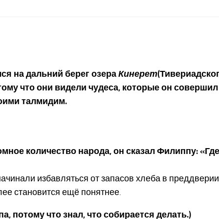
ся на дальний берег озера
Кинерет
(Тивериадског
отому что они видели чудеса, которые он соверши
воими талмидим.
ромное количество народа, он сказал Филиппу: «Г
инали избавляться от запасов хлеба в преддверии Пасх
алее становится ещё понятнее.
а, потому что знал, что собирается делать.)