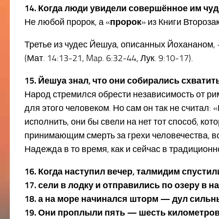
14. Когда люди увидели совершённое им чудо
Не любой пророк, а «
пророк
» из Книги Второзако
Третье из чудес Йешуа, описанных Йохананом,
(Мат. 14:13-21, Map. 6:32-44, Лук. 9:10-17).
15. Йешуа знал, что они собирались схватит
Народ стремился обрести независимость от ри
для этого человеком. Но сам он так не считал: 
исполнить, они бы свели на нет тот способ, 
принимающим смерть за грехи человечества, вос
Надежда в то время, как и сейчас в традицион
16. Когда наступил вечер, талмидим спустили
17. сели в лодку и отправились по озеру в
18. а на море начинался шторм — дул сильн
19. Они проплыли пять — шесть километров,