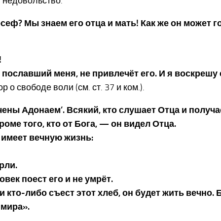
в недовольство.
сеф? Мы знаем его отца и мать! Как же он может г
!
ц, пославший меня, не привлечёт его. И я воскрешу
о свободе воли (см. ст. 37 и ком.).
чены Адонаем’. Всякий, кто слушает Отца и получа
кроме того, кто от Бога, — он видел Отца.
 имеет вечную жизнь:
ерли.
ловек поест его и не умрёт.
и кто-либо съест этот хлеб, он будет жить вечно. 
 мира».