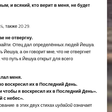
м, и всякий, кто верит в меня, не будет
4, также 20:29.
ае не отвергну.
 найти. Отец дал определённых людей Йешуа.
ь Йешуа, а он говорит мне, что не отвергнет
что путь к Йешуа открыт для всего
слал меня.
, но воскресил их в Последний День.
 и чтобы я воскресил их в Последний День».
 с небес».
кование: в этих двух стихах
иудайой
означает