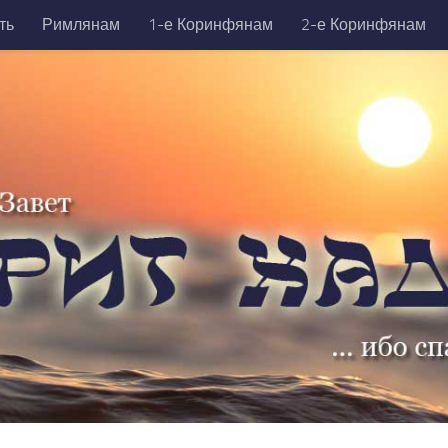
ть
Римлянам
1-е Коринфянам
2-е Коринфянам
никийцам
1-е Тимофею
2-е Тимофею
Титу
Фили
да
Откровение