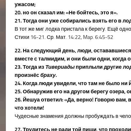
ужасом;
20. но он сказал им: «Не бойтесь, это я».
21. Тогда они уже собирались взять его в лод
В тот же миг лодка пристала к берегу. Ещё одн
Стихи 16-21. Ср. Мат. 14:22, Map. 6:45-52
22. На следующий день, люди, остававшиеся 
вместе с талмидим, и они были одни, когда 
23. Тогда из
Тивериады
приплыли другие лодк
произнёс
браху
.
24. Когда люди увидели, что там не было ни
25. Обнаружив его на другом берегу озера, о
26. Йешуа ответил: «Да, верно! Говорю вам,
что хотели!
Чудесные знамения должны пробуждать в челов
27. Трудитесь не ради той пищи, что прохо