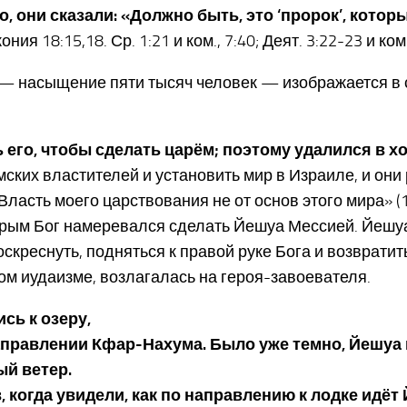
, они сказали: «Должно быть, это ‘пророк’, котор
ния 18:15,18. Ср. 1:21 и ком., 7:40; Деят. 3:22-23 и ком.
 — насыщение пяти тысяч человек — изображается в
ь его, чтобы сделать царём; поэтому удалился в хо
мских властителей и установить мир в Израиле, и о
«Власть моего царствования не от основ этого мира» (1
которым Бог намеревался сделать Йешуа Мессией. Йеш
креснуть, подняться к правой руке Бога и возвратить
ном иудаизме, возлагалась на героя-завоевателя.
сь к озеру,
 направлении Кфар-Нахума. Было уже темно, Йешуа
ый ветер.
 когда увидели, как по направлению к лодке идёт