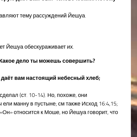
ставляют тему рассуждений Йешуа.
твет Йешуа обескураживает их.
? Какое дело ты можешь совершить?
ец даёт вам настоящий небесный хлеб;
делал (ст. 10-14). Но, похоже, они
ели манну в пустыне; см также Исход 16:4,15;
«Он» относится к Моше, но Йешуа говорит, что