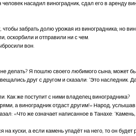
 человек насадил виноградник, сдал его в аренду ви
 чтобы забрать долю урожая из виноградника; но вин
и, оскорбили и отправили ни с чем.
ыбросили вон.
мне делать? Я пошлю своего любимого сына; может быт
овещались друг с другом и сказали: ‘Это наследник. Д
ли. Как же поступит с ними владелец виноградника?
рями, а виноградник отдаст другим!» Народ, услышав 
азал: «Что же означает написанное в Танахе: ‘Камень
ся на куски, а если камень упадёт на него, то он буде