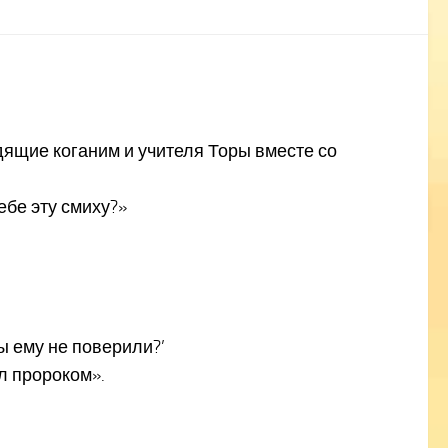
дящие коганим и учителя Торы вместе со
ебе эту смиху?»
ы ему не поверили?’
ыл пророком».