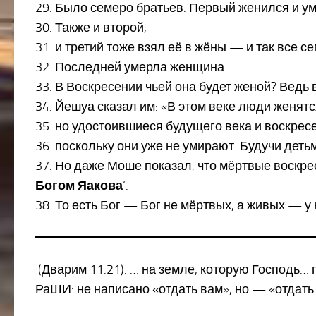
29. Было семеро братьев. Первый женился и у
30. Также и второй,
31. и третий тоже взял её в жёны — и так все с
32. Последней умерла женщина.
33. В Воскресении чьей она будет женой? Ведь 
34. Йешуа сказал им: «В этом веке люди женятс
35. но удостоившиеся будущего века и воскрес
36. поскольку они уже не умирают. Будучи деть
37. Но даже Моше показал, что мёртвые воскреса
Богом Яакова
‘.
38. То есть Бог — Бог не мёртвых, а живых — у
(Дварим 11:21): … на земле, которую Господь…
РаШИ: не написано «отдать вам», но — «отдать 