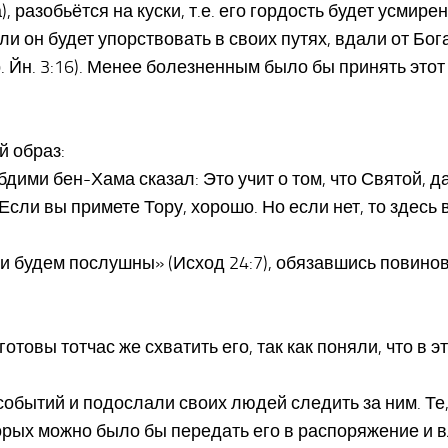
а), разобьётся на куски, т.е. его гордость будет усми
и он будет упорствовать в своих путях, вдали от Бога,
. Йн. 3:16). Менее болезненным было бы принять этот
й образ:
Абдими бен-Хама сказал: Это учит о том, что Святой,
«Если вы примете Тору, хорошо. Но если нет, то здесь
и будем послушны» (Исход 24:7), обязавшись повинова
товы тотчас же схватить его, так как поняли, что в эт
событий и подослали своих людей следить за ним. Те
орых можно было бы передать его в распоряжение и в