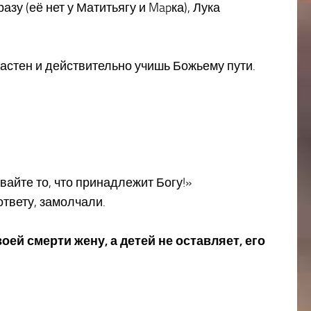
у (её нет у Матитьягу и Mapка), Лука
трастен и действительно учишь Божьему пути.
айте то, что принадлежит Богу!»
ответу, замолчали.
оей смерти жену, а детей не оставляет, его