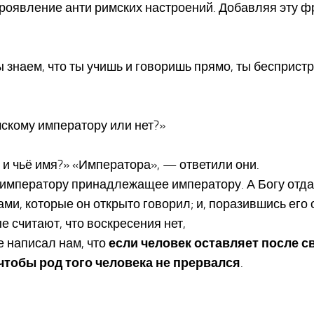
оявление анти римских настроений. Добавляя эту фраз
мы знаем, что ты учишь и говоришь прямо, ты бесприс
мскому императору или нет?»
 и чьё имя?» «Императора», — ответили они.
е императору принадлежащее императору. А Богу отдав
ами, которые он открыто говорил; и, поразившись его 
ые считают, что воскресения нет,
е написал нам, что
если человек оставляет после св
 чтобы род того человека не прервался
.