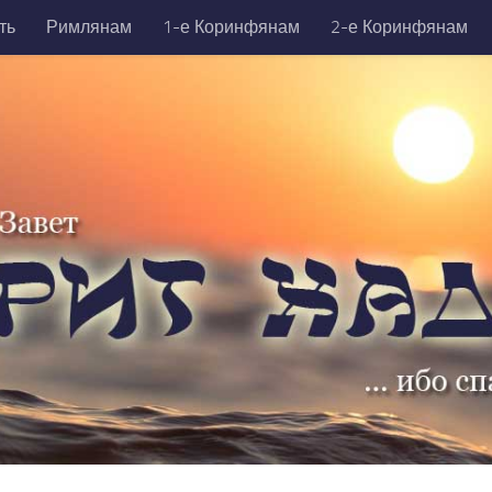
ть
Римлянам
1-е Коринфянам
2-е Коринфянам
никийцам
1-е Тимофею
2-е Тимофею
Титу
Фили
да
Откровение