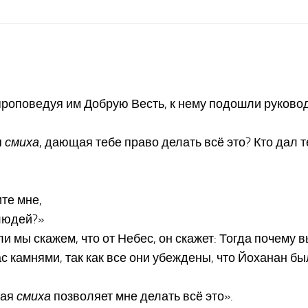
проповедуя им Добрую Весть, к нему подошли руково
я
смиха
, дающая тебе право делать всё это? Кто дал т
ите мне,
 людей?»
и мы скажем, что от Небес, он скажет: Тогда почему в
ас камнями, так как все они убеждены, что Йоханан б
кая
смиха
позволяет мне делать всё это».