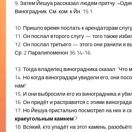
9. Затем Йешуа рассказал людям притчу: «Один
Виноградник. См. ком. к Йн. 15:1.
10. Пришло время послать к арендаторам слугу,
11. Он послал второго слугу — того также избил
12. Он послал третьего — этого они ранили и в
Ср. 2 Паралипоменон 36:14-16.
13. Тогда владелец виноградника сказал: ‘Что 
14. Но когда виноградари увидели его, они пос
нам!’
15. И они выбросили его из виноградника и уби
16. Он придёт и расправится с этими винограда
17. Но Йешуа пристально посмотрел на них и ск
краеугольным камнем
‘?
18. Всякий, кто упадёт на этот камень, разобьёт