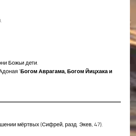
.
они Божьи дети.
Адоная ‘
Богом Аврагама, Богом Йицхака и
шении мёртвых (Сифрей, разд. Экев, 47).