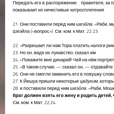
Передать его в распоряжение… правителя, за пр
показывает их нечестивые хитросплетения.
21. Они поставили перед ним
шеэйла
: «Раби, 
Шеэйла («вопрос»). См. ком. к Мат. 22:23.
22. «Разрешает ли нам Тора платить налоги ри
23. Но он, видя их лукавство, сказал им:
24. «Покажите мне динарий! Чей на нём портрет
25. «В таком случае, — сказал он, — отдавайт
26. Они не смогли заманить его в ловушку слов
27. К Йешуа пришли некоторые
цадуким
, котор
28. и поставили перед ним
шеэйла
: «Раби, Мош
брат должен взять его жену и родить детей,
См. ком. к Мат. 22:24.