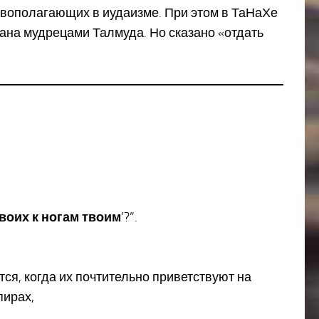
овополагающих в иудаизме. При этом в ТаНаХе
тана мудрецами Талмуда. Но сказано «отдать
воих к ногам твоим
’?”.
ся, когда их почтительно приветствуют на
пирах,