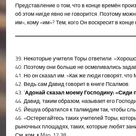
Представление о том, что в конце времён про
об этом нигде явно не говорится. Поэтому мож
им», кому «им»? Тем, кого Он воскресит в конце
39. Некоторые учителя Торы ответили: «Хорошо 
40. Поэтому они больше не осмеливались зада
41. Но он сказал им: «Как же люди говорят, чт
42. Ведь сам Давид говорит в книге Псалмов:
43. ‘
Адонай сказал моему Господину: «Сиди п
44. Давид, таким образом, называет его Господ
45. Йешуа обратился к талмидим так, чтобы сл
46. «Остерегайтесь таких учителей Торы, кото
рыночных площадях, таких, которые любят зани
См. ком. к Map. 12:38.