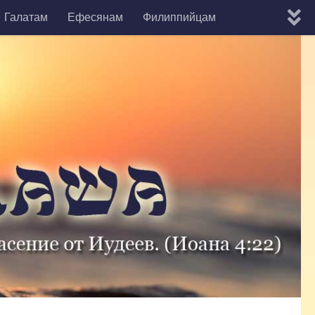
Галатам
Ефесянам
Филиппийцам
мону
Евреям
Яакова
1-е Кефы
2-е Кефы