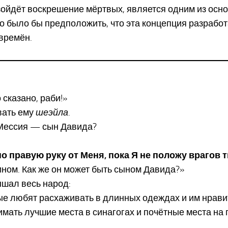
изойдёт воскрешение мёртвых, является одним из осн
но было бы предположить, что эта концепция разрабо
 времён.
сказано, раби!»
вать ему
шеэйла
.
о Мессия — сын Давида?
о правую руку от Меня, пока Я не положу врагов т
ином. Как же он может быть сыном Давида?»
ышал весь народ:
рые любят расхаживать в длинных одеждах и им нравит
мать лучшие места в синагогах и почётные места на 