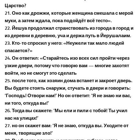
Царство?
21. Оно как дрожжи, которые женщина смешала с мерой
муки, а затем ждала, пока подойдёт всё тесто».
22. Йешуа продолжал странствовать из города в город и
из деревни в деревню, уча и держа путь в Йерушалаим.
23. Кто-то спросил у него: «Неужели так мало людей
спасается?»
24. Он ответил: «Старайтесь изо всех сил пройти через
узкие двери, потому что говорю вам — многие захотят
войти, но не смогут это сделать
25. после того, как хозяин дома встанет и закроет дверь.
Вы будете стоять снаружи, стучать в двери и говорить:
‘Господь! Отвори нам!’ Но он ответит: ‘Я не знаю ни вас,
ни того, откуда вы!’
26. Тогда вы скажете: ‘Мы ели и пили с тобой! Ты учил
нас на улицах!’
27. но он скажет вам: ‘Я не знаю, откуда вы. Уходите от
меня, творящие зло!’