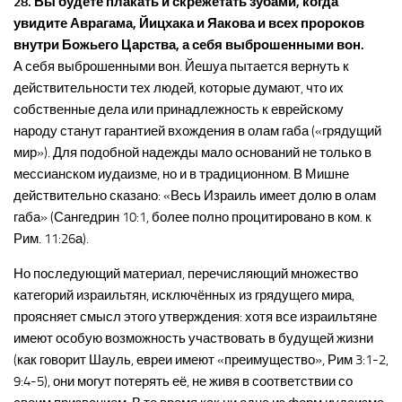
28. Вы будете плакать и скрежетать зубами, когда
увидите Аврагама, Йицхака и Яакова и всех пророков
внутри Божьего Царства, а себя выброшенными вон.
А себя выброшенными вон. Йешуа пытается вернуть к
действительности тех людей, которые думают, что их
собственные дела или принадлежность к еврейскому
народу станут гарантией вхождения в олам габа («грядущий
мир»). Для подобной надежды мало оснований не только в
мессианском иудаизме, но и в традиционном. В Мишне
действительно сказано: «Весь Израиль имеет долю в олам
габа» (Сангедрин 10:1, более полно процитировано в ком. к
Рим. 11:26а).
Но последующий материал, перечисляющий множество
категорий израильтян, исключённых из грядущего мира,
проясняет смысл этого утверждения: хотя все израильтяне
имеют особую возможность участвовать в будущей жизни
(как говорит Шауль, евреи имеют «преимущество», Рим 3:1-2,
9:4-5), они могут потерять её, не живя в соответствии со