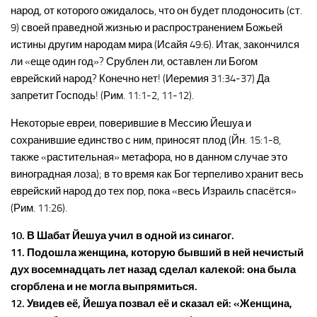
народ, от которого ожидалось, что он будет плодоносить (ст.
9) своей праведной жизнью и распространением Божьей
истины другим народам мира (Исайя 49:6). Итак, закончился
ли «еще один год»? Срублен ли, оставлен ли Богом
еврейский народ? Конечно нет! (Иеремия 31:34-37) Да
запретит Господь! (Рим. 11:1-2, 11-12).
Некоторые евреи, поверившие в Мессию Йешуа и
сохранившие единство с ним, приносят плод (Йн. 15:1-8,
также «растительная» метафора, но в данном случае это
виноградная лоза); в то время как Бог терпеливо хранит весь
еврейский народ до тех пор, пока «весь Израиль спасётся»
(Рим. 11:26).
10. В Шабат Йешуа учил в одной из синагог.
11. Подошла женщина, которую бывший в ней нечистый
дух восемнадцать лет назад сделал калекой: она была
сгорблена и не могла выпрямиться.
12. Увидев её, Йешуа позвал её и сказал ей: «Женщина,