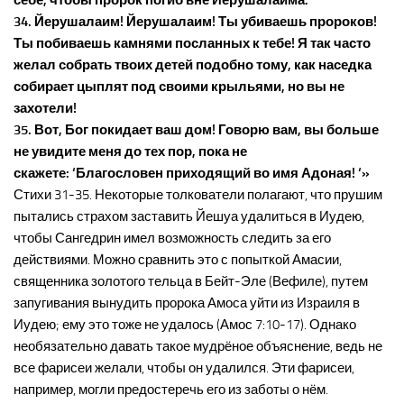
себе, чтобы пророк погиб вне Йерушалаима.
34. Йерушалаим! Йерушалаим! Ты убиваешь пророков!
Ты побиваешь камнями посланных к тебе! Я так часто
желал собрать твоих детей подобно тому, как наседка
собирает цыплят под своими крыльями, но вы не
захотели!
35. Вот, Бог покидает ваш дом! Говорю вам, вы больше
не увидите меня до тех пор, пока не
скажете: ‘Благословен приходящий во имя Адоная! ‘»
Стихи 31-35. Некоторые толкователи полагают, что прушим
пытались страхом заставить Йешуа удалиться в Иудею,
чтобы Сангедрин имел возможность следить за его
действиями. Можно сравнить это с попыткой Амасии,
священника золотого тельца в Бейт-Эле (Вефиле), путем
запугивания вынудить пророка Амоса уйти из Израиля в
Иудею; ему это тоже не удалось (Амос 7:10-17). Однако
необязательно давать такое мудрёное объяснение, ведь не
все фарисеи желали, чтобы он удалился. Эти фарисеи,
например, могли предостеречь его из заботы о нём.