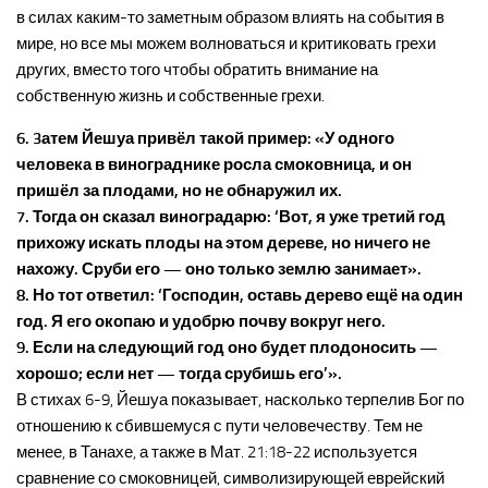
в силах каким-то заметным образом влиять на события в
мире, но все мы можем волноваться и критиковать грехи
других, вместо того чтобы обратить внимание на
собственную жизнь и собственные грехи.
6. 3атем Йешуа привёл такой пример: «У одного
человека в винограднике росла смоковница, и он
пришёл за плодами, но не обнаружил их.
7. Тогда он сказал виноградарю: ‘Вот, я уже третий год
прихожу искать плоды на этом дереве, но ничего не
нахожу. Сруби его — оно только землю занимает».
8. Но тот ответил: ‘Господин, оставь дерево ещё на один
год. Я его окопаю и удобрю почву вокруг него.
9. Если на следующий год оно будет плодоносить —
хорошо; если нет — тогда срубишь его’».
В стихах 6-9, Йешуа показывает, насколько терпелив Бог по
отношению к сбившемуся с пути человечеству. Тем не
менее, в Танахе, а также в Мат. 21:18-22 используется
сравнение со смоковницей, символизирующей еврейский