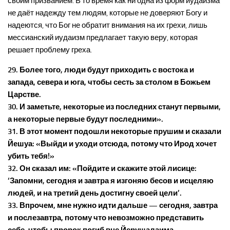
своим призванием. В то время как ни одна из форм иудаизма
не даёт надежду тем людям, которые не доверяют Богу и
надеются, что Бог не обратит внимания на их грехи, лишь
мессианский иудаизм предлагает такую веру, которая
решает проблему греха.
29. Более того, люди будут приходить с востока и
запада, севера и юга, чтобы сесть за столом в Божьем
Царстве.
30. И заметьте, некоторые из последних станут первыми,
а некоторые первые будут последними».
31. В этот момент подошли некоторые прушим и сказали
Йешуа: «Выйди и уходи отсюда, потому что Ирод хочет
убить тебя!»
32. Он сказал им: «Пойдите и скажите этой лисице:
‘Запомни, сегодня и завтра я изгоняю бесов и исцеляю
людей, и на третий день достигну своей цели’.
33. Впрочем, мне нужно идти дальше — сегодня, завтра
и послезавтра, потому что невозможно представить