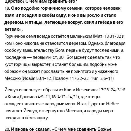
Царство? С чем нам сравнить его?
19. Оно подобно горчичному семени, которое человек
взял и посадил в своём саду, и оно выросло и стало
деревом, и птицы, летающие вокруг, свили гнёзда в его
ветвях».
Горчичное семя всегда остаётся маленьким (Мат. 13:31-32 и
ком.), оно никогда не становится деревом. Однако, благодаря
особому вмешательству Бога, первые будут последними, а
последние — первыми (ст. 30). Бог может сделать так, что
куст горчицы вырастет и станет большим; подобным же
образом он может прославить не принятого и униженного
Мессию (Исайя 53:1-12, Псалом 117:22-23, Фил. 2:6-11).
Йешуа использует образы из Книги Иезекииля 17:23-24, 31:6
и Книги Даниила 4:9-11,18 (4:12-14,21), где птицы
отождествляются с народами мира. Итак, Царство Небес
почитает Йешуа, отвергнутого Мессию, и народы мира
находят в нём защиту.
20. И вновь он сказал: «С чем мне сравнить Божье