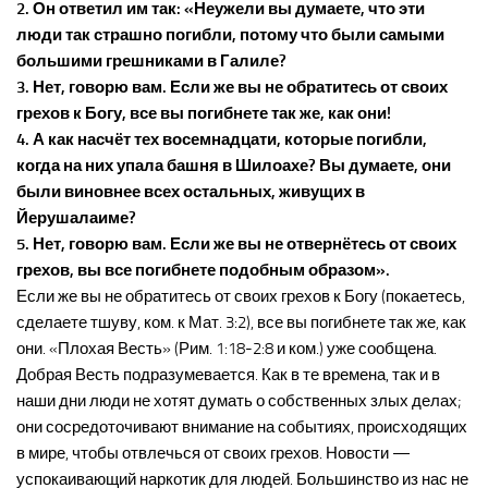
2. Он ответил им так: «Неужели вы думаете, что эти
люди так страшно погибли, потому что были самыми
большими грешниками в Галиле?
3. Нет, говорю вам. Если же вы не обратитесь от своих
грехов к Богу, все вы погибнете так же, как они!
4. А как насчёт тех восемнадцати, которые погибли,
когда на них упала башня в Шилоахе? Вы думаете, они
были виновнее всех остальных, живущих в
Йерушалаиме?
5. Нет, говорю вам. Если же вы не отвернётесь от своих
грехов, вы все погибнете подобным образом».
Если же вы не обратитесь от своих грехов к Богу (покаетесь,
сделаете тшуву, ком. к Мат. 3:2), все вы погибнете так же, как
они. «Плохая Весть» (Рим. 1:18-2:8 и ком.) уже сообщена.
Добрая Весть подразумевается. Как в те времена, так и в
наши дни люди не хотят думать о собственных злых делах;
они сосредоточивают внимание на событиях, происходящих
в мире, чтобы отвлечься от своих грехов. Новости —
успокаивающий наркотик для людей. Большинство из нас не