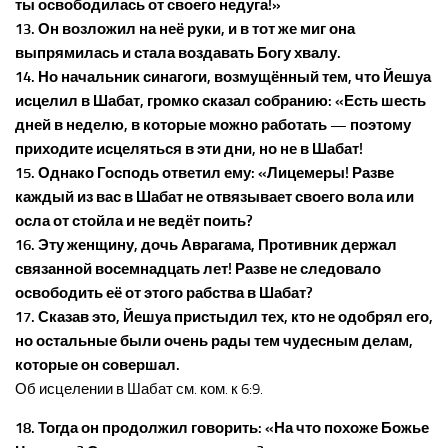
ты освободилась от своего недуга!»
13. Он возложил на неё руки, и в тот же миг она
выпрямилась и стала воздавать Богу хвалу.
14. Но начальник синагоги, возмущённый тем, что Йешуа
исцелил в Шабат, громко сказал собранию: «Есть шесть
дней в неделю, в которые можно работать — поэтому
приходите исцеляться в эти дни, но не в Шабат!
15. Однако Господь ответил ему: «Лицемеры! Разве
каждый из вас в Шабат не отвязывает своего вола или
осла от стойла и не ведёт поить?
16. Эту женщину, дочь Аврагама, Противник держал
связанной восемнадцать лет! Разве не следовало
освободить её от этого рабства в Шабат?
17. Сказав это, Йешуа пристыдил тех, кто не одобрял его,
но остальные были очень рады тем чудесным делам,
которые он совершал.
Об исцелении в Шабат см. ком. к 6:9.
18. Тогда он продолжил говорить: «На что похоже Божье