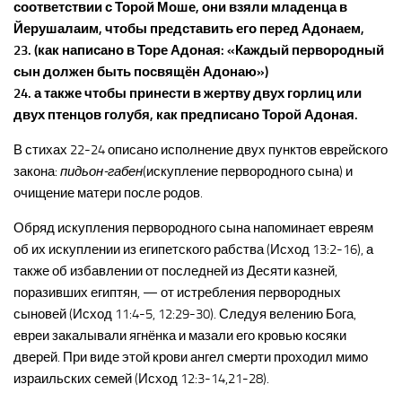
соответствии с Торой Моше, они взяли младенца в
Йерушалаим, чтобы представить его перед Адонаем,
23. (как написано в Торе Адоная: «Каждый первородный
сын должен быть посвящён Адонаю»)
24. а также чтобы принести в жертву двух горлиц или
двух птенцов голубя, как предписано Торой Адоная.
В стихах 22-24 описано исполнение двух пунктов еврейского
закона:
пидьон-габен
(искупление первородного сына) и
очищение матери после родов.
Обряд искупления первородного сына напоминает евреям
об их искуплении из египетского рабства (Исход 13:2-16), а
также об избавлении от последней из Десяти казней,
поразивших египтян, — от истребления первородных
сыновей (Исход 11:4-5, 12:29-30). Следуя велению Бога,
евреи закалывали ягнёнка и мазали его кровью косяки
дверей. При виде этой крови ангел смерти проходил мимо
израильских семей (Исход 12:3-14,21-28).