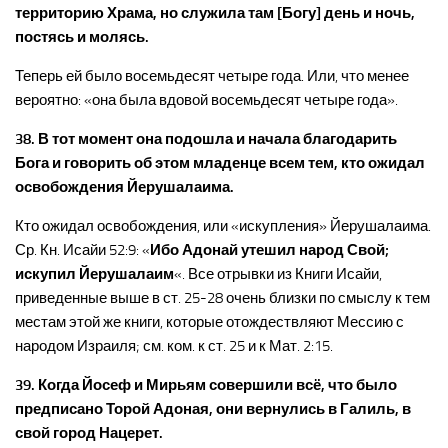
территорию Храма, но служила там [Богу] день и ночь,
постясь и молясь.
Теперь ей было восемьдесят четыре года. Или, что менее
вероятно: «она была вдовой восемьдесят четыре года».
38. В тот момент она подошла и начала благодарить
Бога и говорить об этом младенце всем тем, кто ожидал
освобождения Йерушалаима.
Кто ожидал освобождения, или «искупления» Йерушалаима.
Ср. Кн. Исайи 52:9: «
Ибо Адонай утешил народ Свой;
искупил Йерушалаим
«. Все отрывки из Книги Исайи,
приведенные выше в ст. 25-28 очень близки по смыслу к тем
местам этой же книги, которые отождествляют Мессию с
народом Израиля; см. ком. к ст. 25 и к Мат. 2:15.
39. Когда Йосеф и Мирьям совершили всё, что было
предписано Торой Адоная, они вернулись в Галиль, в
свой город Нацерет.