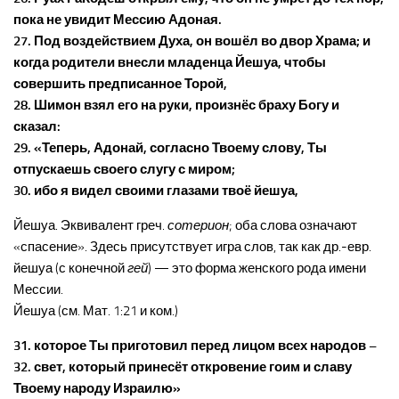
пока не увидит Мессию Адоная.
27. Под воздействием Духа, он вошёл во двор Храма; и
когда родители внесли младенца Йешуа, чтобы
совершить предписанное Торой,
28. Шимон взял его на руки, произнёс браху Богу и
сказал:
29. «Теперь, Адонай, согласно Твоему слову, Ты
отпускаешь своего слугу с миром;
30. ибо я видел своими глазами твоё йешуа,
Йешуа. Эквивалент греч.
сотерион
; оба слова означают
«спасение». Здесь присутствует игра слов, так как др.-евр.
йешуа (с конечной
гей
) — это форма женского рода имени
Мессии.
Йешуа (см. Мат. 1:21 и ком.)
31. которое Ты приготовил перед лицом всех народов –
32. свет, который принесёт откровение гоим и славу
Твоему народу Израилю»