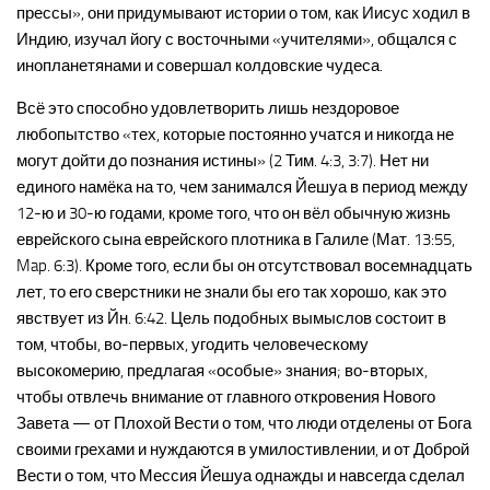
прессы», они придумывают истории о том, как Иисус ходил в
Индию, изучал йогу с восточными «учителями», общался с
инопланетянами и совершал колдовские чудеса.
Всё это способно удовлетворить лишь нездоровое
любопытство «тех, которые постоянно учатся и никогда не
могут дойти до познания истины» (2 Тим. 4:3, 3:7). Нет ни
единого намёка на то, чем занимался Йешуа в период между
12-ю и 30-ю годами, кроме того, что он вёл обычную жизнь
еврейского сына еврейского плотника в Галиле (Мат. 13:55,
Map. 6:3). Кроме того, если бы он отсутствовал восемнадцать
лет, то его сверстники не знали бы его так хорошо, как это
явствует из Йн. 6:42. Цель подобных вымыслов состоит в
том, чтобы, во-первых, угодить человеческому
высокомерию, предлагая «особые» знания; во-вторых,
чтобы отвлечь внимание от главного откровения Нового
Завета — от Плохой Вести о том, что люди отделены от Бога
своими грехами и нуждаются в умилостивлении, и от Доброй
Вести о том, что Мессия Йешуа однажды и навсегда сделал