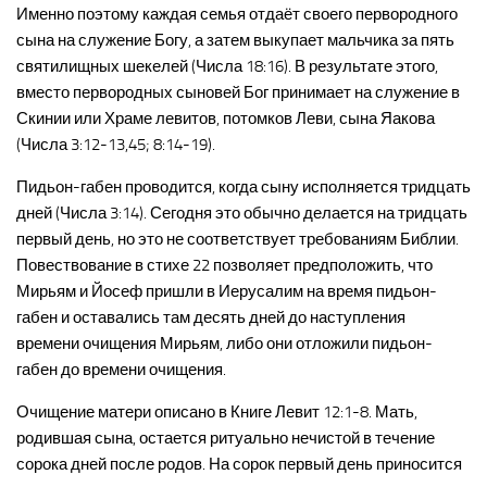
Именно поэтому каждая семья отдаёт своего первородного
сына на служение Богу, а затем выкупает мальчика за пять
святилищных шекелей (Числа 18:16). В результате этого,
вместо первородных сыновей Бог принимает на служение в
Скинии или Храме левитов, потомков Леви, сына Яакова
(Числа 3:12-13,45; 8:14-19).
Пидьон-габен проводится, когда сыну исполняется тридцать
дней (Числа 3:14). Сегодня это обычно делается на тридцать
первый день, но это не соответствует требованиям Библии.
Повествование в стихе 22 позволяет предположить, что
Мирьям и Йосеф пришли в Иерусалим на время пидьон-
габен и оставались там десять дней до наступления
времени очищения Мирьям, либо они отложили пидьон-
габен до времени очищения.
Очищение матери описано в Книге Левит 12:1-8. Мать,
родившая сына, остается ритуально нечистой в течение
сорока дней после родов. На сорок первый день приносится