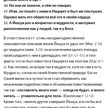
50. Но они не поняли, о чём он говорит.
51. Итак, он пошёл с ними в Нацерет и был им послушен.
Однако мать его сберегла всё это в своём сердце.
52. А Йешуа рос и возрастал в мудрости, и заслужил
расположение как у людей, так и у Бога.
В этом стихе и в ст. 40 мы находим единственное
новозаветное описание жизни Йешуа от двух лет (Мат. 2:16)
до тридцати (ниже, 3:23), за исключением одного эпизода,
происшедшего с ним в двенадцать лет (ст. 41-51), и того
факта, что он был известен в Нацерете как плотник (Map. 6:1-
4). Как человек, он возрастал в мудрости, хотя он сам и есть
Мудрость, согласно своей божественной природе. Бог из
Своей милости и чуткости не стал обременять нас
ненужными подробностями и объемными повествованиями,
так как «
составлять много книг — конца не будет, и много
читать — утомительно для тела
» (Екклесиаст 12:12).
Кроме того, «многое другое совершил Йешуа, и если бы все
это записали, думаю, сам мир не смог бы вместить всех