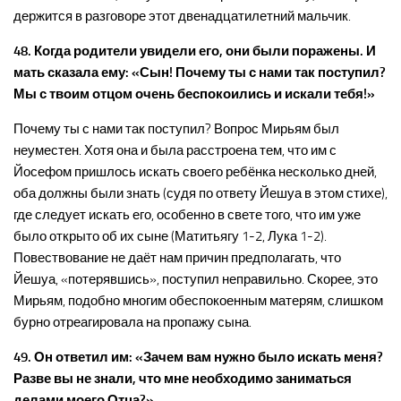
держится в разговоре этот двенадцатилетний мальчик.
48. Когда родители увидели его, они были поражены. И
мать сказала ему: «Сын! Почему ты с нами так поступил?
Мы с твоим отцом очень беспокоились и искали тебя!»
Почему ты с нами так поступил? Вопрос Мирьям был
неуместен. Хотя она и была расстроена тем, что им с
Йосефом пришлось искать своего ребёнка несколько дней,
оба должны были знать (судя по ответу Йешуа в этом стихе),
где следует искать его, особенно в свете того, что им уже
было открыто об их сыне (Матитьягу 1-2, Лука 1-2).
Повествование не даёт нам причин предполагать, что
Йешуа, «потерявшись», поступил неправильно. Скорее, это
Мирьям, подобно многим обеспокоенным матерям, слишком
бурно отреагировала на пропажу сына.
49. Он ответил им: «Зачем вам нужно было искать меня?
Разве вы не знали, что мне необходимо заниматься
делами моего Отца?»