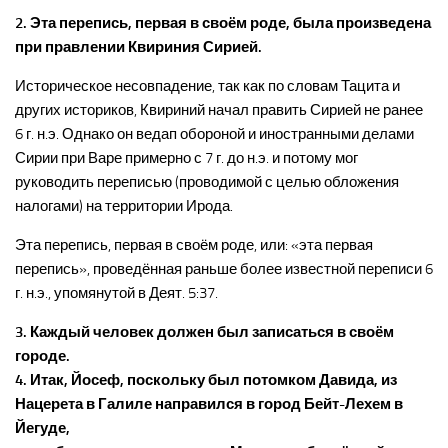
2. Эта перепись, первая в своём роде, была произведена
при правлении Квириния Сирией.
Историческое несовпадение, так как по словам Тацита и
других историков, Квириний начал править Сирией не ранее
6 г. н.э. Однако он ведап обороной и иностранными делами
Сирии при Варе примерно с 7 г. до н.э. и потому мог
руководить переписью (проводимой с целью обложения
налогами) на территории Ирода.
Эта перепись, первая в своём роде, или: «эта первая
перепись», проведённая раньше более известной переписи 6
г. н.э., упомянутой в Деят. 5:37.
3. Каждый человек должен был записаться в своём
городе.
4. Итак, Йосеф, поскольку был потомком Давида, из
Нацерета в Галиле направился в город Бейт-Лехем в
Йегуде,