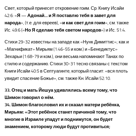
Свет, который принесет откровение гоим. Ср. Книгу Исайи
42:6: «
Я — Адонай… и Я поставлю тебя в завет для
народа
», (т.е. для евреев), «
и как свет для гоим
», см. также
Ис. 49:6 («
Но Я сделаю тебя светом народов
») и Ис. 51:4.
Стихи 29-32 известны на западе как «Нунк Димиттис»; как и
«Магнификат» Мирьям (1:46-55 и ком.) и «Бенедиктус»
Зехарьи (1:68-79 и ком.), они весьма напоминают Танах по
стилю и содержанию. Стихи 30-31 тесно связаны с текстом
Книги Исайи 40:5 в Септуагинте, который гласит: «вся плоть
увидит спасение Божье», см. также Кн. Исайи 52:10.
33. Отец и мать Йешуа удивлялись всему тому, что
Шимон говорил о нём.
34. Шимон благословил их и сказал матери ребёнка,
Мирьям: «Этот ребёнок станет причиной тому, что
многие в Израиле упадут и поднимутся, он будет
знамением, которому люди будут противиться;