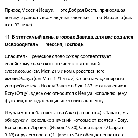
Приход Мессии Йешуа — это Добрая Весть, приносящая
великую радость всем людям; «людям» — т.е. Израилю (как
в ст. 32 ниже).
11. В этот самый день, в городе Давида, для вас родился
Освободитель — Мессия, Господь.
Спаситель. Греческое слово
сотер
соответствует
еврейскому
хошиа
которое является формой
слова
гошио
(см. Мат. 21:9 и ком.), родственного
имени
Йешуа
(см. Мат. 1:21 и ком). Слово
сотер
впервые
употребляется в Новом Завете в Лук. 1:47 по отношению к
Богу (Отцу); здесь оно относится к Йешуа, исполняющему
функции, принадлежащие исключительно Богу.
Изучая употребление слова
йаша
(«спасать») в Танахе, мы
обнаружим несколько значений, которые относятся к Богу.
Бог спасает Израиль (Исход 14:30), Свой народ (2 Царств
3:18) от рук его врагов (1 Царств 4:3) и обещает спасти его