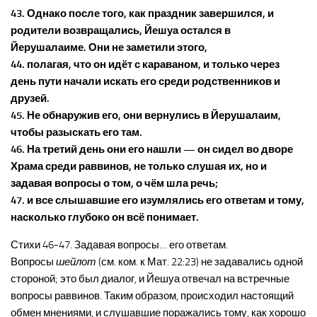
43. Однако после того, как праздник завершился, и
родители возвращались, Йешуа остался в
Йерушалаиме. Они не заметили этого,
44. полагая, что он идёт с караваном, и только через
день пути начали искать его среди родственников и
друзей.
45. Не обнаружив его, они вернулись в Йерушалаим,
чтобы разыскать его там.
46. На третий день они его нашли — он сидел во дворе
Храма среди раввинов, не только слушая их, но и
задавая вопросы о том, о чём шла речь;
47. и все слышавшие его изумлялись его ответам и тому,
насколько глубоко он всё понимает.
Стихи 46-47. Задавая вопросы… его ответам.
Вопросы
шейлот
(см. ком. к Мат. 22:23) не задавались одной
стороной; это был диалог, и Йешуа отвечал на встречные
вопросы раввинов. Таким образом, происходил настоящий
обмен мнениями, и слушавшие поражались тому, как хорошо