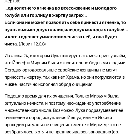
жертва:
…однолетнего ягненка во всесожжение и молодого
голубя или горлицу в жертву за грех…
Если она не может позволить себе принести ягнёнка, то
пусть возьмет двух горлиц или двух молодых голубей…
и коген сделает умилостивление за неё, и она будет
чиста.
(Левит 12:6,8)
Из стиха 24, в котором Лука цитирует это место, мы узнаём,
что Йосеф и Мирьям были относительно бедными людьми.
Сегодня ортодоксальные еврейские женщины не могут
приносить жертву, так как нет Храма; но они погружаются в
микве, частично исполняя обряд очищения.
Подошло время для их очищения. Только Мирьям была
ритуально нечиста, и поэтому неожиданно употребление
множественного числа. Возможно, Лука подразумевает её
очищение и обряд искупления Йешуа, или же Иосеф
проходил ритуальное очищение вместе с Мирьям, что не
возбранялось, хотя и не предписываюсь заповедью (ср.