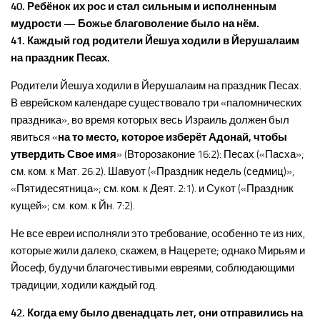
40. Ребёнок их рос и стал сильным и исполненным
мудрости — Божье благоволение было на нём.
41. Каждый год родители Йешуа ходили в Йерушалаим
на праздник Песах.
Родители Йешуа ходили в Йерушалаим на праздник Песах.
В еврейском календаре существовало три «паломнических
праздника», во время которых весь Израиль должен был
явиться «
на то место, которое изберёт Адонай, чтобы
утвердить Свое имя
» (Второзаконие 16:2): Песах («Пасха»;
см. ком. к Мат. 26:2). Шавуот («Праздник недель (седмиц)»,
«Пятидесятница»; см. ком. к Деят. 2:1). и Сукот («Праздник
кущей»; см. ком. к Йн. 7:2).
Не все евреи исполняли это требование, особенно те из них,
которые жили далеко, скажем, в Нацерете; однако Мирьям и
Йосеф, будучи благочестивыми евреями, соблюдающими
традиции, ходили каждый год.
42. Когда ему было двенадцать лет, они отправились на