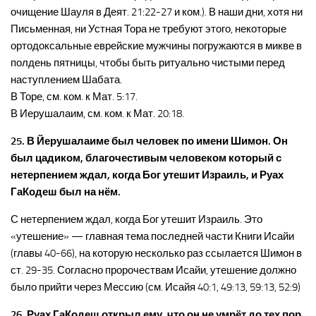
очищение Шауля в Деят. 21:22-27 и ком.). В наши дни, хотя ни
Письменная, ни Устная Тора не требуют этого, некоторые
ортодоксальные еврейские мужчины погружаются в микве в
полдень пятницы, чтобы быть ритуально чистыми перед
наступлением Шабата.
В Торе, см. ком. к Мат. 5:17.
В Иерушалаим, см. ком. к Мат. 20:18.
25. В Йерушалаиме был человек по имени Шимон. Он
был цадиком, благочестивым человеком который с
нетерпением ждал, когда Бог утешит Израиль, и Руах
ГаКодеш был на нём.
С нетерпением ждал, когда Бог утешит Израиль. Это
«утешение» — главная тема последней части Книги Исайи
(главы 40-66), на которую несколько раз ссылается Шимон в
ст. 29-35. Согласно пророчествам Исайи, утешение должно
было прийти через Мессию (см. Исайя 40:1, 49:13, 59:13, 52:9)
26. Руах ГаКодеш открыл ему, что он не умрёт до тех пор,