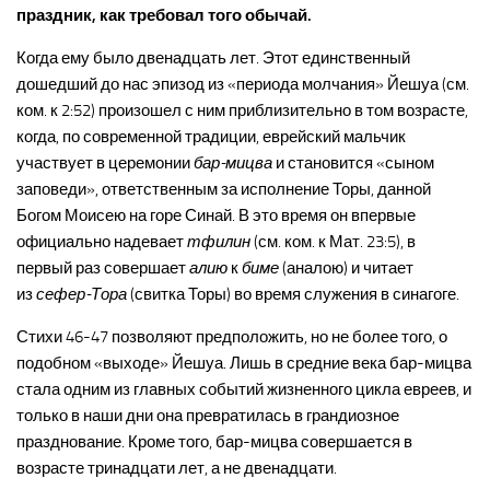
праздник, как требовал того обычай.
Когда ему было двенадцать лет. Этот единственный
дошедший до нас эпизод из «периода молчания» Йешуа (см.
ком. к 2:52) произошел с ним приблизительно в том возрасте,
когда, по современной традиции, еврейский мальчик
участвует в церемонии
бар-мицва
и становится «сыном
заповеди», ответственным за исполнение Торы, данной
Богом Моисею на горе Синай. В это время он впервые
официально надевает
тфилин
(см. ком. к Мат. 23:5), в
первый раз совершает
алию
к
биме
(аналою) и читает
из
сефер-Тора
(свитка Торы) во время служения в синагоге.
Стихи 46-47 позволяют предположить, но не более того, о
подобном «выходе» Йешуа. Лишь в средние века бар-мицва
стала одним из главных событий жизненного цикла евреев, и
только в наши дни она превратилась в грандиозное
празднование. Кроме того, бар-мицва совершается в
возрасте тринадцати лет, а не двенадцати.