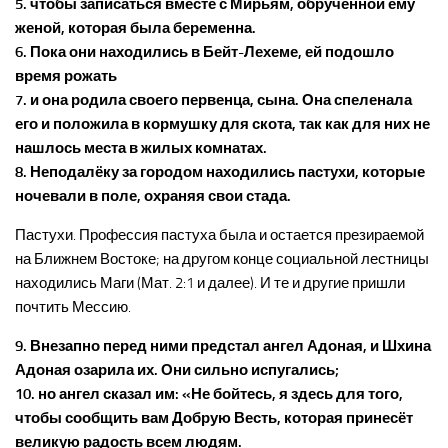
5. чтобы записаться вместе с Мирьям, обручённой ему
женой, которая была беременна.
6. Пока они находились в Бейт-Лехеме, ей подошло
время рожать
7. и она родила своего первенца, сына. Она спеленала
его и положила в кормушку для скота, так как для них не
нашлось места в жилых комнатах.
8. Неподалёку за городом находились пастухи, которые
ночевали в поле, охраняя свои стада.
Пастухи. Профессия пастуха была и остается презираемой
на Ближнем Востоке; на другом конце социальной лестницы
находились Маги (Мат. 2:1 и далее). И те и другие пришли
почтить Мессию.
9. Внезапно перед ними предстал ангел Адоная, и Шхина
Адоная озарила их. Они сильно испугались;
10. но ангел сказал им: «Не бойтесь, я здесь для того,
чтобы сообщить вам Добрую Весть, которая принесёт
великую радость всем людям.