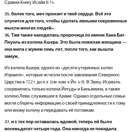
Сравни Книгу Исайи 8:14.
35. более того, меч пронзит и твоё сердце. Всё это
случится для того, чтобы сделать явными сокровенные
мысли многих людей».
36. Там также находилась пророчица по имени Хана Бат-
Пнуэль из колена Ашера. Это была пожилая женщина —
она жила с мужем семь лет, после того, как вышла
замуж,
Из колена Ашера, одного из «десяти утерянных колен
Израиля», которые исчезли после завоевания Северного
Царства в 722 г. до н.э. (см. ком. к Йн. 4:9). В Эрец-Исраэль
сохранились только колена Йегуды и Биньямина, а также
колено Леви, служившее в Храме. Однако отдельные семьи
могли сберечь информацию о своей принадлежности к тому
или иному колену и передавать её потомкам.
37. и с тех пор оставалась вдовой; теперь ей было
восемьдесят четыре года. Она никогда не покидала