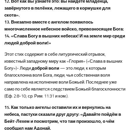
12. Вот как вы узнаете это: вы найдёте младенца,
завёрнутого в пелёнки, лежащего в кормушке для
скота».
13. Внезапно вместе с ангелом появилось
многочисленное небесное войско, превозносящее Бога:
14. «Слава Богу в вышних небесах! И на земле мир среди
людей доброй воли!»
Этот стих содержит в себе литургический отрывок,
известный западному миру как «Глория» («Слава в вышних
Богу»)- Люди
доброй воли
— это люди, к которым
благосклонна воля Бога, люди, чья собственная воля
направлена на исполнение воли Божьей. Последнее уже
само по себе является следствием Божьей благосклонности
(Еф. 2:8-10; ср. Рим. 11:31 и ком.).
15. Как только ангелы оставили их и вернулись на
небеса, пастухи сказали друг другу: «Давайте пойдём в
Бейт-Лехем и посмотрим, что там произошло, о чём
сообщил нам Адонай.