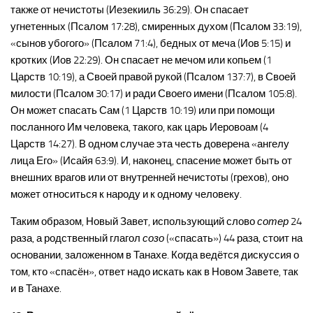
также от нечистоты (Иезекииль 36:29). Он спасает
угнетенных (Псалом 17:28), смиренных духом (Псалом 33:19),
«сынов убогого» (Псалом 71:4), бедных от меча (Иов 5:15) и
кротких (Иов 22:29). Он спасает не мечом или копьем (1
Царств 10:19), а Своей правой рукой (Псалом 137:7), в Своей
милости (Псалом 30:17) и ради Своего имени (Псалом 105:8).
Он может спасать Сам (1 Царств 10:19) или при помощи
посланного Им человека, такого, как царь Иеровоам (4
Царств 14:27). В одном случае эта честь доверена «ангелу
лица Его» (Исайя 63:9). И, наконец, спасение может быть от
внешних врагов или от внутренней нечистоты (грехов), оно
может относиться к народу и к одному человеку.
Таким образом, Новый Завет, использующий слово
сотер
24
раза, а родственный глагол
созо
(«спасать») 44 раза, стоит на
основании, заложенном в Танахе. Когда ведётся дискуссия о
том, кто «спасён», ответ надо искать как в Новом Завете, так
и в Танахе.