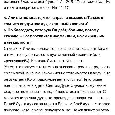
остальной часта стиха, будет 1 Йн. 2:15-17; ср. также Гал. 1:4
и то, что говорится о мире в Йн. 14-17.
5. Или вы полагаете, что напрасно сказано в Танахе о
том, что внутри нас дух, склонный к зависти?
6. Но благодать, которую Он даёт, больше; потому
сказано: «Бог противится надменным, но смиренным
даёт милость».
Стихи 5-6. Или вы полагаете, что напрасно сказано в Танахе
о том, что внутри нас есть дух, склонный к зависти (или
«ревнующий»). Йехиэль Лихтенштейн пишет:
‘У тех, кто толкует это место, возникают огромные трудности
со ссылкой на Танах. Какой именно стих имеется в виду? Что
он означает? Кого подразумевает этот стих? Некоторые
говорят, что речь идёт о Святом Духе. Однако, все учёные
сходятся во мнении, что подобного стиха в Писании нет. С
моей точки зрения, дух, о котором здесь говорится, — это не
Божий Дух, а дух сатаны, как в Еф. 6:12. Злой дух — это злое
побуждение (
ецер ара
), живущее в нас. Яаков пишет об этом