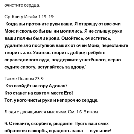
очистите сердца.
Ср. Книгу Исайи 1:15-16:
‘
Когда вы протяните руки ваши, Я отвращу от вас очи
Мои; и сколько бы вы ни молились, Я не слышу: руки
ваши полны были крови. Омойтесь, очиститесь;
удалите зло поступков ваших от очей Моих; перестаньте
творить зло. Учитесь творить добро; требуйте
справедливого суда; поддержите угнетённого, верно
судите сироту, вступайтесь за вдову
.’
Также Псалом 23:3:
‘
Кто взойдёт на гору Адоная?
Кто станет на святом месте Его?
Тот, у кого чисты руки и непорочно сердце.
‘
Люди с двоящимися мыслями. См. 1:6-8 и ком.
9. Стенайте, скорбите, рыдайте! Пусть ваш смех
обратится в скорбь, и радость ваша — в уныние!