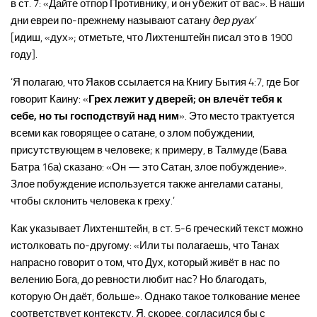
в ст. 7: «Дайте отпор Противнику, и он убежит от вас». В наши
дни евреи по-прежнему называют сатану
дер руах
‘
[идиш, «дух»; отметьте, что Лихтенштейн писал это в 1900
году].
‘Я полагаю, что Яаков ссылается на Книгу Бытия 4:7, где Бог
говорит Каину: «
Грех лежит у дверей; он влечёт тебя к
себе, но ты господствуй над ним
». Это место трактуется
всеми как говорящее о сатане, о злом побуждении,
присутствующем в человеке; к примеру, в Талмуде (Бава
Батра 16а) сказано: «Он — это Сатан, злое побуждение».
Злое побуждение используется также ангелами сатаны,
чтобы склонить человека к греху.’
Как указывает Лихтенштейн, в ст. 5-6 греческий текст можно
истолковать по-другому: «Или ты полагаешь, что Танах
напрасно говорит о том, что Дух, который живёт в нас по
велению Бога, до ревности любит нас? Но благодать,
которую Он даёт, больше». Однако такое толкование менее
соответствует контексту. Я, скорее, согласился бы с