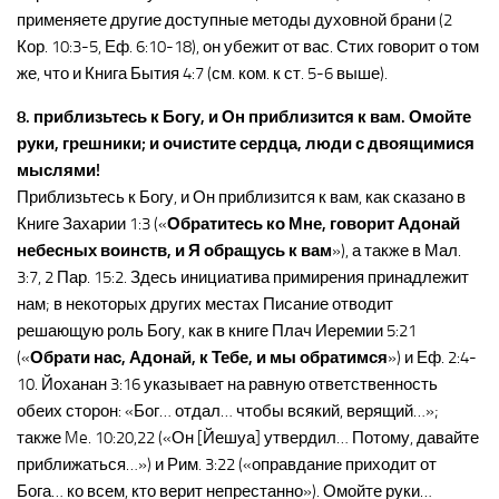
применяете другие доступные методы духовной брани (2
Кор. 10:3-5, Еф. 6:10-18), он убежит от вас. Стих говорит о том
же, что и Книга Бытия 4:7 (см. ком. к ст. 5-6 выше).
8. приблизьтесь к Богу, и Он приблизится к вам. Омойте
руки, грешники; и очистите сердца, люди с двоящимися
мыслями!
Приблизьтесь к Богу, и Он приблизится к вам, как сказано в
Книге Захарии 1:3 («
Обратитесь ко Мне, говорит Адонай
небесных воинств, и Я обращусь к вам
»), а также в Мал.
3:7, 2 Пар. 15:2. Здесь инициатива примирения принадлежит
нам; в некоторых других местах Писание отводит
решающую роль Богу, как в книге Плач Иеремии 5:21
(«
Обрати нас, Адонай, к Тебе, и мы обратимся
») и Еф. 2:4-
10. Йоханан 3:16 указывает на равную ответственность
обеих сторон: «Бог… отдал… чтобы всякий, верящий…»;
также Me. 10:20,22 («Он [Йешуа] утвердил… Потому, давайте
приближаться…») и Рим. 3:22 («оправдание приходит от
Бога… ко всем, кто верит непрестанно»). Омойте руки…