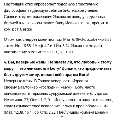
Настоящий стих опровергает подобную эгоистичную
философию, выдающую себя за библейское учение.
Сравните едкие замечания Яакова по поводу надменных
богачей в 4:13-5:6, см. также Книгу Исайи 1:15-16, процит. в
ком. к ст. 8 ниже.
О том, как следует молиться, см. Мат. 6:19-34, особенно 6:33;
также Йн. 16:33, 1 Кеф. 4:2 и 1 Йн. 5:14. Яаков также даёт
наставление о молитве в 1:5-8, 5:13-20.
4. Вы, неверные жёны! Не знаете ли, что любовь к этому
миру — это ненависть к Богу? Всякий, кто предпочитает
быть другом миру, делает себя врагом Бога!
Неверные жёны. В Танахе неверность Израиля
своему
Баалю
(ивр. «господин», «муж»), Богу, часто
описывается в терминах супружеской измены и блуда; см.
Иезекииль 23; Осия 1-2, 9:1. Йешуа имеет в виду то же самое,
когда называет своё поколение «злым и прелюбодейным»
(Мат. 12:39, 16:4); ср. Отк. 2:22. Наилучшим комментарием к