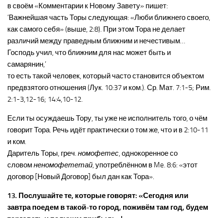
в своём «Комментарии к Новому Завету» пишет:
‘Важнейшая часть Торы следующая: «Люби ближнего своего,
как самого себя» (выше, 2:8). При этом Тора не делает
различий между праведным ближним и нечестивым…
Господь учил, что ближним для нас может быть и
самарянин,’
то есть такой человек, который часто становится объектом
предвзятого отношения (Лук. 10:37 и ком.). Ср. Мат. 7:1-5; Рим.
2:1-3,12-16; 14:4,10-12.
Если ты осуждаешь Тору, ты уже не исполнитель того, о чём
говорит Тора. Речь идёт практически о том же, что и в 2:10-11
и ком.
Даритель Торы, греч.
номофетес
, однокоренное со
словом
неномофететай
, употреблённом в Me. 8:6: «этот
договор [Новый Договор] был дан как Тора».
13. Послушайте те, которые говорят: «Сегодня или
завтра поедем в такой-то город, поживём там год, будем