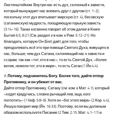
Лихтенштейном: Внутри нас есть дух, склонный к зависти,
который вынуждает нас воевать друг с другом (ст. 1-2);
поскольку этот дух впитывает мирскую (ст. 4), бесовскую
(сатанинскую) мудрость, поощряющую горькую зависть
(3:14-16). Танах косвенно говорит об этом далее в Книге
Бытия 6:5, 8:21 (См. раздел
г
в ком. к Рим. 5:12-21). Но
благодать, которую Он (Бог) даёт для того, чтобы
преодолевать всё это при помощи Святого Духа, живущего в
нас, больше, чем дух Сатана, склоняющий нас к зависти и
ссорам; так как «тот, кто в нас», то есть Святой Дух, «более
велик, нежели тот, кто в мире», то есть Сатан (1 Йн.4:4).
7. Потому, подчинитесь Богу. Более того, дайте отпор
Противнику, и он убежит от вас.
Дайте отпор Противнику, Сатану (см. ком. к Мат. 4:1), который
«ходит крадучись, словно рычащий лев, ища, кого
поглотить» (1 Kеф. 5:8-9). Хотя он «бог этого мира» (2 Кор. 4:4),
Йешуа покорил мир (Йн. 16:33). Поэтому, если вы должным
образом используете Писание (2 Тим. 2:15, Мат. 4:1-11) и