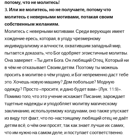
потому, что не молитесь!
3. Или же молитесь, но не получаете, потому что
молитесь с неверными мотивами, потакая своим
собственным желаниям.
Молитесь с неверными мотивами. Среди верующих имеет
хождение ересь, которая, в угоду чрезмерному
индивидуализму и алчности, охватившим западный мир,
пытается доказать, что Бог одобряет эгоистичные молитвы.
Она заверяет: «Ты дитя Бога. Он любящий Отец, Который ни
в чём не отказывает Своим детям. Поэтому ты можешь
просить в молитве о чём угодно, и Бог непременно даст тебе
это. Хочешь новую машину? Дом побольше? Модную
одежду? Просто «просите, и дано будет вам» (Лук. 11:9)».
Помимо того, что это учение искажает Писание, зарождает
тщетные надежды и уподобляет молитву магическому
заклинанию, используемому колдунами, оно также упускает
из виду тот факт, что по-настоящему любящий отец не даёт
детям всё, о чём они просят, так как знает лучше их самих,
что им нужно на самом деле, и поступает соответственно.