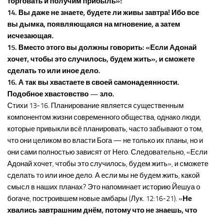
торговать и получим прибыль»!
14. Вы даже не знаете, будете ли живы завтра! Ибо все
вы дымка, появляющаяся на мгновение, а затем
исчезающая.
15. Вместо этого вы должны говорить: «Если Адонай
хочет, чтобы это случилось, будем жить», и сможете
сделать то или иное дело.
16. А так вы хвастаете в своей самонадеянности.
Подобное хвастовство — зло.
Стихи 13-16. Планирование является существенным
компонентом жизни современного общества, однако люди,
которые привыкли всё планировать, часто забывают о том,
что они целиком во власти Бога — не только их планы, но и
они сами полностью зависят от Него. Следовательно, «Если
Адонай хочет, чтобы это случилось, будем жить», и сможете
сделать то или иное дело. А если мы не будем жить, какой
смысл в наших планах? Это напоминает историю Йешуа о
богаче, построившем новые амбары (Лук. 12:16-21). «
Не
хвались завтрашним днём, потому что не знаешь, что