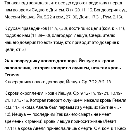
Танаха подтверждают, что все до одного предстанут перед
ним во время Судного Дня; см. Отк. 20:11-15. Бог доверил суд
Мессии Йешуа (Йн. 5:22 и ком., 27-30; Деят. 17:31; Рим. 2:16).
К духам праведников (11:4,7,33), достигших цели (ком. к 7:11),
подобно нам (11:39-40), благодаря Йешуа, Свершителю
нашего доверия (то есть тому, кто приводит это доверие к
цели, ст. 2).
24. к посреднику нового договора, Йешуа; и к крови
окропления, которая говорит о лучшем, нежели кровь
Гевеля.
К посреднику нового договора, Йешуа. Ср. 7:22, 8:6-13.
К крови окропления, крови Йешуа. Ср. 9:12-14, 19-21; 10:19-
21; 13:13-15. Которая говорит о лучшем, нежели кровь Гевеля
(см. 11:4 и ком.). Авель был первым из умерших (Бытие 4:3-
10), Йешуа — последним (так как его смерть не имеет
временных границ): кровь Йешуа приносит жизнь (Левит
17:11), а кровь Авеля принесла лишь смерть. См. ком. к 1 Кеф.