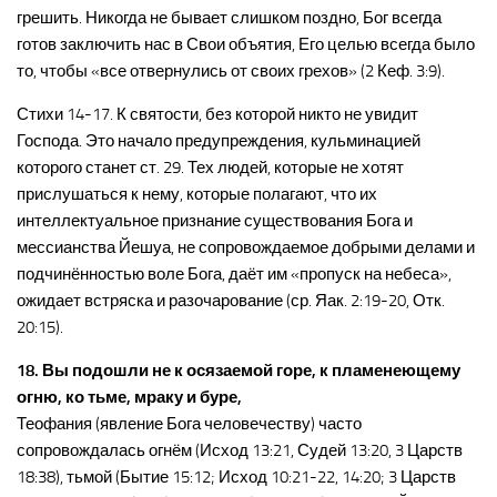
грешить. Никогда не бывает слишком поздно, Бог всегда
готов заключить нас в Свои объятия, Его целью всегда было
то, чтобы «все отвернулись от своих грехов» (2 Кеф. 3:9).
Стихи 14-17. К святости, без которой никто не увидит
Господа. Это начало предупреждения, кульминацией
которого станет ст. 29. Тех людей, которые не хотят
прислушаться к нему, которые полагают, что их
интеллектуальное признание существования Бога и
мессианства Йешуа, не сопровождаемое добрыми делами и
подчинённостью воле Бога, даёт им «пропуск на небеса»,
ожидает встряска и разочарование (ср. Яак. 2:19-20, Отк.
20:15).
18. Вы подошли не к осязаемой горе, к пламенеющему
огню, ко тьме, мраку и буре,
Теофания (явление Бога человечеству) часто
сопровождалась огнём (Исход 13:21, Судей 13:20, 3 Царств
18:38), тьмой (Бытие 15:12; Исход 10:21-22, 14:20; 3 Царств