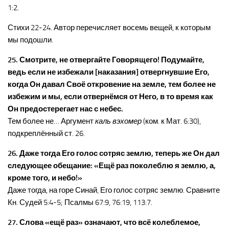
1:2.
Стихи 22-24. Автор перечисляет восемь вещей, к которым
мы подошли.
25. Смотрите, не отвергайте Говорящего! Подумайте,
ведь если не избежали [наказания] отвергнувшие Его,
когда Он давал Своё откровение на земле, тем более не
избежим и мы, если отвернёмся от Него, в то время как
Он предостерегает нас с небес.
Тем более не… Аргумент
каль вэхомер
(ком. к Мат. 6:30),
подкреплённый ст. 26.
26. Даже тогда Его голос сотряс землю, теперь же Он дал
следующее обещание: «Ещё раз поколеблю я землю, а,
кроме того, и небо!»
Даже тогда, на горе Синай, Его голос сотряс землю. Сравните
Кн. Судей 5:4-5; Псалмы 67:9, 76:19, 113:7.
27. Слова «ещё раз» означают, что всё колеблемое,