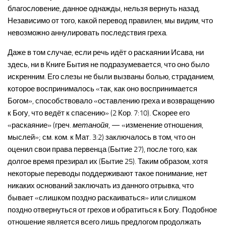
благословение, данное однажды, нельзя вернуть назад.
Независимо от того, какой перевод правилен, мы видим, что
невозможно аннулировать последствия греха.
Даже в том случае, если речь идёт о раскаянии Исава, ни
здесь, ни в Книге Бытия не подразумевается, что оно было
искренним. Его слезы не были вызваны болью, страданием,
которое воспринималось «так, как оно воспринимается
Богом», способствовало «оставлению греха и возвращению
к Богу, что ведёт к спасению» (2 Кор. 7:10). Скорее его
«раскаяние» (греч.
метанойя
, — «изменение отношения,
мыслей»; см. ком. к Мат. 3:2) заключалось в том, что он
оценил свои права первенца (Бытие 27), после того, как
долгое время презирал их (Бытие 25). Таким образом, хотя
некоторые переводы поддерживают такое понимание, нет
никаких оснований заключать из данного отрывка, что
бывает «слишком поздно раскаиваться» или слишком
поздно отвернуться от грехов и обратиться к Богу. Подобное
отношение является всего лишь предлогом продолжать