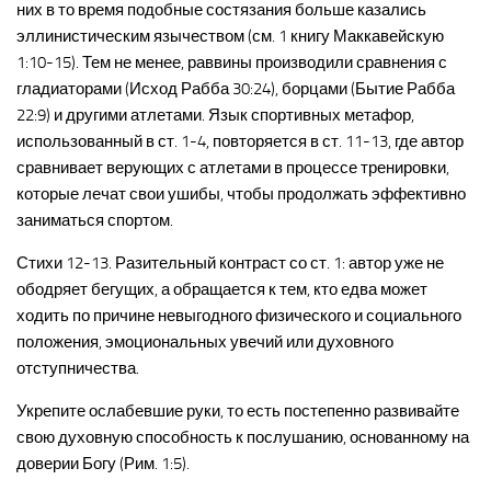
них в то время подобные состязания больше казались
эллинистическим язычеством (см. 1 книгу Маккавейскую
1:10-15). Тем не менее, раввины производили сравнения с
гладиаторами (Исход Рабба 30:24), борцами (Бытие Рабба
22:9) и другими атлетами. Язык спортивных метафор,
использованный в ст. 1-4, повторяется в ст. 11-13, где автор
сравнивает верующих с атлетами в процессе тренировки,
которые лечат свои ушибы, чтобы продолжать эффективно
заниматься спортом.
Стихи 12-13. Разительный контраст со ст. 1: автор уже не
ободряет бегущих, а обращается к тем, кто едва может
ходить по причине невыгодного физического и социального
положения, эмоциональных увечий или духовного
отступничества.
Укрепите ослабевшие руки, то есть постепенно развивайте
свою духовную способность к послушанию, основанному на
доверии Богу (Рим. 1:5).