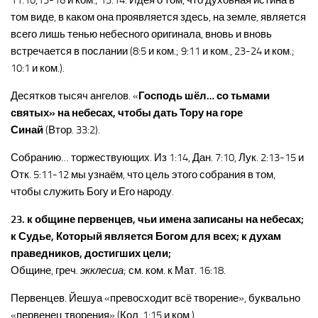
11:10,13-16 и ком.; 13:14. Идея о том, что духовная истина в
том виде, в каком она проявляется здесь, на земле, является
всего лишь тенью небесного оригинала, вновь и вновь
встречается в послании (8:5 и ком.; 9:11 и ком., 23-24 и ком.;
10:1 и ком.).
Десятков тысяч ангелов. «
Господь шёл… со тьмами
святых» на небесах, чтобы дать Тору на горе
Синай
(Втор. 33:2).
Собранию… торжествующих. Из 1:14, Дан. 7:10, Лук. 2:13-15 и
Отк. 5:11-12 мы узнаём, что цель этого собрания в том,
чтобы служить Богу и Его народу.
23. к общине первенцев, чьи имена записаны на небесах;
к Судье, Который является Богом для всех; к духам
праведников, достигших цели;
Общине, греч.
экклесиа
; см. ком. к Мат. 16:18.
Первенцев. Йешуа «превосходит всё творение», буквально
«первенец творения» (Кол. 1:15 и ком.).