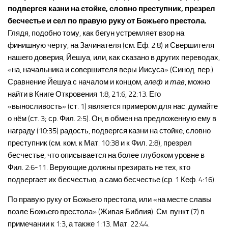
подвергся казни на стойке, словно преступник, презрел
бесчестье и сел по правую руку от Божьего престола.
Глядя, подобно тому, как бегун устремляет взор на
финишную черту, на Зачинателя (см. Еф. 2:8) и Свершителя
нашего доверия, Йешуа, или, как сказано в других переводах,
«на, начальника и совершителя веры Иисуса» (Синод. пер.).
Сравнение Йешуа с началом и концом,
алеф
и
тав
, можно
найти в Книге Откровения 1:8, 21:6, 22:13. Его
«выносливость» (ст. 1) является примером для нас: думайте
о нём (ст. 3; ср. Фил. 2:5). Он, в обмен на предложенную ему в
награду (10:35) радость, подвергся казни на стойке, словно
преступник (см. ком. к Мат. 10:38 и к Фил. 2:8), презрел
бесчестье, что описывается на более глубоком уровне в
Фил. 2:6-11. Верующие должны презирать не тех, кто
подвергает их бесчестью, а само бесчестье (ср. 1 Кеф. 4:16).
По правую руку от Божьего престола, или «на месте славы
возле Божьего престола» (Живая Библия). См. пункт (7) в
примечании к 1:3, а также 1:13. Мат. 22:44.