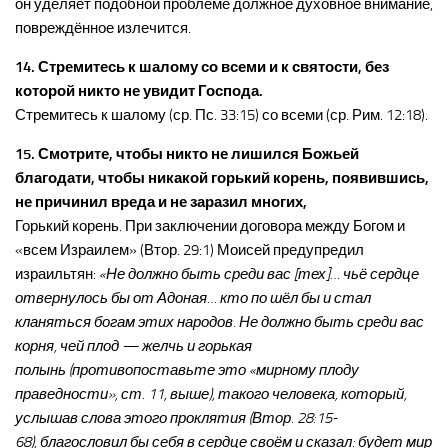
он уделяет подобной проблеме должное духовное внимание,
повреждённое излечится.
14. Стремитесь к шалому со всеми и к святости, без
которой никто не увидит Господа.
Стремитесь к шалому (ср. Пс. 33:15) со всеми (ср. Рим. 12:18).
15. Смотрите, чтобы никто не лишился Божьей
благодати, чтобы никакой горький корень, появившись,
не причинил вреда и не заразил многих,
Горький корень. При заключении договора между Богом и
«всем Израилем» (Втор. 29:1) Моисей предупредил
израильтян:
«Не должно быть среди вас [тех]… чьё сердце
отвернулось бы от Адоная… кто по шёл бы и стал
кланяться богам этих народов. Не должно быть среди вас
корня, чей плод — желчь и горькая
полынь (противопоставьте это «мирному плоду
праведности», ст. 11, выше), такого человека, который,
услышав слова этого проклятия (Втор. 28:15-
68), благословил бы себя в сердце своём и сказал: будет мир