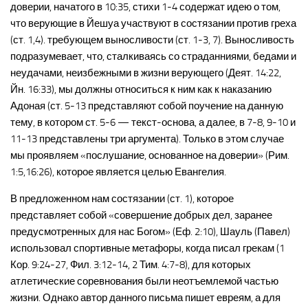
доверии, начатого в 10:35, стихи 1-4 содержат идею о том,
что верующие в Йешуа участвуют в состязании против греха
(ст. 1,4). требующем выносливости (ст. 1-3, 7). Выносливость
подразумевает, что, сталкиваясь со страданниями, бедами и
неудачами, неизбежными в жизни верующего (Деят. 14:22,
Йн. 16:33), мы должны относиться к ним как к наказанию
Адоная (ст. 5-13 представляют собой поучение на данную
тему, в котором ст. 5-6 — текст-основа, а далее, в 7-8, 9-10 и
11-13 представлены три аргумента). Только в этом случае
мы проявляем «послушание, основанное на доверии» (Рим.
1:5,16:26), которое является целью Евангелия.
В предложенном нам состязании (ст. 1), которое
представляет собой «совершение добрых дел, заранее
предусмотренных для нас Богом» (Еф. 2:10), Шауль (Павел)
использовал спортивные метафоры, когда писал грекам (1
Кор. 9:24-27, Фил. 3:12-14, 2 Тим. 4:7-8), для которых
атлетические соревнования были неотъемлемой частью
жизни. Однако автор данного письма пишет евреям, а для