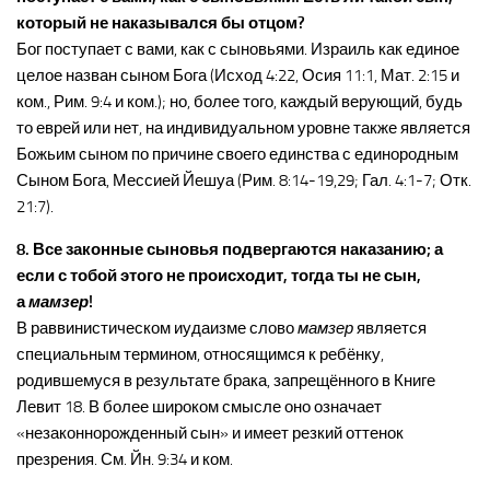
который не наказывался бы отцом?
Бог поступает с вами, как с сыновьями. Израиль как единое
целое назван сыном Бога (Исход 4:22, Осия 11:1, Мат. 2:15 и
ком., Рим. 9:4 и ком.); но, более того, каждый верующий, будь
то еврей или нет, на индивидуальном уровне также является
Божьим сыном по причине своего единства с единородным
Сыном Бога, Мессией Йешуа (Рим. 8:14-19,29; Гал. 4:1-7; Отк.
21:7).
8. Все законные сыновья подвергаются наказанию; а
если с тобой этого не происходит, тогда ты не сын,
а
мамзер
!
В раввинистическом иудаизме слово
мамзер
является
специальным термином, относящимся к ребёнку,
родившемуся в результате брака, запрещённого в Книге
Левит 18. В более широком смысле оно означает
«незаконнорожденный сын» и имеет резкий оттенок
презрения. См. Йн. 9:34 и ком.