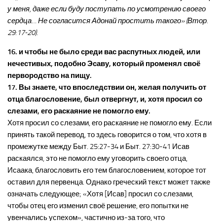
у меня, даже если буду поступать по усмотрению своего
сердца… Не согласится Адонай простить такого» (Втор.
29:17-20).
16. и чтобы не было среди вас распутных людей, или
нечестивых, подобно Эсаву, который променял своё
первородство на пищу.
17. Вы знаете, что впоследствии он, желая получить от
отца благословение, был отвергнут, и, хотя просил со
слезами, его раскаяние не помогло ему.
Хотя просил со слезами, его раскаяние не помогло ему. Если
принять такой перевод, то здесь говорится о том, что хотя в
промежутке между Быт. 25:27-34 и Быт. 27:30-41 Исав
раскаялся, это не помогло ему уговорить своего отца,
Исаака, благословить его тем благословением, которое тот
оставил для первенца. Однако греческий текст может также
означать следующее; «Хотя [Исав] просил со слезами,
чтобы отец его изменил своё решение, его попытки не
увенчались успехом», частично из-за того, что