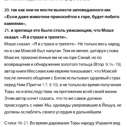
20. так как они не могли вынести заповеданного им:
«Если даже животное прикоснётся к горе, будет побито
камнями»,
21. и зрелище это было столь ужасающим, что Моше
сказал: «Я в страхе и трепете».
Моше сказал: «Я в страхе и трепете». Не только весь народ,
но и сам Моисей был напуган. Тем не менее, цитируя слова
Моисея, произнесённые им не на горе Синай, но по
возвращении и обнаружении золотого тельца (Втор. 9:14-19),
автор книги Мессианским евреям показывает, что Моисей
после личного общения с Богом испытывал здоровый страх
перед Ним (Притчи 1:7, 9:10), и не только во время получения
Торы, но и впоследствии, на протяжении всей своей жизни.
Этим автор хочет сказать, что то же самое должно
происходить с нами. Мы, однажды уверовавшие в Йешуа, не
должны ослаблять своего усердия в дальнейшем.
Стихи 18-21. Во время дарования Торы народу Израиля вид