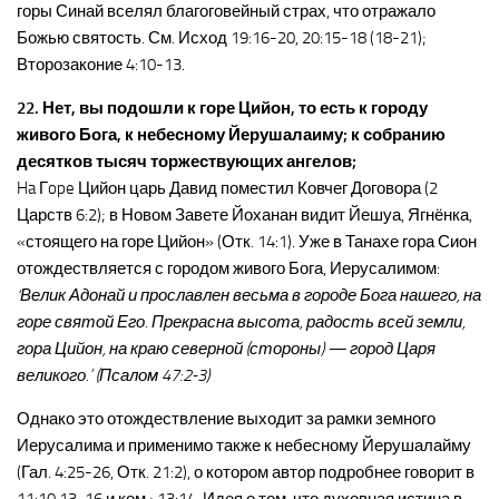
горы Синай вселял благоговейный страх, что отражало
Божью святость. См. Исход 19:16-20, 20:15-18 (18-21);
Второзаконие 4:10-13.
22. Нет, вы подошли к горе Цийон, то есть к городу
живого Бога, к небесному Йерушалаиму; к собранию
десятков тысяч торжествующих ангелов;
Ha Гope Цийон царь Давид поместил Ковчег Договора (2
Царств 6:2); в Новом Завете Йоханан видит Йешуа, Ягнёнка,
«стоящего на горе Цийон» (Отк. 14:1). Уже в Танахе гора Сион
отождествляется с городом живого Бога, Иерусалимом:
‘Велик Адонай и прославлен весьма в городе Бога нашего, на
горе святой Его. Прекрасна высота, радость всей земли,
гора Цийон, на краю северной (стороны) — город Царя
великого.’ (Псалом 47:2-3)
Однако это отождествление выходит за рамки земного
Иерусалима и применимо также к небесному Йерушалайму
(Гал. 4:25-26, Отк. 21:2), о котором автор подробнее говорит в