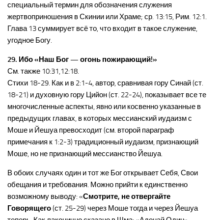
специальный термин для обозначения служения
жертвоприношения в Скинии или Храме; ср. 13:15, Рим. 12:1.
Глава 13 суммирует всё то, что входит в такое служение,
угодное Богу.
29. Ибо «Наш Бог — огонь пожирающий!»
См. также 10:31,12:18.
Стихи 18-29. Как и в 2:1-4, автор, сравнивая гору Синай (ст.
18-21) и духовную гору Цийон (ст. 22-24), показывает все те
многочисленные аспекты, явно или косвенно указанные в
предыдущих главах, в которых мессианский иудаизм с
Моше и Йешуа превосходит (см. второй параграф
примечания к 1:2-3) традиционный иудаизм, признающий
Моше, но не признающий мессианство Йешуа.
В обоих случаях один и тот же Бог открывает Себя, Свои
обещания и требования. Можно прийти к единственно
возможному выводу: «
Смотрите, не отвергайте
Говорящего
(ст. 25-29) через Моше тогда и через Йешуа