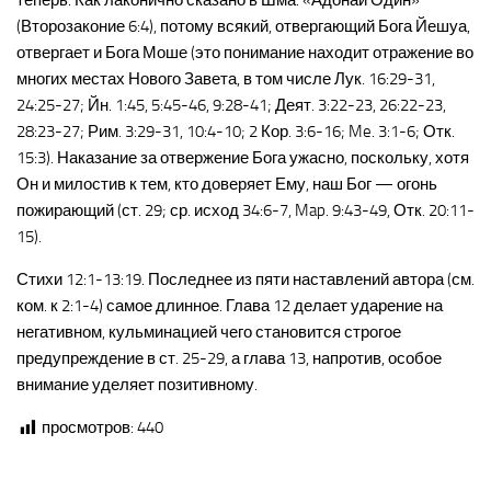
теперь. Как лаконично сказано в Шма: «Адонай Один»
(Второзаконие 6:4), потому всякий, отвергающий Бога Йешуа,
отвергает и Бога Моше (это понимание находит отражение во
многих местах Нового Завета, в том числе Лук. 16:29-31,
24:25-27; Йн. 1:45, 5:45-46, 9:28-41; Деят. 3:22-23, 26:22-23,
28:23-27; Рим. 3:29-31, 10:4-10; 2 Кор. 3:6-16; Me. 3:1-6; Отк.
15:3). Наказание за отвержение Бога ужасно, поскольку, хотя
Он и милостив к тем, кто доверяет Ему, наш Бог — огонь
пожирающий (ст. 29; ср. исход 34:6-7, Map. 9:43-49, Отк. 20:11-
15).
Стихи 12:1-13:19. Последнее из пяти наставлений автора (см.
ком. к 2:1-4) самое длинное. Глава 12 делает ударение на
негативном, кульминацией чего становится строгое
предупреждение в ст. 25-29, а глава 13, напротив, особое
внимание уделяет позитивному.
просмотров:
440