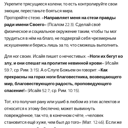
Укрепите трясущиеся колени, то есть контролируйте свои
эмоции, перестаньте бояться мира.
Проторяйте стезю. «
Направляет меня на стези правды
ради имени Своего
» (Псалом 22:3). Сделай своё
физическое и социальное окружение таким, чтобы ты мог
трудиться в нём на благо, не подвергай себя чрезмерным
искушениям и берись лишь за то, что сможешь выполнить.
Для ног своих. Исайя пишет о нечестивых: «
Ноги их бегут ко
злу, и они спешат на пролитие невинной крови
» (Исайя
59:7; ср. Рим. 3:15). А о Слуге Божьем он говорит: «
Как
прекрасны на горах ноги благовестника, возвещающего
мир, благовествующего радость, проповедующего
спасение!
» (Исайя 52:7; ср. Рим. 10:15).
Тот, кто получил рану или ушиб в любом из этих аспектов и
относится к этому беспечно, может вывихнуть
повреждённое, так что, в конечном счёте, «человек
становится ещё хуже, чем был до того» (Мат. 12:46). Если же