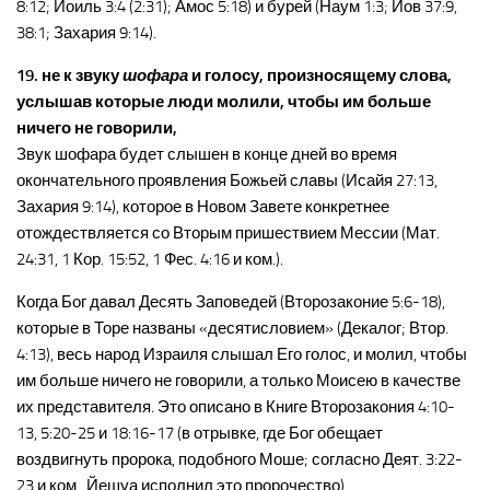
8:12; Иоиль 3:4 (2:31); Амос 5:18) и бурей (Наум 1:3; Йов 37:9,
38:1; Захария 9:14).
19. не к звуку
шофара
и голосу, произносящему слова,
услышав которые люди молили, чтобы им больше
ничего не говорили,
Звук шофара будет слышен в конце дней во время
окончательного проявления Божьей славы (Исайя 27:13,
Захария 9:14), которое в Новом Завете конкретнее
отождествляется со Вторым пришествием Мессии (Мат.
24:31, 1 Кор. 15:52, 1 Фес. 4:16 и ком.).
Когда Бог давал Десять Заповедей (Второзаконие 5:6-18),
которые в Торе названы «десятисловием» (Декалог; Втор.
4:13), весь народ Израиля слышал Его голос, и молил, чтобы
им больше ничего не говорили, а только Моисею в качестве
их представителя. Это описано в Книге Второзакония 4:10-
13, 5:20-25 и 18:16-17 (в отрывке, где Бог обещает
воздвигнуть пророка, подобного Моше; согласно Деят. 3:22-
23 и ком., Йешуа исполнил это пророчество).