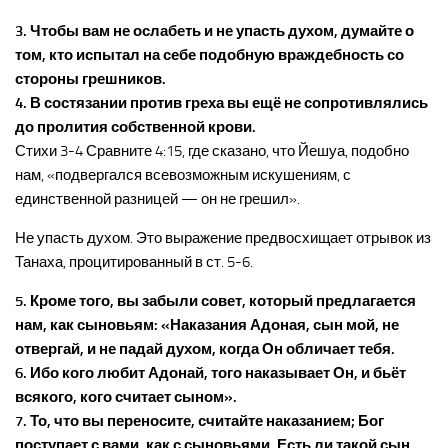
3. Чтобы вам не ослабеть и не упасть духом, думайте о
том, кто испытал на себе подобную враждебность со
стороны грешников.
4. В состязании против греха вы ещё не сопротивлялись
до пролития собственной крови.
Стихи 3-4 Сравните 4:15, где сказано, что Йешуа, подобно
нам, «подвергался всевозможным искушениям, с
единственной разницей — он не грешил».
Не упасть духом. Это выражение предвосхищает отрывок из
Танаха, процитированный в ст. 5-6.
5. Кроме того, вы забыли совет, который предлагается
нам, как сыновьям: «Наказания Адоная, сын мой, не
отвергай, и не падай духом, когда Он обличает тебя.
6. Ибо кого любит Адонай, того наказывает Он, и бьёт
всякого, кого считает сыном».
7. То, что вы переносите, считайте наказанием; Бог
поступает с вами, как с сыновьями. Есть ли такой сын,