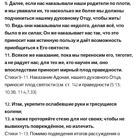
9. Далее, если нас наказывали наши родители по плоти,
и мы уважали их, то насколько же более мы должны
подчиниться нашему духовному Отцу, чтобы жить!
10. Ведь они наказывали нас недолго, делая всё, что
было в их силах; Он же наказывает нас так, что это
приносит нам истинную пользу и даёт возможность
приобщиться к Его святости.
11. Всякое же наказание, пока мы переносим его, тяготит,
а не радует нас; для тех же, кто научен им, оно
впоследствии приносит мирный плод праведности.
Стихи 9-11. Наказание Адоная, нашего духовного Отца,
приносит плод святости (см. ст. 14) и праведности (5:13;
10:38; 11:4,7,33).
12. Итак, укрепите ослабевшие руки и трясущиеся
колени;
13. а также проторяйте стезю для ног своих; чтобы не
вывихнуть повреждённое, но излечить.
Стихи 1-13. Помимо подведения итогов рассуждения о