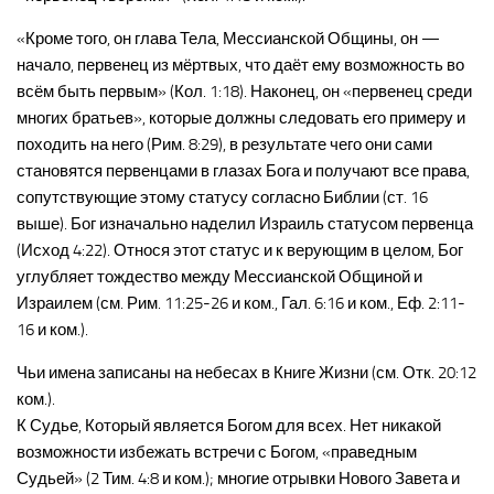
«Кроме того, он глава Тела, Мессианской Общины, он —
начало, первенец из мёртвых, что даёт ему возможность во
всём быть первым» (Кол. 1:18). Наконец, он «первенец среди
многих братьев», которые должны следовать его примеру и
походить на него (Рим. 8:29), в результате чего они сами
становятся первенцами в глазах Бога и получают все права,
сопутствующие этому статусу согласно Библии (ст. 16
выше). Бог изначально наделил Израиль статусом первенца
(Исход 4:22). Относя этот статус и к верующим в целом, Бог
углубляет тождество между Мессианской Общиной и
Израилем (см. Рим. 11:25-26 и ком., Гал. 6:16 и ком., Еф. 2:11-
16 и ком.).
Чьи имена записаны на небесах в Книге Жизни (см. Отк. 20:12
ком.).
К Судье, Который является Богом для всех. Нет никакой
возможности избежать встречи с Богом, «праведным
Судьей» (2 Тим. 4:8 и ком.); многие отрывки Нового Завета и